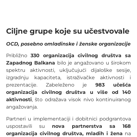
Ciljne grupe koje su učestvovale
OCD, posebno omladinske i ženske organizacije
Približno
330 organizacija civilnog društva sa
Zapadnog Balkana
bilo je angažovano u širokom
spektru aktivnosti, uključujući dijaloške sesije,
izgradnju kapaciteta, istraživačke aktivnosti i
prezentacije. Zabeleženo je
983 učešća
organizacija civilnog društva u više od 140
aktivnosti
, što odražava visok nivo kontinuiranog
angažovanja.
Partneri u implementaciji i dobitnici podgrantova
uspostavili su
nova partnerstva sa 168
organizacija civilnog društva, mladih i žena
na