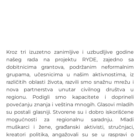
Kroz tri izuzetno zanimljive i uzbudljive godine
našeg rada na projektu RYDE, zajedno sa
dobitnicima grantova, podržanim neformalnim
grupama, učesnicima u našim aktivnostima, iz
različitih oblasti života, razvili smo snažnu mrežu i
nova partnerstva unutar civilnog društva u
regionu. Podigli smo kapacitete i doprineli
povećanju znanja i veština mnogih. Glasovi mladih
su postali glasniji. Stvorene su i dobro iskorišćene
mogućnosti za regionalnu saradnju. Mladi
muškarci i žene, građanski aktivisti, stručnjaci,
kreatori politika, angažovali su se u raspravi o