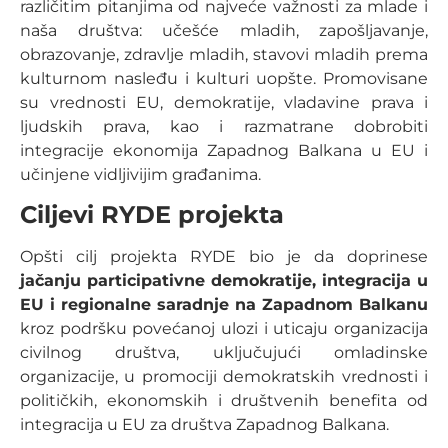
različitim pitanjima od najveće važnosti za mlade i
naša društva: učešće mladih, zapošljavanje,
obrazovanje, zdravlje mladih, stavovi mladih prema
kulturnom nasleđu i kulturi uopšte. Promovisane
su vrednosti EU, demokratije, vladavine prava i
ljudskih prava, kao i razmatrane dobrobiti
integracije ekonomija Zapadnog Balkana u EU i
učinjene vidljivijim građanima.
Ciljevi RYDE
projekta
Opšti cilj projekta RYDE bio je da doprinese
jačanju participativne demokratije, integracija u
EU i regionalne saradnje na Zapadnom Balkanu
kroz podršku povećanoj ulozi i uticaju organizacija
civilnog društva, uključujući omladinske
organizacije, u promociji demokratskih vrednosti i
političkih, ekonomskih i društvenih benefita od
integracija u EU za društva Zapadnog Balkana.