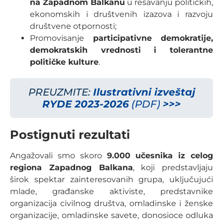
na Zapadnom Balkanu
u rešavanju političkih,
ekonomskih i društvenih izazova i razvoju
društvene otpornosti;
Promovisanje
participativne demokratije,
demokratskih vrednosti i tolerantne
političke kulture
.
PREUZMITE:
Ilustrativni izveštaj
RYDE 2023-2026
(PDF)
>>>
Postignuti rezultati
Angažovali smo skoro
9.000 učesnika iz celog
regiona Zapadnog Balkana
, koji predstavljaju
širok spektar zainteresovanih grupa, uključujući
mlade, građanske aktiviste, predstavnike
organizacija civilnog društva, omladinske i ženske
organizacije, omladinske savete, donosioce odluka