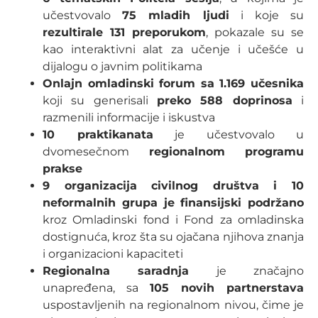
učestvovalo
75 mladih ljudi
i koje su
rezultirale 131 preporukom
, pokazale su se
kao interaktivni alat za učenje i učešće u
dijalogu o javnim politikama
Onlajn omladinski forum sa 1.169 učesnika
koji su generisali
preko 588 doprinosa
i
razmenili informacije i iskustva
10 praktikanata
je učestvovalo u
dvomesečnom
regionalnom programu
prakse
9 organizacija civilnog društva i 10
neformalnih grupa je finansijski podržano
kroz Omladinski fond i Fond za omladinska
dostignuća, kroz šta su ojačana njihova znanja
i organizacioni kapaciteti
Regionalna saradnja
je značajno
unapređena, sa
105 novih partnerstava
uspostavljenih na regionalnom nivou, čime je