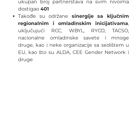
ukupan broj partnerstava na svim nivoima
dostigao
401
Takođe su održane
sinergije sa ključnim
regionalnim i omladinskim inicijativama
,
uključujući RCC, WBYL, RYCO, TACSO,
nacionalne omladinske savete i mnoge
druge, kao i neke organizacije sa sedištem u
EU, kao što su ALDA, CEE Gender Network i
druge