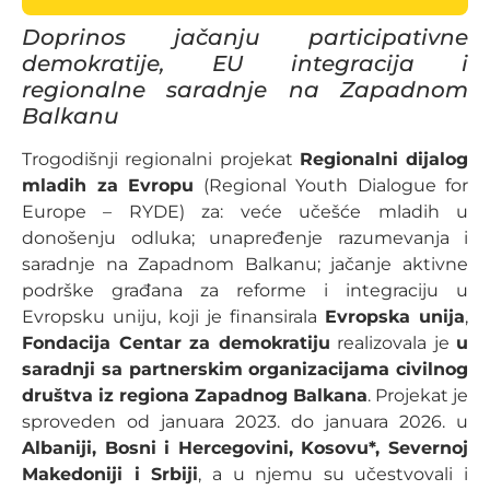
Doprinos jačanju participativne
demokratije, EU integracija i
regionalne saradnje na Zapadnom
Balkanu
Trogodišnji regionalni projekat
Regionalni dijalog
mladih za Evropu
(Regional Youth Dialogue for
Europe – RYDE) za: veće učešće mladih u
donošenju odluka; unapređenje razumevanja i
saradnje na Zapadnom Balkanu; jačanje aktivne
podrške građana za reforme i integraciju u
Evropsku uniju, koji je finansirala
Evropska unija
,
Fondacija Centar za demokratiju
realizovala je
u
saradnji sa partnerskim organizacijama civilnog
društva iz regiona Zapadnog Balkana
. Projekat je
sproveden od januara 2023. do januara 2026. u
Albaniji, Bosni i Hercegovini, Kosovu*, Severnoj
Makedoniji i Srbiji
, a u njemu su učestvovali i