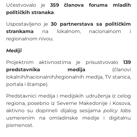
Učestvovalo je
359 članova foruma mladih
političkih stranaka
.
Uspostavljeno je
30 partnerstava sa političkim
strankama
na lokalnom, nacionalnom i
regionalnom nivou.
Mediji
Projektnim aktivnostima je prisustvovalo
139
predstavnika medija
(članovi
lokalnih/nacionalnih/regionalnih medija, TV stanica,
portala i štampe).
Predstavnici medija i medijskih udruženja iz celog
regiona, posebno iz Severne Makedonije i Kosova,
aktivno su doprineli dijalog sesijama
policy labs
usmerenim na omladinske medije i digitalnu
pismenost.