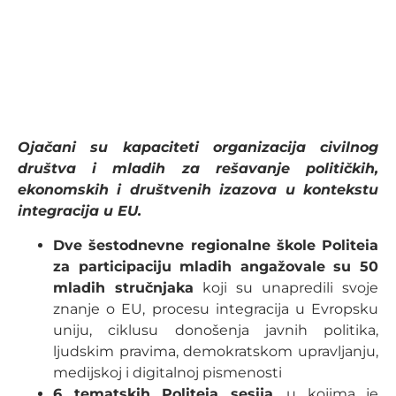
Ojačani su kapaciteti organizacija civilnog
društva i mladih za rešavanje političkih,
ekonomskih i društvenih izazova u kontekstu
integracija u EU.
Dve šestodnevne regionalne škole Politeia
za participaciju mladih angažovale su 50
mladih stručnjaka
koji su unapredili svoje
znanje o EU, procesu integracija u Evropsku
uniju, ciklusu donošenja javnih politika,
ljudskim pravima, demokratskom upravljanju,
medijskoj i digitalnoj pismenosti
6 tematskih Politeia sesija
, u kojima je