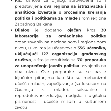
Kao osnova za dijalog, sprovedena su i
predstavljena
dva regionalna istraživačka i
analitička izveštaja o procesima kreiranja
politika i politikama za mlade
širom regiona
Zapadnog Balkana
Dijalog
je dodatno
ojačan
kroz
30
laboratorija za omladinske politike
organizovanih na nacionalnom i regionalnom
nivou, u kojima je učestvovalo
356 učesnika,
uključujući 127 organizacija građanskog
društva
, a što je rezultiralo sa
70 preporuka
za unapređenje javnih politika
usvojenih na
oba nivoa. Ove preporuke su se bavile
ključnim pitanjima kao što su mehanizmi
učešća mladih, zapošljavanje (sa fokusom na
Garanciju za mlade), seksualno i
reproduktivno zdravlje, medijska i digitalna
pismenost i učešće mladih u kulturnom
životu