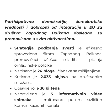
Participativna demokratija, demokratske
vrednosti i dobrobiti od integracije u EU za
društva Zapadnog Balkana dosledno su
promovisane u svim aktivnostima.
Strategija podizanja svesti
je efikasno
sprovedena širom Zapadnog Balkana,
promovišući učešće mladih i pitanja
omladinske politike
Napisano je
24 bloga
i članaka sa mišljenjima
Kreirano je
2.035 objava
na društvenim
mrežama
Objavljeno je
36 biltena
Napravljeno je
5 informativnih video
snimaka
i emitovano putem različitih
komunikacionih kanala