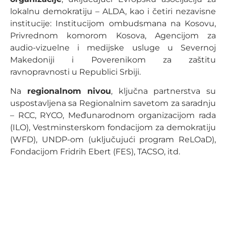
lokalnu demokratiju – ALDA, kao i četiri nezavisne
institucije: Institucijom ombudsmana na Kosovu,
Privrednom komorom Kosova, Agencijom za
audio-vizuelne i medijske usluge u Severnoj
Makedoniji i Poverenikom za zaštitu
ravnopravnosti u Republici Srbiji.
Na
regionalnom nivou
, ključna partnerstva su
uspostavljena sa Regionalnim savetom za saradnju
– RCC, RYCO, Međunarodnom organizacijom rada
(ILO), Vestminsterskom fondacijom za demokratiju
(WFD), UNDP-om (uključujući program ReLOaD),
Fondacijom Fridrih Ebert (FES), TACSO, itd.