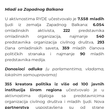
Mladi sa Zapadnog Balkana
U aktivnostima RYDE učestvovalo je
7.558 mladih
ljudi iz zemalja Zapadnog Balkana:
6.054
omladinskih aktivista,
222
predstavnika
omladinskih organizacija, najmanje
540
predstavnika organizacija civilnog društva,
293
člana omladinskih saveta,
359
mladih članova
političkih stranaka i najmanje
90
mladih
predstavnika medija.
Donosioci odluka
(u parlamentima, vladama,
lokalnim samoupravama)
355 kreatora politika iz više od 100 javnih
institucija širom regiona
učestvovalo je u
aktivnostima dijaloga sa predstavnicima
organizacija civilnog društva i mladih ljudi. Nova
partnerstva
uspostavljena su od strane