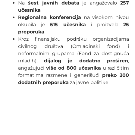
Na
šest javnih debata
je angažovalo
257
učesnika
Regionalna konferencija
na visokom nivou
okupila je
515 učesnika
i proizvela
25
preporuka
Kroz finansijsku podršku organizacijama
civilnog društva (Omladinski fond) i
neformalnim grupama (Fond za dostignuća
mladih),
dijalog je dodatno proširen
,
angažujući
više od 800 učesnika
u različitim
formatima razmene i generišući
preko 200
dodatnih preporuka
za javne politike