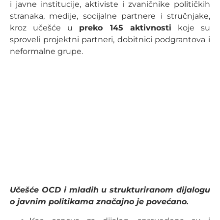
i javne institucije, aktiviste i zvaničnike političkih
stranaka, medije, socijalne partnere i stručnjake,
kroz učešće u
preko 145 aktivnosti
koje su
sproveli projektni partneri, dobitnici podgrantova i
neformalne grupe.
Učešće OCD i mladih u strukturiranom dijalogu
o javnim politikama značajno je povećano.