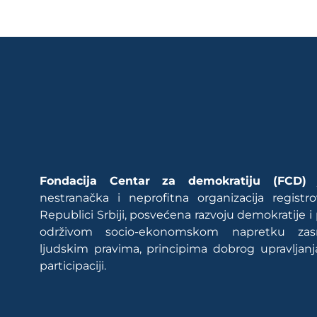
Fondacija Centar za demokratiju (FCD)
j
nestranačka i neprofitna organizacija regist
Republici Srbiji, posvećena razvoju demokratije i
održivom socio-ekonomskom napretku za
ljudskim pravima, principima dobrog upravljanj
participaciji.