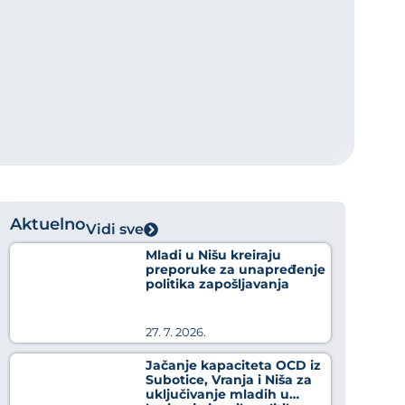
Aktuelno
Vidi sve
Mladi u Nišu kreiraju
preporuke za unapređenje
politika zapošljavanja
27. 7. 2026.
Jačanje kapaciteta OCD iz
Subotice, Vranja i Niša za
uključivanje mladih u