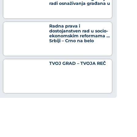
radi osnaživanja građana u
borbi protiv dezinformacija
Radna prava i
dostojanstven rad u socio-
ekonomskim reformama u
Srbiji – Crno na belo
TVOJ GRAD – TVOJA REČ