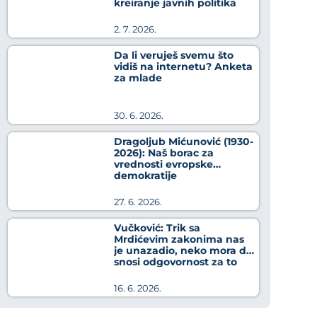
kreiranje javnih politika
2. 7. 2026.
Da li veruješ svemu što
vidiš na internetu? Anketa
za mlade
30. 6. 2026.
Dragoljub Mićunović (1930-
2026): Naš borac za
vrednosti evropske
demokratije
27. 6. 2026.
Vučković: Trik sa
Mrdićevim zakonima nas
je unazadio, neko mora da
snosi odgovornost za to
16. 6. 2026.