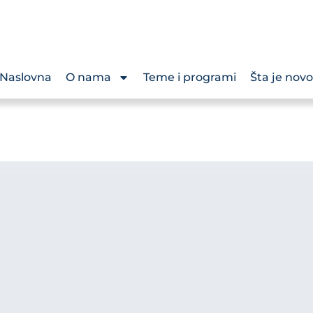
Naslovna
O nama
Teme i programi
Šta je novo