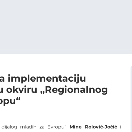
za implementaciju
u okviru „Regionalnog
ropu“
i dijalog mladih za Evropu“
Mine Rolović-Jočić
i