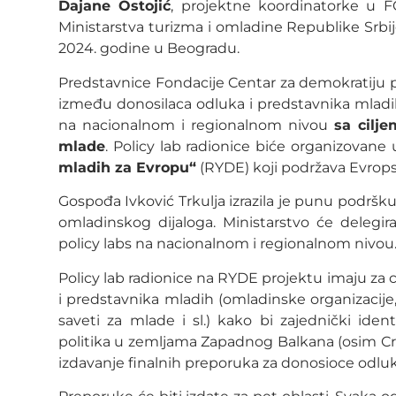
Dajane Ostojić
, projektne koordinatorke u 
Ministarstva turizma i omladine Republike Srbij
2024. godine u Beogradu.
Predstavnice Fondacije Centar za demokratiju 
između donosilaca odluka i predstavnika mladih
na nacionalnom i regionalnom nivou
sa cilje
mlade
. Policy lab radionice biće organizovane
mladih za Evropu“
(RYDE) koji podržava Evrops
Gospođa Ivković Trkulja izrazila je punu podršk
omladinskog dijaloga. Ministarstvo će delegira
policy labs na nacionalnom i regionalnom nivou
Policy lab radionice na RYDE projektu imaju za c
i predstavnika mladih (omladinske organizacije,
saveti za mlade i sl.) kako bi zajednički ide
politika u zemljama Zapadnog Balkana (osim Crn
izdavanje finalnih preporuka za donosioce odluk