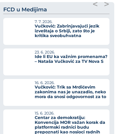
<
>
FCD u Medijima
7. 7. 2026.
Vučković: Zabrinjavajući jezik
izveštaja o Srbiji, zato što je
kritika sveobuhvatna
23. 6. 2026.
Ide li EU ka važnim promenama?
– Nataša Vučković za TV Nova S
16. 6. 2026.
Vučković: Trik sa Mrdićevim
zakonima nas je unazadio, neko
mora da snosi odgovornost za to
15. 6. 2026.
Centar za demokratiju:
Konvencija MOR važan korak da
platformski radnici budu
prepoznati kao nosioci radnih