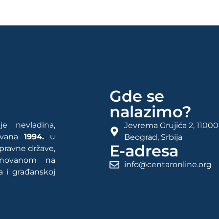
Gde se
nalazimo?
e nevladina,
Jevrema Grujića 2, 11000
rovana
1994.
u
Beograd, Srbija
E-adresa
 pravne države,
snovanom na
info@centaronline.org
a i građanskoj