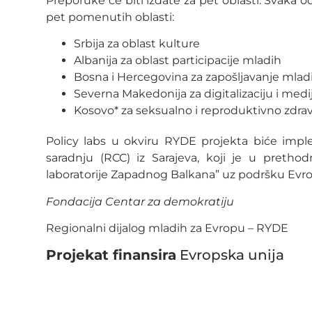
Preporuke će biti izdate za pet oblasti. Svaka 
pet pomenutih oblasti:
Srbija za oblast kulture
Albanija za oblast participacije mladih
Bosna i Hercegovina za zapošljavanje mlad
Severna Makedonija za digitalizaciju i med
Kosovo* za seksualno i reproduktivno zdrav
Policy labs u okviru RYDE projekta biće imp
saradnju (RCC) iz Sarajeva, koji je u pretho
laboratorije Zapadnog Balkana” uz podršku Evro
Fondacija Centar za demokratiju
Regionalni dijalog mladih za Evropu – RYDE
Projekat finansira
Evropska unija