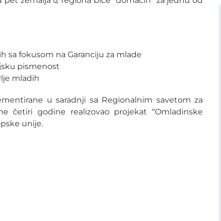
od pet zemalja iz regiona biće “domaćin” za jednu od
ih sa fokusom na Garanciju za mlade
ijsku pismenost
lje mladih
lementirane u saradnji sa Regionalnim savetom za
dne četiri godine realizovao projekat “Omladinske
pske unije.