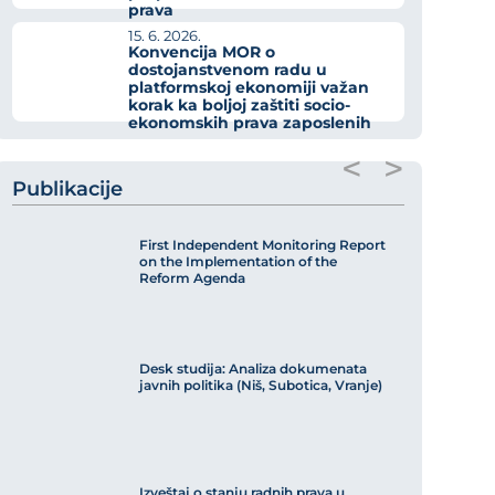
prava
15. 6. 2026.
Konvencija MOR o
dostojanstvenom radu u
platformskoj ekonomiji važan
korak ka boljoj zaštiti socio-
ekonomskih prava zaposlenih
<
>
Publikacije
First Independent Monitoring Report
on the Implementation of the
Reform Agenda
Desk studija: Analiza dokumenata
javnih politika (Niš, Subotica, Vranje)
Izveštaj o stanju radnih prava u