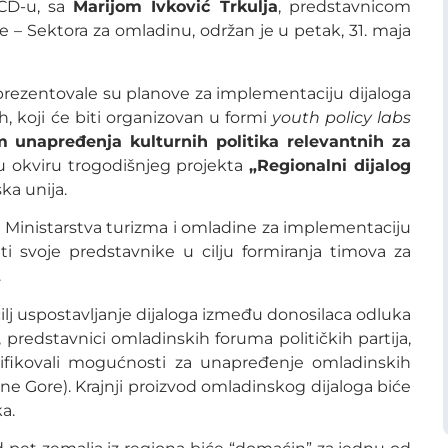
FCD-u, sa
Marijom Ivković Trkulja
, predstavnicom
e – Sektora za omladinu, održan je u petak, 31. maja
prezentovale su planove za implementaciju dijaloga
, koji će biti organizovan u formi
youth policy labs
m unapređenja kulturnih politika relevantnih za
 u okviru trogodišnjeg projekta
„Regionalni dijalog
ka unija.
u Ministarstva turizma i omladine za implementaciju
ti svoje predstavnike u cilju formiranja timova za
.
ilj uspostavljanje dijaloga između donosilaca odluka
 predstavnici omladinskih foruma političkih partija,
ntifikovali mogućnosti za unapređenje omladinskih
e Gore). Krajnji proizvod omladinskog dijaloga biće
a.