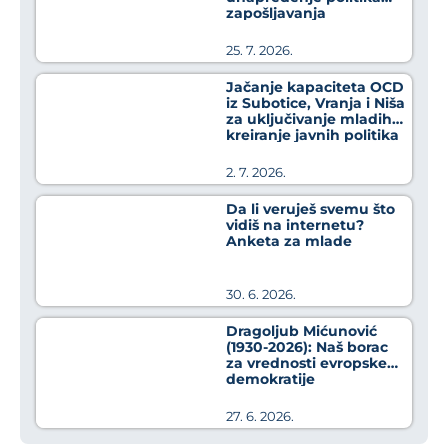
zapošljavanja
25. 7. 2026.
Jačanje kapaciteta OCD
iz Subotice, Vranja i Niša
za uključivanje mladih u
kreiranje javnih politika
2. 7. 2026.
Da li veruješ svemu što
vidiš na internetu?
Anketa za mlade
30. 6. 2026.
Dragoljub Mićunović
(1930-2026): Naš borac
za vrednosti evropske
demokratije
27. 6. 2026.