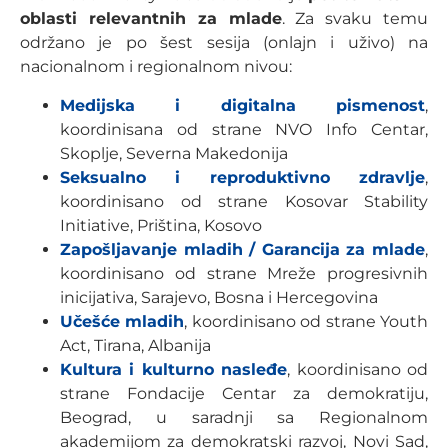
oblasti relevantnih za mlade
. Za svaku temu
održano je po šest sesija (onlajn i uživo) na
nacionalnom i regionalnom nivou:
Medijska i digitalna pismenost
,
koordinisana od strane NVO Info Centar,
Skoplje, Severna Makedonija
Seksualno i reproduktivno zdravlje
,
koordinisano od strane Kosovar Stability
Initiative, Priština, Kosovo
Zapošljavanje mladih / Garancija za mlade
,
koordinisano od strane Mreže progresivnih
inicijativa, Sarajevo, Bosna i Hercegovina
Učešće mladih
, koordinisano od strane Youth
Act, Tirana, Albanija
Kultura i kulturno nasleđe
, koordinisano od
strane Fondacije Centar za demokratiju,
Beograd, u saradnji sa Regionalnom
akademijom za demokratski razvoj, Novi Sad,