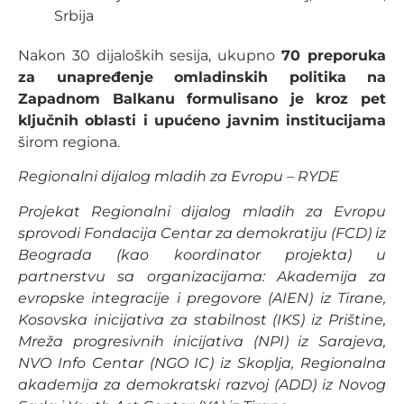
Srbija
Nakon 30 dijaloških sesija, ukupno
70 preporuka
za unapređenje omladinskih politika na
Zapadnom Balkanu formulisano je kroz pet
ključnih oblasti i upućeno javnim institucijama
širom regiona.
Regionalni dijalog mladih za Evropu – RYDE
Projekat Regionalni dijalog mladih za Evropu
sprovodi Fondacija Centar za demokratiju (FCD) iz
Beograda (kao koordinator projekta) u
partnerstvu sa organizacijama: Akademija za
evropske integracije i pregovore (AIEN) iz Tirane,
Kosovska inicijativa za stabilnost (IKS) iz Prištine,
Mreža progresivnih inicijativa (NPI) iz Sarajeva,
NVO Info Centar (NGO IC) iz Skoplja, Regionalna
akademija za demokratski razvoj (ADD) iz Novog