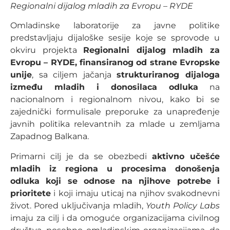
Regionalni dijalog mladih za Evropu – RYDE
Omladinske laboratorije za javne politike
predstavljaju dijaloške sesije koje se sprovode u
okviru projekta
Regionalni dijalog mladih za
Evropu – RYDE, finansiranog od strane Evropske
unije
, sa ciljem jačanja
strukturiranog dijaloga
između mladih i donosilaca odluka
na
nacionalnom i regionalnom nivou, kako bi se
zajednički formulisale preporuke za unapređenje
javnih politika relevantnih za mlade u zemljama
Zapadnog Balkana.
Primarni cilj je da se obezbedi
aktivno učešće
mladih iz regiona u procesima donošenja
odluka koji se odnose na njihove potrebe i
prioritete
i koji imaju uticaj na njihov svakodnevni
život. Pored uključivanja mladih,
Youth Policy Labs
imaju za cilj i da omoguće organizacijama civilnog