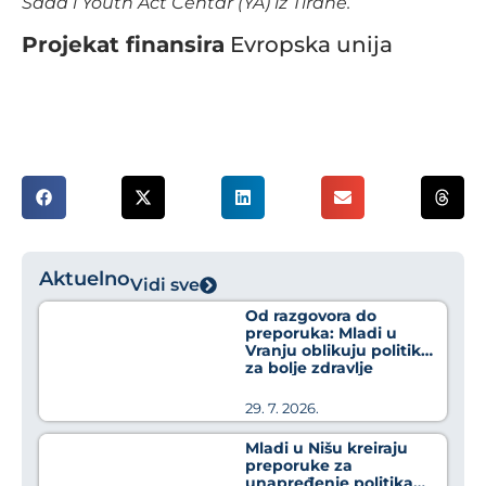
Sada i Youth Act Centar (YA) iz Tirane.
Projekat finansira
Evropska unija
Aktuelno
Vidi sve
Od razgovora do
preporuka: Mladi u
Vranju oblikuju politike
za bolje zdravlje
29. 7. 2026.
Mladi u Nišu kreiraju
preporuke za
unapređenje politika