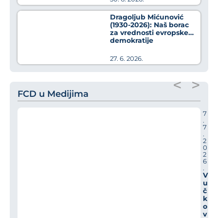
Dragoljub Mićunović
(1930-2026): Naš borac
za vrednosti evropske
demokratije
27. 6. 2026.
<
>
FCD u Medijima
7
.
7
.
2
0
2
6
.
V
u
č
k
o
v