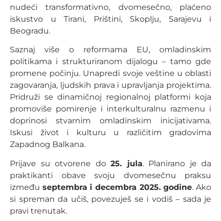
nudeći transformativno, dvomesečno, plaćeno
iskustvo u Tirani, Prištini, Skoplju, Sarajevu i
Beogradu.
Saznaj više o reformama EU, omladinskim
politikama i strukturiranom dijalogu – tamo gde
promene počinju. Unapredi svoje veštine u oblasti
zagovaranja, ljudskih prava i upravljanja projektima.
Pridruži se dinamičnoj regionalnoj platformi koja
promoviše pomirenje i interkulturalnu razmenu i
doprinosi stvarnim omladinskim inicijativama.
Iskusi život i kulturu u različitim gradovima
Zapadnog Balkana.
Prijave su otvorene do
25. jula
. Planirano je da
praktikanti obave svoju dvomesečnu praksu
između
septembra i decembra 2025. godine
. Ako
si spreman da učiš, povezuješ se i vodiš – sada je
pravi trenutak.