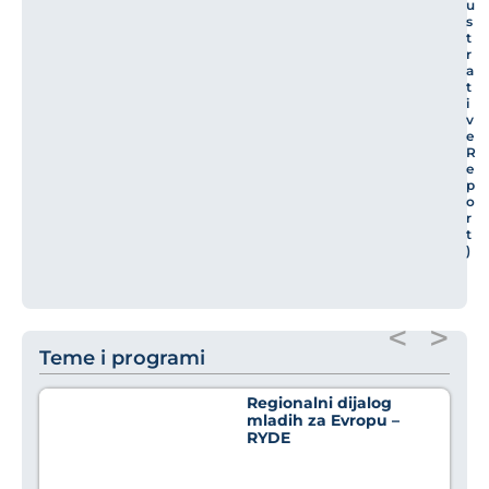
u
s
t
r
a
t
i
v
e
R
e
p
o
r
t
)
<
>
Teme i programi
Regionalni dijalog
mladih za Evropu –
RYDE