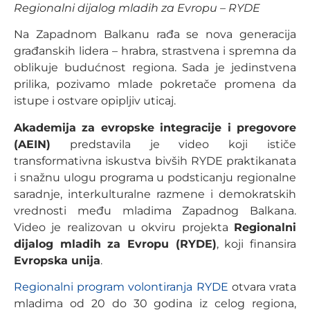
Regionalni dijalog mladih za Evropu – RYDE
Na Zapadnom Balkanu rađa se nova generacija
građanskih lidera – hrabra, strastvena i spremna da
oblikuje budućnost regiona. Sada je jedinstvena
prilika, pozivamo mlade pokretače promena da
istupe i ostvare opipljiv uticaj.
Akademija za evropske integracije i pregovore
(AEIN)
predstavila je video koji ističe
transformativna iskustva bivših RYDE praktikanata
i snažnu ulogu programa u podsticanju regionalne
saradnje, interkulturalne razmene i demokratskih
vrednosti među mladima Zapadnog Balkana.
Video je realizovan u okviru projekta
Regionalni
dijalog mladih za Evropu (RYDE)
, koji finansira
Evropska unija
.
Regionalni program volontiranja RYDE
otvara vrata
mladima od 20 do 30 godina iz celog regiona,