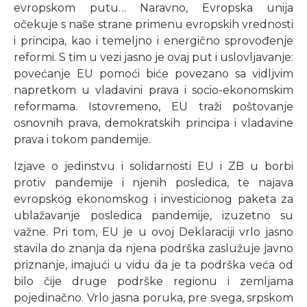
evropskom putu… Naravno, Evropska unija
očekuje s naše strane primenu evropskih vrednosti
i principa, kao i temeljno i energično sprovođenje
reformi. S tim u vezi jasno je ovaj put i uslovljavanje:
povećanje EU pomoći biće povezano sa vidljvim
napretkom u vladavini prava i socio-ekonomskim
reformama. Istovremeno, EU traži poštovanje
osnovnih prava, demokratskih principa i vladavine
prava i tokom pandemije.
Izjave o jedinstvu i solidarnosti EU i ZB u borbi
protiv pandemije i njenih posledica, te najava
evropskog ekonomskog i investicionog paketa za
ublažavanje posledica pandemije, izuzetno su
važne. Pri tom, EU je u ovoj Deklaraciji vrlo jasno
stavila do znanja da njena podrška zaslužuje javno
priznanje, imajući u vidu da je ta podrška veća od
bilo čije druge podrške regionu i zemljama
pojedinačno. Vrlo jasna poruka, pre svega, srpskom