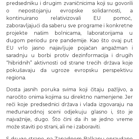
predsedniku i drugim zvaničnicima koji su govorili
o nepostojanju evropske solidarnosti, a
kontinuirano relativizovali EU pomoć,
zaboravljajući da saberu sve programe i konkretne
projekte našim bolnicama, laboratorijama u
dugom periodu pre pandemije. Kao što ovaj put
EU vrlo jasno najavljuje pojačan angažman i
saradnju u borbi protiv dezinformacija i drugih
“hibridnih” aktivnosti od strane trećih država koje
pokušavaju da ugroze evropsku perspektivu
regiona.
Dosta jasnih poruka svima koji čitaju pažljivo, a
naročito onima kojima su direktno namenjene. Jer
reči koje predsednici država i vlada izgovaraju na
međunarodnoj sceni odjekuju glasno i, što je
najvažnije, dugo. Što čini da ih se jedno vreme
može staviti po strani, ali ne i zaboraviti.
S druge strane, na Zapadnom Balkanu opravdano