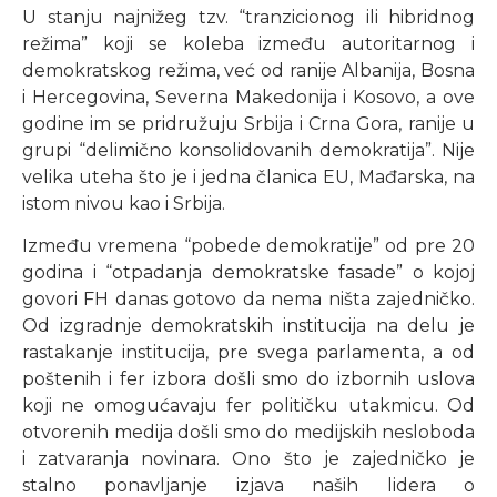
U stanju najnižeg tzv. “tranzicionog ili hibridnog
režima” koji se koleba između autoritarnog i
demokratskog režima, već od ranije Albanija, Bosna
i Hercegovina, Severna Makedonija i Kosovo, a ove
godine im se pridružuju Srbija i Crna Gora, ranije u
grupi “delimično konsolidovanih demokratija”. Nije
velika uteha što je i jedna članica EU, Mađarska, na
istom nivou kao i Srbija.
Između vremena “pobede demokratije” od pre 20
godina i “otpadanja demokratske fasade” o kojoj
govori FH danas gotovo da nema ništa zajedničko.
Od izgradnje demokratskih institucija na delu je
rastakanje institucija, pre svega parlamenta, a od
poštenih i fer izbora došli smo do izbornih uslova
koji ne omogućavaju fer političku utakmicu. Od
otvorenih medija došli smo do medijskih nesloboda
i zatvaranja novinara. Ono što je zajedničko je
stalno ponavljanje izjava naših lidera o