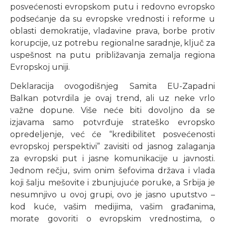
posvećenosti evropskom putu i redovno evropsko
podsećanje da su evropske vrednosti i reforme u
oblasti demokratije, vladavine prava, borbe protiv
korupcije, uz potrebu regionalne saradnje, ključ za
uspešnost na putu približavanja zemalja regiona
Evropskoj uniji.
Deklaracija ovogodišnjeg Samita EU-Zapadni
Balkan potvrdila je ovaj trend, ali uz neke vrlo
važne dopune. Više neće biti dovoljno da se
izjavama samo potvrđuje strateško evropsko
opredeljenje, već će “kredibilitet posvećenosti
evropskoj perspektivi” zavisiti od jasnog zalaganja
za evropski put i jasne komunikacije u javnosti.
Jednom rečju, svim onim šefovima država i vlada
koji šalju mešovite i zbunjujuće poruke, a Srbija je
nesumnjivo u ovoj grupi, ovo je jasno uputstvo –
kod kuće, vašim medijima, vašim građanima,
morate govoriti o evropskim vrednostima, o