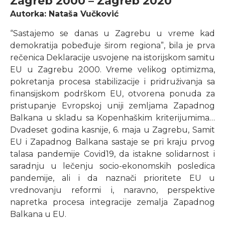
Zagreb 2000 – Zagreb 2020
Autorka: Nataša Vučković
“Sastajemo se danas u Zagrebu u vreme kad
demokratija pobeđuje širom regiona”, bila je prva
rečenica Deklaracije usvojene na istorijskom samitu
EU u Zagrebu 2000. Vreme velikog optimizma,
pokretanja procesa stabilizacije i pridruživanja sa
finansijskom podrškom EU, otvorena ponuda za
pristupanje Evropskoj uniji zemljama Zapadnog
Balkana u skladu sa Kopenhaškim kriterijumima…
Dvadeset godina kasnije, 6. maja u Zagrebu, Samit
EU i Zapadnog Balkana sastaje se pri kraju prvog
talasa pandemije Covid19, da istakne solidarnost i
saradnju u lečenju socio-ekonomskih posledica
pandemije, ali i da naznači prioritete EU u
vrednovanju reformi i, naravno, perspektive
napretka procesa integracije zemalja Zapadnog
Balkana u EU.