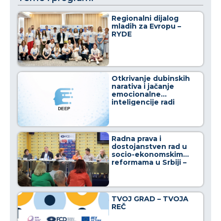
Regionalni dijalog
mladih za Evropu –
RYDE
Otkrivanje dubinskih
narativa i jačanje
emocionalne
inteligencije radi
osnaživanja građana u
borbi protiv
dezinformacija
Radna prava i
dostojanstven rad u
socio-ekonomskim
reformama u Srbiji –
Crno na belo
TVOJ GRAD – TVOJA
REČ