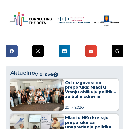
Aktuelno
Vidi sve
Od razgovora do
preporuka: Mladi u
Vranju oblikuju politike
za bolje zdravlje
29. 7. 2026.
Mladi u Nišu kreiraju
preporuke za
unapređenje politika