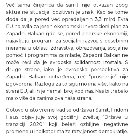
Već sama činjenica da samit nije otkazan zbog
aktuelne situacije, pozitivan je znak. Kad se tome
doda da je pored već opredeljenih 3,3 mlrd Evra
EU najavila za jesen ekonomski i investicioni plan za
Zapadni Balkan gde se, pored podrške ekonomiji,
najavljuju programi za socijalni razvoj, s posebnim
merama u oblasti zdravstva, obrazovanja, socijalne
pomoći i programima za mlade, Zapadni Balkan ne
može reći da je evropska solidarnost izostala. S
druge strane, iako je evropska perspektiva za
Zapadni Balkan potvrđena, reč “proširenje” nije
izgovorena. Razloga za to sigurno ima više, kako na
strani EU, ali ih je nemali broj kod nas. Nas bi trebalo
malo više da zanima ova naša strana.
Gotovo u isto vreme kad se održava i Samit, Fridom
Haus objavljuje svoj godišnji izveštaj “Države u
tranziciji 2020” koji beleži ozbiljne negativne
promene u indikatorima za razvijenost demokratije.