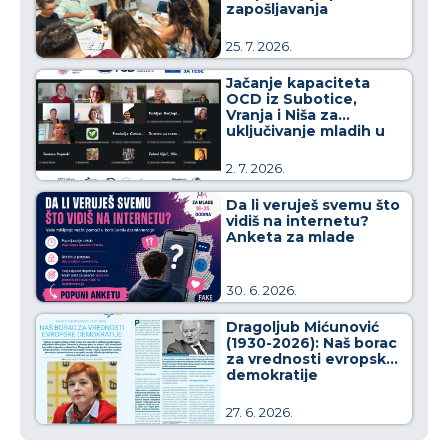
zapošljavanja
25. 7. 2026.
Jačanje kapaciteta
OCD iz Subotice,
Vranja i Niša za
uključivanje mladih u
kreiranje javnih politika
2. 7. 2026.
Da li veruješ svemu što
vidiš na internetu?
Anketa za mlade
30. 6. 2026.
Dragoljub Mićunović
(1930-2026): Naš borac
za vrednosti evropske
demokratije
27. 6. 2026.