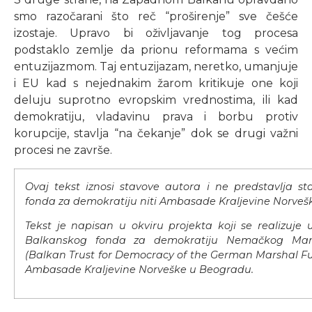
smo razočarani što reč “proširenje” sve češće
izostaje. Upravo bi oživljavanje tog procesa
podstaklo zemlje da prionu reformama s većim
entuzijazmom. Taj entuzijazam, neretko, umanjuje
i EU kad s nejednakim žarom kritikuje one koji
deluju suprotno evropskim vrednostima, ili kad
demokratiju, vladavinu prava i borbu protiv
korupcije, stavlja “na čekanje” dok se drugi važni
procesi ne završe.
Ovaj tekst iznosi stavove autora i ne predstavlja s
fonda za demokratiju niti Ambasade Kraljevine Norveš
Tekst je napisan u okviru projekta koji se realizuje
Balkanskog fonda za demokratiju Nemačkog Mar
(Balkan Trust for Democracy of the German Marshal Fun
Ambasade Kraljevine Norveške u Beogradu.