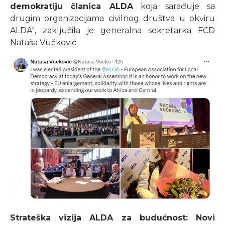
demokratiju članica ALDA
koja sarađuje sa
drugim organizacijama civilnog društva u okviru
ALDA“, zaključila je generalna sekretarka FCD
Nataša Vučković.
Strateška vizija ALDA za budućnost: Novi