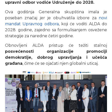
upravni odbor vodiće Udruženje do 2028.
Ova godišnja Generalna skupština imala je
poseban značaj jer je obuhvatila izbore za
novi
mandat Upravnog odbora
, koji će voditi ALDA do
2028. godine, zajedno sa formulisanjem osvežene
strategije za naredne četiri godine.
Obnovljeni ALDA pristup će težiti stalnoj
posvećenosti organizacije promociji
demokratije, dobrog upravljanja i učešća
građana
, čime će se ojačati njen globalni uticaj.