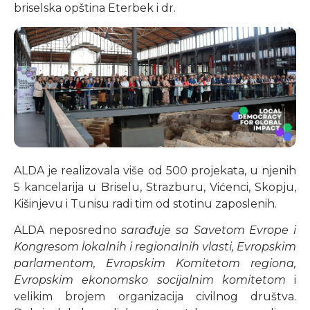
briselska opština Eterbek i dr.
ALDA je realizovala više od 500 projekata, u njenih
5 kancelarija u Briselu, Strazburu, Vićenci, Skopju,
Kišinjevu i Tunisu radi tim od stotinu zaposlenih.
ALDA neposredno
sarađuje sa Savetom Evrope i
Kongresom lokalnih i regionalnih vlasti, Evropskim
parlamentom, Evropskim Komitetom regiona,
Evropskim ekonomsko socijalnim komitetom
i
velikim brojem organizacija civilnog društva.