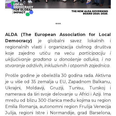
***
ALDA (The European Association for Local
Democracy)
je globalni savez lokalnih i
regionalnih vlasti i organizacija civilnog društva
koje zajedno utiču na veću
participaciju i
uključivanje građana u donošenje odluka, i na
stvaranje održivih, inkluzivnih i otpornih zajednica
.
Prošle godine je obeležila 30 godina rada. Aktivna
je u više od 35 zemalja u EU, Zapadnom Balkanu,
Ukrajini, Moldaviji, Gruziji, Tunisu, Turskoj i
namerava da širi svoje delovanje u Africi i Aziji. Ima
mrežu od blizu 300 članica među kojima su region
Emilia Romanja, autonomni region Frulija Venecija
Julija, regioni Istre i Normandije, grad Barselona,