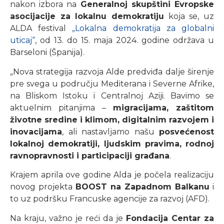
nakon izbora na
Generalnoj skupštini Evropske
asocijacije za lokalnu demokratiju
koja se, uz
ALDA festival
„Lokalna demokratija za globalni
uticaj“
, od 13. do 15. maja 2024. godine održava u
Barseloni (Španija).
„Nova strategija razvoja Alde predviđa dalje širenje
pre svega u području Mediterana i Severne Afrike,
na Bliskom Istoku i Centralnoj Aziji. Bavimo se
aktuelnim pitanjima –
migracijama, zaštitom
životne sredine i klimom, digitalnim razvojem i
inovacijama
, ali nastavljamo našu
posvećenost
lokalnoj demokratiji, ljudskim pravima, rodnoj
ravnopravnosti i participaciji građana
.
Krajem aprila ove godine Alda je počela realizaciju
novog projekta
BOOST na Zapadnom Balkanu
i
to uz podršku Francuske agencije za razvoj (AFD).
Na kraju, važno je reći da je
Fondacija Centar za