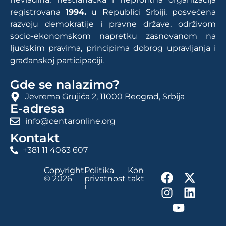
registrovana
1994.
u Republici Srbiji, posvećena
razvoju demokratije i pravne države, održivom
socio-ekonomskom napretku zasnovanom na
ljudskim pravima, principima dobrog upravljanja i
građanskoj participaciji.
Gde se nalazimo?
Jevrema Grujića 2, 11000 Beograd, Srbija
E-adresa
info@centaronline.org
Kontakt
+381 11 4063 607
Copyright
Politika
Kon
© 2026
privatnost
takt
i