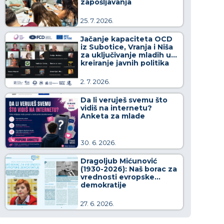
zapošljavanja
25. 7. 2026.
Jačanje kapaciteta OCD
iz Subotice, Vranja i Niša
za uključivanje mladih u
kreiranje javnih politika
2. 7. 2026.
Da li veruješ svemu što
vidiš na internetu?
Anketa za mlade
30. 6. 2026.
Dragoljub Mićunović
(1930-2026): Naš borac za
vrednosti evropske
demokratije
27. 6. 2026.