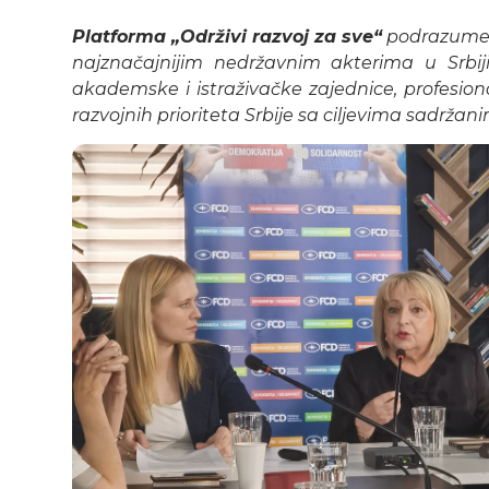
Platforma „Održivi razvoj za sve“
podrazumev
najznačajnijim nedržavnim akterima u Srbiji
akademske i istraživačke zajednice, profesion
razvojnih prioriteta Srbije sa ciljevima sadrža