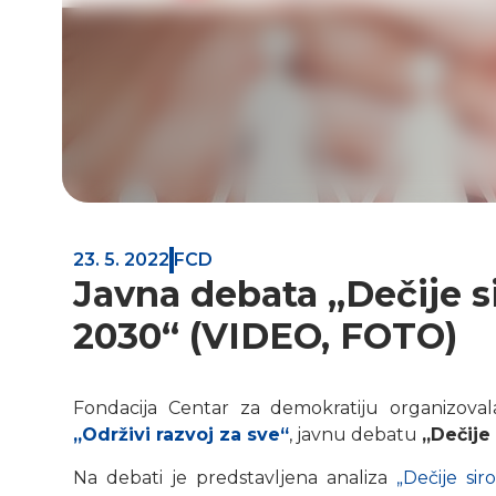
23. 5. 2022
FCD
Javna debata „Dečije 
2030“ (VIDEO, FOTO)
Fondacija Centar za demokratiju organizova
„Održivi razvoj za sve“
, javnu debatu
„Dečije
Na debati je predstavljena analiza
„Dečije si