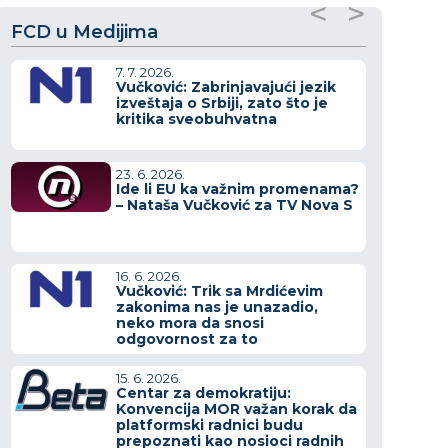
<
>
FCD u Medijima
7. 7. 2026.
Vučković: Zabrinjavajući jezik
izveštaja o Srbiji, zato što je
kritika sveobuhvatna
23. 6. 2026.
Ide li EU ka važnim promenama?
– Nataša Vučković za TV Nova S
16. 6. 2026.
Vučković: Trik sa Mrdićevim
zakonima nas je unazadio,
neko mora da snosi
odgovornost za to
15. 6. 2026.
Centar za demokratiju:
Konvencija MOR važan korak da
platformski radnici budu
prepoznati kao nosioci radnih