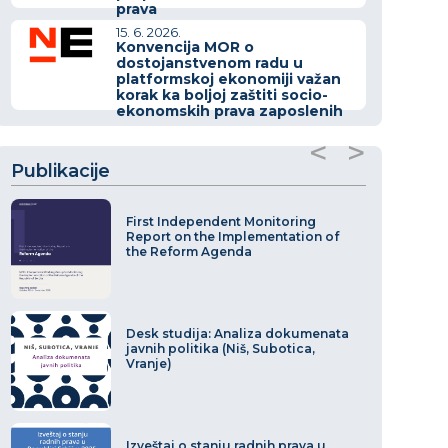
prava
15. 6. 2026.
Konvencija MOR o
dostojanstvenom radu u
platformskoj ekonomiji važan
korak ka boljoj zaštiti socio-
ekonomskih prava zaposlenih
<
>
Publikacije
First Independent Monitoring
Report on the Implementation of
the Reform Agenda
Desk studija: Analiza dokumenata
javnih politika (Niš, Subotica,
Vranje)
Izveštaj o stanju radnih prava u