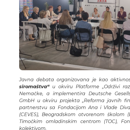
Javna debata organizovana je kao aktivn
siromaštva“
u okviru Platforme „Održivi raz
Nemačke, a implementira Deutsche Gesells
GmbH u okviru projekta „Reforma javnih fin
partnerstvu sa Fondacijom Ana i Vlade Div
(CEVES), Beogradskom otvorenom školom (B
Timočkim omladinskim centrom (TOC), Fo
kolektivom.