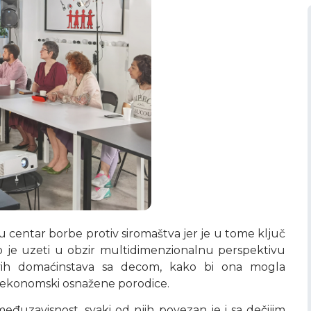
 centar borbe protiv siromaštva jer je u tome ključ
 je uzeti u obzir multidimenzionalnu perspektivu
itavih domaćinstava sa decom, kako bi ona mogla
i ekonomski osnažene porodice.
međuzavisnost, svaki od njih povezan je i sa dečijim