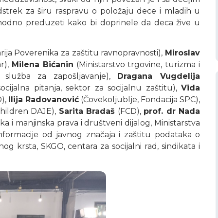
trek za širu raspravu o položaju dece i mladih u
eophodno preduzeti kako bi doprinele da deca žive u
rija Poverenika za zaštitu ravnopravnosti),
Miroslav
r),
Milena Bićanin
(Ministarstvo trgovine, turizma i
 služba za zapošljavanje),
Dragana Vugdelija
ocijalna pitanja, sektor za socijalnu zaštitu),
Vida
D),
Ilija Radovanović
(Čovekoljublje, Fondacija SPC),
hildren DAJE),
Sarita Bradaš
(FCD),
prof. dr Nada
ska i manjinska prava i društveni dijalog, Ministarstva
informacije od javnog značaja i zaštitu podataka o
og krsta, SKGO, centara za socijalni rad, sindikata i