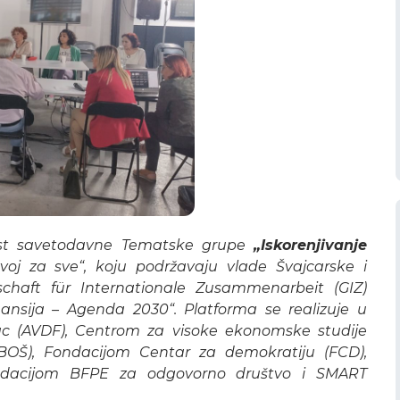
ost savetodavne Tematske grupe
„Iskorenjivanje
voj za sve“, koju podržavaju vlade Švajcarske i
chaft für Internationale Zusammenarbeit (GIZ)
ansija – Agenda 2030“. Platforma se realizuje u
ac (AVDF), Centrom za visoke ekonomske studije
OŠ), Fondacijom Centar za demokratiju (FCD),
ndacijom BFPE za odgovorno društvo i SMART