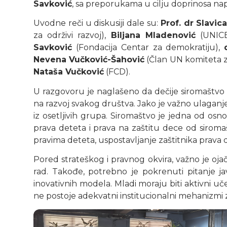
Savković
, sa preporukama u cilju doprinosa nap
Uvodne reči u diskusiji dale su:
Prof. dr Slavic
za održivi razvoj),
Biljana Mladenović
(UNIC
Savković
(Fondacija Centar za demokratiju),
Nevena Vučković-Šahović
(Član UN komiteta z
Nataša Vučković
(FCD).
U razgovoru je naglašeno da dečije siromaštvo 
na razvoj svakog društva. Jako je važno ulaganje
iz osetljivih grupa. Siromaštvo je jedna od osn
prava deteta i prava na zaštitu dece od siroma
pravima deteta, uspostavljanje zaštitnika prava d
Pored strateškog i pravnog okvira, važno je ojačat
rad. Takođe, potrebno je pokrenuti pitanje 
inovativnih modela. Mladi moraju biti aktivni u
ne postoje adekvatni institucionalni mehanizmi