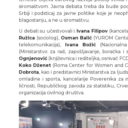
siromaštvom. Javna debata treba da bude pods
Srbiji i podsticaj za javne politike koje je n
blagostanju, a ne u siromaštvu.
U debati su učestvovali i:
Ivana Filipov
(kancela
Ružica
(sociolog),
Osman Balić
(YUROM Centa
telekomunikacija),
Ivana Božić
(Nacionalna
(Ministarstvo za rad, zapošljavanje, boračka i s
Ognjenović
(književnica i rediteljka, osnivač FC
Koko Dženet
(Roma Center for Women and C
Dobrota
, kao i predstavnici Ministarstva za ljud
omladine i sporta, kancelarije Poverenika za 
ličnosti, Republičkog zavoda za statistiku, Crven
organizacija civilnog društva.