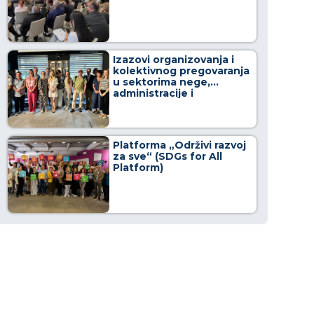
Izazovi organizovanja i
kolektivnog pregovaranja
u sektorima nege,
administracije i
upravljanja otpadom u
zemljama Centralne i
Istočne Evrope – CEECAW
Platforma „Održivi razvoj
za sve“ (SDGs for All
Platform)