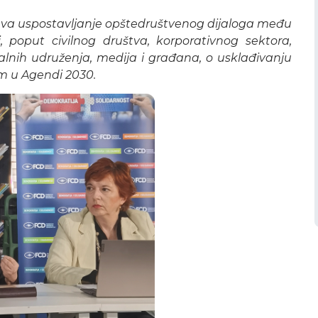
a uspostavljanje opštedruštvenog dijaloga među
, poput civilnog društva, korporativnog sektora,
alnih udruženja, medija i građana, o usklađivanju
nim u Agendi 2030.