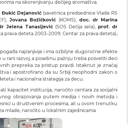
orima na iskorenjivanju dečijeg siromaštva.
a Đukić Dejanović
(savetnica predsednice Vlade RS
EF),
Jovana Božičković
(KOMS),
doc. dr Marina
dr Jelena Tanasijević
(SOS Dečija sela),
prof. dr
a prava deteta 2003-2009; Centar za prava deteta),
pogađa najranjivije i ima ozbiljne dugoročne efekte
 u rani razvoj, a posebnu pažnju treba posvetiti deci
ovnih prepreka za pristup pravdi. Istaknut je značaj
štva i apostrofirano da su Srbiji neophodni zakon o
eteta i nacionalna strategija za decu.
i kapacitet institucija, naročito centara za socijalni
javnog obrazovanja putem medija i novih metoda i
česnici u društvenim procesima, ali u ovom trenutku
 za mlade, naročito u lokalnim zajednicama.