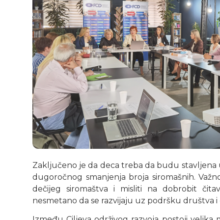
Zaključeno je da deca treba da budu stavljena u
dugoročnog smanjenja broja siromašnih. Važno
dečijeg siromaštva i misliti na dobrobit č
nesmetano da se razvijaju uz podršku društva 
Između Ciljeva održivog razvoja postoji velika 