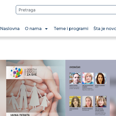
Naslovna
O nama
Teme i programi
Šta je nov