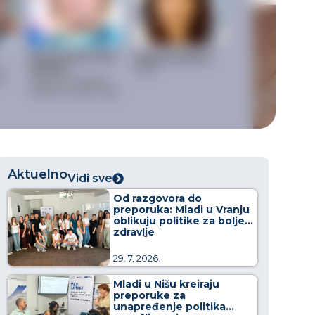
Aktuelno
Vidi sve
Od razgovora do
preporuka: Mladi u Vranju
oblikuju politike za bolje
zdravlje
29. 7. 2026.
Mladi u Nišu kreiraju
preporuke za
unapređenje politika