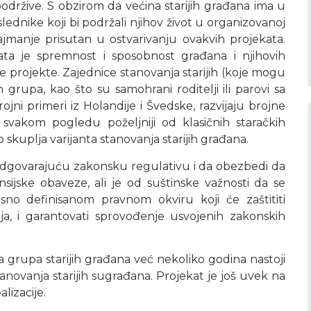
držive. S obzirom da većina starijih građana ima u
lednike koji bi podržali njihov život u organizovanoj
jmanje prisutan u ostvarivanju ovakvih projekata.
ata je spremnost i sposobnost građana i njihovih
e projekte. Zajednice stanovanja starijih (koje mogu
rupa, kao što su samohrani roditelji ili parovi sa
ni primeri iz Holandije i Švedske, razvijaju brojne
vakom pogledu poželjniji od klasičnih staračkih
kuplja varijanta stanovanja starijih građana.
odgovarajuću zakonsku regulativu i da obezbedi da
sijske obaveze, ali je od suštinske važnosti da se
asno definisanom pravnom okviru koji će zaštititi
a, i garantovati sprovođenje usvojenih zakonskih
 grupa starijih građana već nekoliko godina nastoji
tanovanja starijih sugrađana. Projekat je još uvek na
izacije.