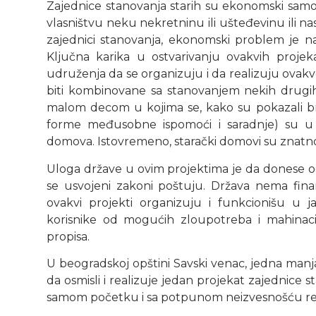
Zajednice stanovanja starih su ekonomski samoo
vlasništvu neku nekretninu ili ušteđevinu ili nas
zajednici stanovanja, ekonomski problem je na
Ključna karika u ostvarivanju ovakvih projek
udruženja da se organizuju i da realizuju ovakv
biti kombinovane sa stanovanjem nekih drugih g
malom decom u kojima se, kako su pokazali broj
forme međusobne ispomoći i saradnje) su u s
domova. Istovremeno, starački domovi su znatno s
Uloga države u ovim projektima je da donese 
se usvojeni zakoni poštuju. Država nema finan
ovakvi projekti organizuju i funkcionišu u j
korisnike od mogućih zloupotreba i mahinacij
propisa.
U beogradskoj opštini Savski venac, jedna manja
da osmisli i realizuje jedan projekat zajednice s
samom početku i sa potpunom neizvesnošću real