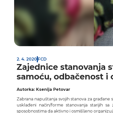
2. 4. 2020
FCD
Zajednice stanovanja st
samoću, odbačenost i 
Autorka: Ksenija Petovar
Zabrana napuštanja svojih stanova za građane sta
usklađeni način/forme stanovanja starijih sa
sposobnostima da aktivno i osmišljeno organizuj