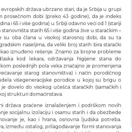
vropskih država ubrzano stari, da je Srbija u grupi
jom prosečnom dobi (preko 43 godine), da je indeks
 i 65 i više godina) u Srbiji odavno veći od 1 (stariji
stanovništa starih 65 i više godina žive u staračkim –
e su oba člana u visokoj starosnoj dobi, da su ta
adskim naseljima, da veliki broj starih bira starački
m) kao iznuđeno rešenje. Znamo za brojne probleme
laska kod lekara, održavanja higijene stana do
 tokom poslednjih pola veka značajno je promenjena
ećavanje starog stanovništva) i način porodičnog
udela višegeneracijske porodice u kojoj su brigu o
o je dovelo do visokog učešća staračkih (samačkih i
oj strukturi domaćinstava.
i država praćene iznalaženjem i podrškom novih
nje socijalnu izolaciju i osamu starih i da obezbede
novanje je, kao i hrana, osnovna ljudska potreba.
va, između ostalog, prilagođavanje formi stanovanja