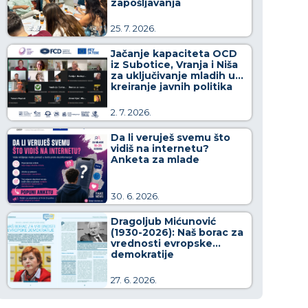
zapošljavanja
25. 7. 2026.
Jačanje kapaciteta OCD
iz Subotice, Vranja i Niša
za uključivanje mladih u
kreiranje javnih politika
2. 7. 2026.
Da li veruješ svemu što
vidiš na internetu?
Anketa za mlade
30. 6. 2026.
Dragoljub Mićunović
(1930-2026): Naš borac za
vrednosti evropske
demokratije
27. 6. 2026.