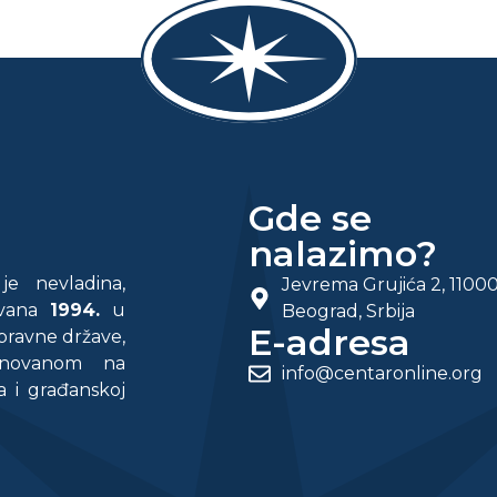
Gde se
nalazimo?
e nevladina,
Jevrema Grujića 2, 1100
rovana
1994.
u
Beograd, Srbija
E-adresa
 pravne države,
snovanom na
info@centaronline.org
a i građanskoj