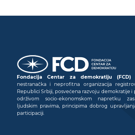
Fondacija Centar za demokratiju (FCD)
j
nestranačka i neprofitna organizacija regist
Republici Srbiji, posvećena razvoju demokratije i
održivom socio-ekonomskom napretku za
ljudskim pravima, principima dobrog upravljanj
participaciji.