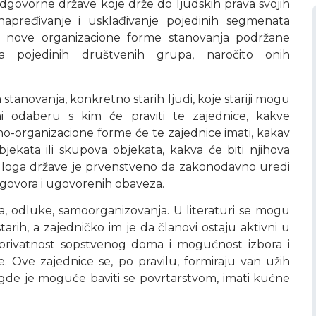
govorne države koje drže do ljudskih prava svojih
napređivanje i usklađivanje pojedinih segmenata
– nove organizacione forme stanovanja podržane
 pojedinih društvenih grupa, naročito onih
tanovanja, konkretno starih ljudi, koje stariji mogu
i odaberu s kim će praviti te zajednice, kakve
no-organizacione forme će te zajednice imati, kakav
bjekata ili skupova objekata, kakva će biti njihova
td. Uloga države je prvenstveno da zakonodavno uredi
ugovora i ugovorenih obaveza.
a, odluke, samoorganizovanja. U literaturi se mogu
starih, a zajedničko im je da članovi ostaju aktivni u
privatnost sopstvenog doma i mogućnost izbora i
e. Ove zajednice se, po pravilu, formiraju van užih
gde je moguće baviti se povrtarstvom, imati kućne