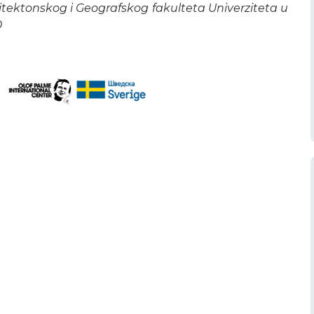
rhitektonskog i Geografskog fakulteta Univerziteta u
D