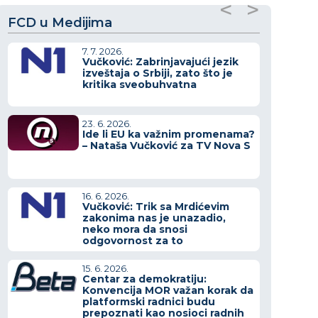
<
>
FCD u Medijima
7. 7. 2026.
Vučković: Zabrinjavajući jezik
izveštaja o Srbiji, zato što je
kritika sveobuhvatna
23. 6. 2026.
Ide li EU ka važnim promenama?
– Nataša Vučković za TV Nova S
16. 6. 2026.
Vučković: Trik sa Mrdićevim
zakonima nas je unazadio,
neko mora da snosi
odgovornost za to
15. 6. 2026.
Centar za demokratiju:
Konvencija MOR važan korak da
platformski radnici budu
prepoznati kao nosioci radnih