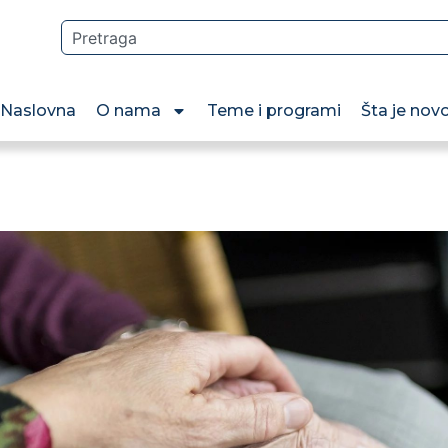
Naslovna
O nama
Teme i programi
Šta je nov