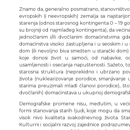
Znamo da, generalno posmatrano, stanovništvo e
evropskih (i neevropskih) zemalja sa najstari
starenja (odnos starosnog kontingenta 0 – 19 godina
su brojniji od najmlađeg kontingenta), da većina 
jednočlanim i/ili dvočlanim domaćinstvima gd
domaćinstva visoko zastupljena i u seoskim i u gr
dom (ili nevoljno biva smešten u starački do
koje donosi život u samoći, od nabavke, od
usamljenosti i osećanja napuštenosti. Sažeto,
starosna struktura (neprekidno i ubrzano pov
života (nuklearizovanje porodice, smanjivanje 
starima preuzimali mlađi članovi porodice), št
dvočlanih) domaćinstava u ukupnoj demografsk
Demografske promene nisu, međutim, u većin
formi stanovanja starih ljudi, koje mogu da sma
visok nivo kvaliteta svakodnevnog života. Sta
Kulturni i socijalni razvoj zajednice podrazume