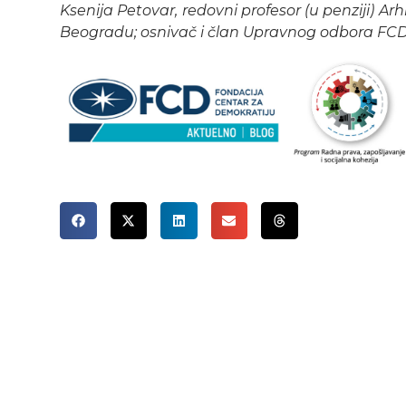
Ksenija Petovar, redovni profesor (u penziji) A
Beogradu; osnivač i član Upravnog odbora FC