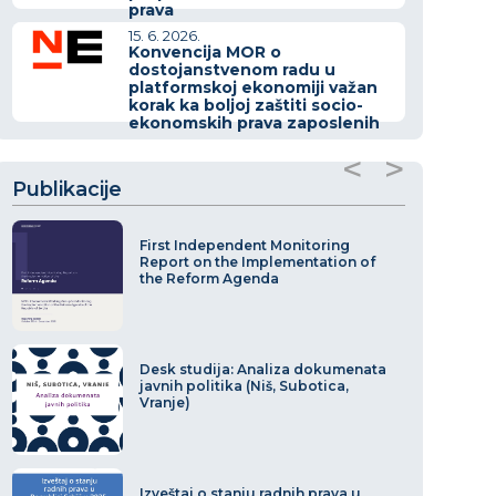
prava
15. 6. 2026.
Konvencija MOR o
dostojanstvenom radu u
platformskoj ekonomiji važan
korak ka boljoj zaštiti socio-
ekonomskih prava zaposlenih
<
>
Publikacije
First Independent Monitoring
Report on the Implementation of
the Reform Agenda
Desk studija: Analiza dokumenata
javnih politika (Niš, Subotica,
Vranje)
Izveštaj o stanju radnih prava u