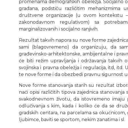
promenama demografskih obeležja. Socijalno od
građana, podstiču različitim mehanizmima u
društvene organizacije (u ovom kontekstu 
zakonodavnom regulativom) sa potrebama
marginalizovanih i socijalno ranjivih.
Rezultat takvih napora su nove forme zajednica s
sami (blagovremeno) da organizuju, da sam
građevinsko-arhitektonske, ambijentalne i prav
će biti režim upravljanja i održavanja takvih o
svojinska i pravna obeležja i regulacija, itd, i
te nove forme i da obezbedi pravnu sigurnost 
Nove forme stanovanja starih su rezultat izbor
naći opisi različitih tipova zajednica stanovanja 
svakodnevnom životu, da istovremeno imaju 
odlučivanja s kim, kada i koliko će da se druž
gradskih centara, na parcelama sa okućnicom, 
ljubimce, baviti se sportom, nekim zanatima i sl.