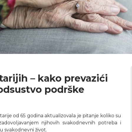
arijih – kako prevazići
odsustvo podrške
rije od 65 godina aktualizovala je pitanje koliko su
 zadovoljavanjem njihovih svakodnevnih potreba i
u svakodnevni život.