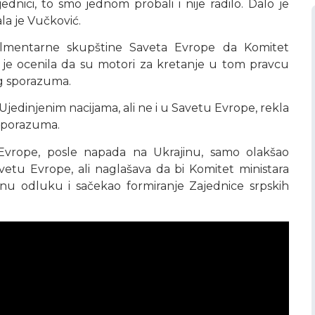
nici, to smo jednom probali i nije radilo. Dalo je
la je Vučković.
rlmentarne skupštine Saveta Evrope da Komitet
a je ocenila da su motori za kretanje u tom pravcu
og sporazuma.
 Ujedinjenim nacijama, ali ne i u Savetu Evrope, rekla
 sporazuma.
 Evrope, posle napada na Ukrajinu, samo olakšao
tu Evrope, ali naglašava da bi Komitet ministara
lnu odluku i sačekao formiranje Zajednice srpskih