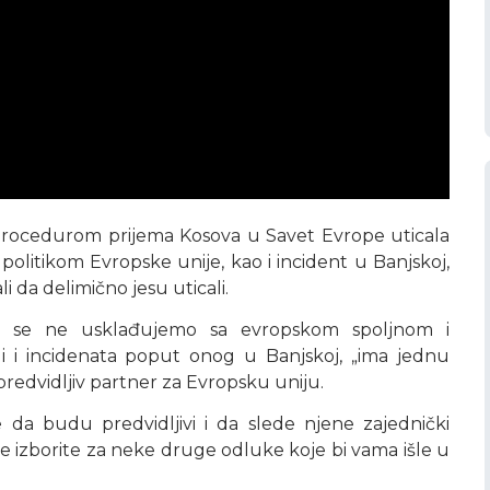
a procedurom prijema Kosova u Savet Evrope uticala
politikom Evropske unije, kao i incident u Banjskoj,
li da delimično jesu uticali.
o se ne usklađujemo sa evropskom spoljnom i
i i incidenata poput onog u Banjskoj, „ima jednu
predvidljiv partner za Evropsku uniju.
 da budu predvidljivi i da slede njene zajednički
se izborite za neke druge odluke koje bi vama išle u