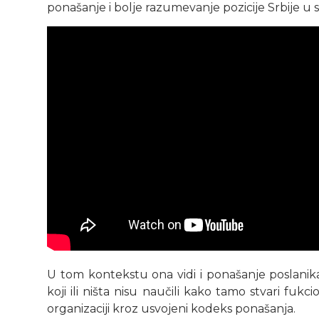
ponašanje i bolje razumevanje pozicije Srbije u 
U tom kontekstu ona vidi i ponašanje poslanik
koji ili ništa nisu naučili kako tamo stvari fuk
organizaciji kroz usvojeni kodeks ponašanja.