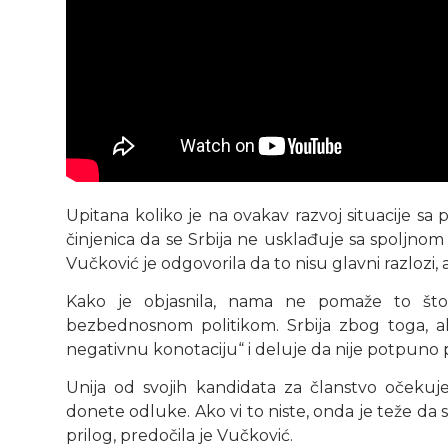
Upitana koliko je na ovakav razvoj situacije s
činjenica da se Srbija ne usklađuje sa spoljnom 
Vučković je odgovorila da to nisu glavni razlozi, a
Kako je objasnila, nama ne pomaže to št
bezbednosnom politikom. Srbija zbog toga, al
negativnu konotaciju“ i deluje da nije potpuno 
Unija od svojih kandidata za članstvo očekuje
donete odluke. Ako vi to niste, onda je teže da 
prilog, predočila je Vučković.