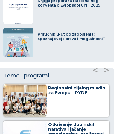
Knjiga preporuka Nacionalnog
konventa o Evropskoj uniji 2025.
Priručnik „Put do zaposlenja:
spoznaj svoja prava i mogućnosti“
<
>
Teme i programi
Regionalni dijalog mladih
za Evropu – RYDE
Otkrivanje dubinskih
narativa i jačanje
emocionalne inteligencije