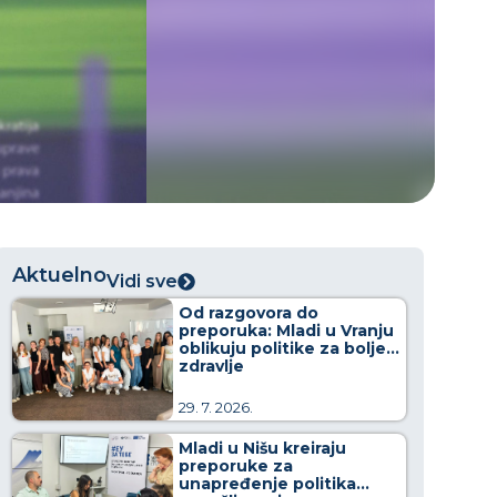
Aktuelno
Vidi sve
Od razgovora do
preporuka: Mladi u Vranju
oblikuju politike za bolje
zdravlje
29. 7. 2026.
Mladi u Nišu kreiraju
preporuke za
unapređenje politika