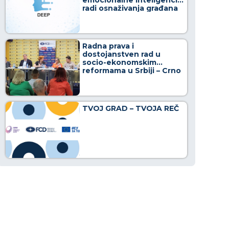
radi osnaživanja građana
u borbi protiv
dezinformacija
Radna prava i
dostojanstven rad u
socio-ekonomskim
reformama u Srbiji – Crno
na belo
TVOJ GRAD – TVOJA REČ