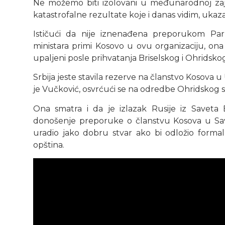
Ne možemo biti izolovani u međunarodnoj zajed
katastrofalne rezultate koje i danas vidim, ukaza
Ističući da nije iznenađena preporukom Pa
ministara primi Kosovo u ovu organizaciju, on
upaljeni posle prihvatanja Briselskog i Ohridsk
Srbija jeste stavila rezerve na članstvo Kosova u
je Vučković, osvrćući se na odredbe Ohridskog
Ona smatra i da je izlazak Rusije iz Saveta
donošenje preporuke o članstvu Kosova u Save
uradio jako dobru stvar ako bi odložio forma
opština.