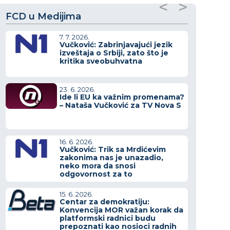
<
>
FCD u Medijima
7. 7. 2026.
Vučković: Zabrinjavajući jezik
izveštaja o Srbiji, zato što je
kritika sveobuhvatna
23. 6. 2026.
Ide li EU ka važnim promenama?
– Nataša Vučković za TV Nova S
16. 6. 2026.
Vučković: Trik sa Mrdićevim
zakonima nas je unazadio,
neko mora da snosi
odgovornost za to
15. 6. 2026.
Centar za demokratiju:
Konvencija MOR važan korak da
platformski radnici budu
prepoznati kao nosioci radnih