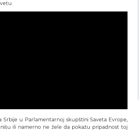
svetu.
a Srbije u Parlamentarnoj skupštini Saveta Evrope,
cionišu ili namerno ne žele da pokažu pripadnost toj