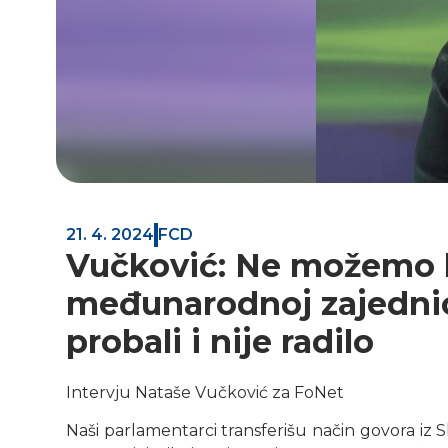
21. 4. 2024
FCD
Vučković: Ne možemo bi
međunarodnoj zajednic
probali i nije radilo
Intervju Nataše Vučković za FoNet
Naši parlamentarci transferišu način govora iz