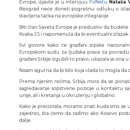
Evrope, izjavila je u intervjuu
FoNetu
Nataša 
Beograd neće doneti pogrešnu odluku o izlasku
stavljena tačka na evropske integracije.
Biti član Saveta Evrope je preduslov da budete i 
Kvaka 23 i napomenula da bi eventualni izlazak i
Svi govore kako će građani srpske nacionalno
Evropskom sudu za ljudska prava za povredu l
građani Srbije izgubili to pravo, ukazala je on
Nisam sigurna da bi bilo koja vlada to mogla da 
Prema njenim rečima, Srbija mora da se ponaš
sagledavanje sopstvene pozicije u kontaktu sa
unije, ali i kretanja u okruženju i globalno.
Kako je precizirala, moramo znati kuda smo s
zajednici, šta ćemo da radimo ako Kosovo post
dalje.