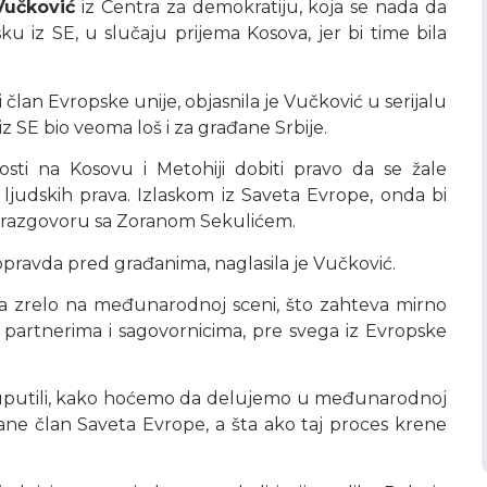
Vučković
iz Centra za demokratiju, koja se nada da
 iz SE, u slučaju prijema Kosova, jer bi time bila
član Evropske unije, objasnila je Vučković u serijalu
z SE bio veoma loš i za građane Srbije.
sti na Kosovu i Metohiji dobiti pravo da se žale
judskih prava. Izlaskom iz Saveta Evrope, onda bi
a u razgovoru sa Zoranom Sekulićem.
opravda pred građanima, naglasila je Vučković.
a zrelo na međunarodnoj sceni, što zahteva mirno
 partnerima i sagovornicima, pre svega iz Evropske
e uputili, kako hoćemo da delujemo u međunarodnoj
ane član Saveta Evrope, a šta ako taj proces krene