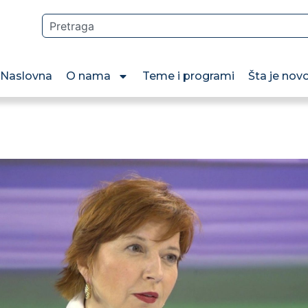
Naslovna
O nama
Teme i programi
Šta je nov