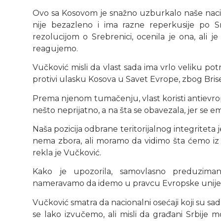
Ovo sa Kosovom je snažno uzburkalo naše naciona
nije bezazleno i ima razne reperkusije po S
rezolucijom o Srebrenici, ocenila je ona, a
reagujemo.
Vučković misli da vlast sada ima vrlo veliku p
protivi ulasku Kosova u Savet Evrope, zbog Bri
Prema njenom tumačenju, vlast koristi antievrop
nešto neprijatno, a na šta se obavezala, jer se e
Naša pozicija odbrane teritorijalnog integriteta 
nema zbora, ali moramo da vidimo šta ćemo iz 
rekla je Vučković.
Kako je upozorila, samovlasno preduziman
nameravamo da idemo u pravcu Evropske unije
Vučković smatra da nacionalni osećaji koji su s
se lako izvučemo, ali misli da građani Srbije