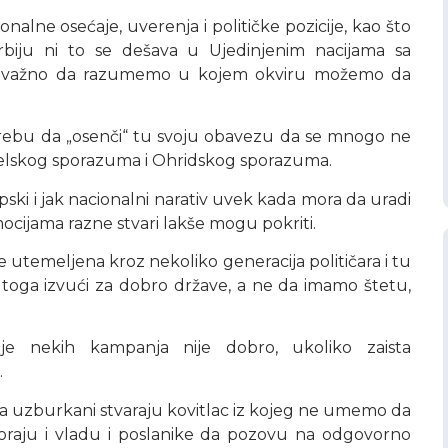
lne osećaje, uverenja i političke pozicije, kao što
rbiju ni to se dešava u Ujedinjenim nacijama sa
li je važno da razumemo u kojem okviru možemo da
otrebu da „osenči“ tu svoju obavezu da se mnogo ne
selskog sporazuma i Ohridskog sporazuma.
ski i jak nacionalni narativ uvek kada mora da uradi
mocijama razne stvari lakše mogu pokriti.
je utemeljena kroz nekoliko generacija političara i tu
toga izvući za dobro države, a ne da imamo štetu,
je nekih kampanja nije dobro, ukoliko zaista
.
ada uzburkani stvaraju kovitlac iz kojeg ne umemo da
 moraju i vladu i poslanike da pozovu na odgovorno