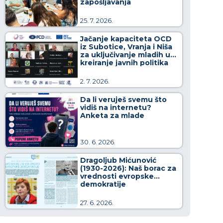
zapošljavanja
25. 7. 2026.
Jačanje kapaciteta OCD
iz Subotice, Vranja i Niša
za uključivanje mladih u
kreiranje javnih politika
2. 7. 2026.
Da li veruješ svemu što
vidiš na internetu?
Anketa za mlade
30. 6. 2026.
Dragoljub Mićunović
(1930-2026): Naš borac za
vrednosti evropske
demokratije
27. 6. 2026.