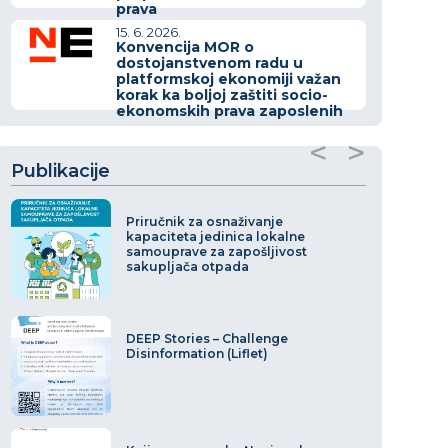
prava
15. 6. 2026.
Konvencija MOR o
dostojanstvenom radu u
platformskoj ekonomiji važan
korak ka boljoj zaštiti socio-
ekonomskih prava zaposlenih
<
>
Publikacije
Priručnik za osnaživanje
kapaciteta jedinica lokalne
samouprave za zapošljivost
sakupljača otpada
DEEP Stories – Challenge
Disinformation (Liflet)