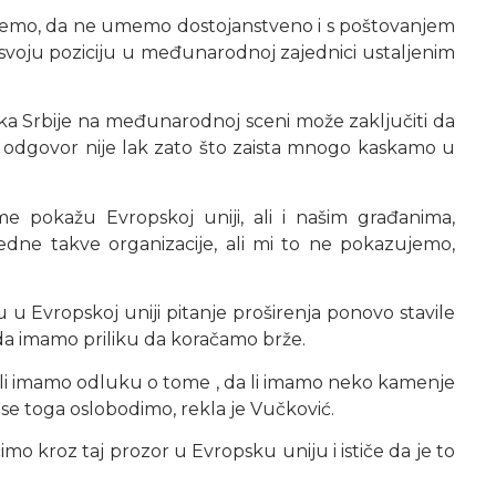
lujemo, da ne umemo dostojanstveno i s poštovanjem
svoju poziciju u međunarodnoj zajednici ustaljenim
ika Srbije na međunarodnoj sceni može zaključiti da
da odgovor nije lak zato što zaista mnogo kaskamo u
e pokažu Evropskoj uniji, ali i našim građanima,
ne takve organizacije, ali mi to ne pokazujemo,
u u Evropskoj uniji pitanje proširenja ponovo stavile
sada imamo priliku da koračamo brže.
da li imamo odluku o tome , da li imamo neko kamenje
se toga oslobodimo, rekla je Vučković.
mo kroz taj prozor u Evropsku uniju i ističe da je to