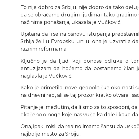
To nije dobro za Srbiju, nije dobro da tako de
da se obraćamo drugim ljudima i tako gradimo 
načinima ponašanja, ukazala je Vučković.
Upitana da li se na osnovu istupanja predstavn
Srbija želi u Evropsku uniju, ona je uzvratila 
raznim reformama.
Ključno je da ljudi koji donose odluke o tom
entuzijazam da hoćemo da postanemo član jed
naglasila je Vučković.
Kako je primetila, nove geopolitičke okolnosti s
na dnevni red, ali se taj prozor kratko otvara i 
Pitanje je, međutim, da li smo za to sposobni, 
okačeno o noge koje nas vuče ka dole i kako da 
Ona, ipak, misli da realno imamo šansu da uskoči
najbolje mesto za Srbiju.