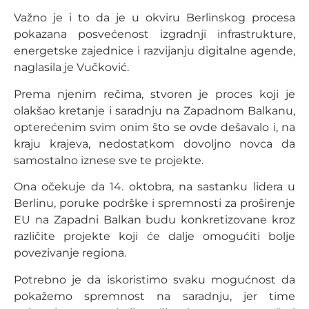
Važno je i to da je u okviru Berlinskog procesa
pokazana posvećenost izgradnji infrastrukture,
energetske zajednice i razvijanju digitalne agende,
naglasila je Vučković.
Prema njenim rečima, stvoren je proces koji je
olakšao kretanje i saradnju na Zapadnom Balkanu,
opterećenim svim onim što se ovde dešavalo i, na
kraju krajeva, nedostatkom dovoljno novca da
samostalno iznese sve te projekte.
Ona očekuje da 14. oktobra, na sastanku lidera u
Berlinu, poruke podrške i spremnosti za proširenje
EU na Zapadni Balkan budu konkretizovane kroz
različite projekte koji će dalje omogućiti bolje
povezivanje regiona.
Potrebno je da iskoristimo svaku mogućnost da
pokažemo spremnost na saradnju, jer time