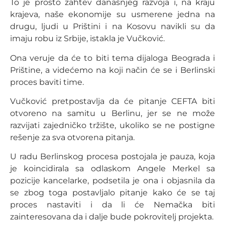
To je prosto zahtev današnjeg razvoja i, na kraju
krajeva, naše ekonomije su usmerene jedna na
drugu, ljudi u Prištini i na Kosovu navikli su da
imaju robu iz Srbije, istakla je Vučković.
Ona veruje da će to biti tema dijaloga Beograda i
Prištine, a videćemo na koji način će se i Berlinski
proces baviti time.
Vučković pretpostavlja da će pitanje CEFTA biti
otvoreno na samitu u Berlinu, jer se ne može
razvijati zajedničko tržište, ukoliko se ne postigne
rešenje za sva otvorena pitanja.
U radu Berlinskog procesa postojala je pauza, koja
je koincidirala sa odlaskom Angele Merkel sa
pozicije kancelarke, podsetila je ona i objasnila da
se zbog toga postavljalo pitanje kako će se taj
proces nastaviti i da li će Nemačka biti
zainteresovana da i dalje bude pokrovitelj projekta.