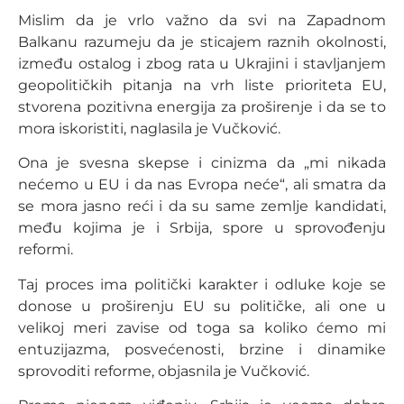
Mislim da je vrlo važno da svi na Zapadnom
Balkanu razumeju da je sticajem raznih okolnosti,
između ostalog i zbog rata u Ukrajini i stavljanjem
geopolitičkih pitanja na vrh liste prioriteta EU,
stvorena pozitivna energija za proširenje i da se to
mora iskoristiti, naglasila je Vučković.
Ona je svesna skepse i cinizma da „mi nikada
nećemo u EU i da nas Evropa neće“, ali smatra da
se mora jasno reći i da su same zemlje kandidati,
među kojima je i Srbija, spore u sprovođenju
reformi.
Taj proces ima politički karakter i odluke koje se
donose u proširenju EU su političke, ali one u
velikoj meri zavise od toga sa koliko ćemo mi
entuzijazma, posvećenosti, brzine i dinamike
sprovoditi reforme, objasnila je Vučković.