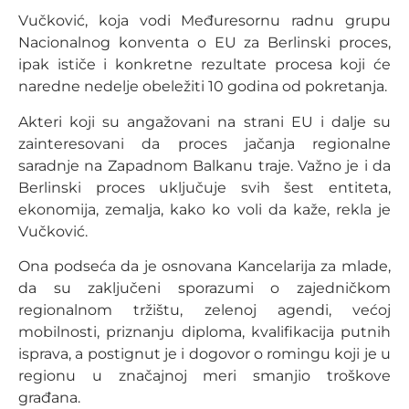
Vučković, koja vodi Međuresornu radnu grupu
Nacionalnog konventa o EU za Berlinski proces,
ipak ističe i konkretne rezultate procesa koji će
naredne nedelje obeležiti 10 godina od pokretanja.
Akteri koji su angažovani na strani EU i dalje su
zainteresovani da proces jačanja regionalne
saradnje na Zapadnom Balkanu traje. Važno je i da
Berlinski proces uključuje svih šest entiteta,
ekonomija, zemalja, kako ko voli da kaže, rekla je
Vučković.
Ona podseća da je osnovana Kancelarija za mlade,
da su zaključeni sporazumi o zajedničkom
regionalnom tržištu, zelenoj agendi, većoj
mobilnosti, priznanju diploma, kvalifikacija putnih
isprava, a postignut je i dogovor o romingu koji je u
regionu u značajnoj meri smanjio troškove
građana.