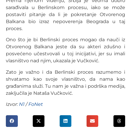
Prema njenom viđenju, Srbija je veoma dobro
sarađivala u Berlinskom procesu, iako se može
postaviti pitanje da li je pokretanje Otvorenog
Balkana bio izraz nepoverenja Beograda u taj
proces.
Ono što je bi Berlinski proces mogao da nauči iz
Otvorenog Balkana jeste da su akteri zdušno i
posvećeno učestvovali u toj inicijativi, jer su imali
vlasništvo nad njim, ukazala je Vučković.
Zato je važno i da Berlinski proces razumemo i
shvatamo kao svoje vlasništvo, da nama kao
građanima služi. Tu nam je važna i podrška medija,
zaključila je Nataša Vučković.
Izvor:
N1
/
FoNet