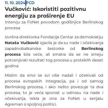
11. 10. 2024
FCD
Vučković: Iskoristiti pozitivnu
energiju za proširenje EU
Intervju za FoNet povodom godišnjice Berlinskog
procesa
Izvršna direktorka Fondacije Centar za demokratiju
Nataša Vučković
izjavila je da su nade i očekivanja
zapadnobalkanske šestorke od
Berlinskog
procesa
bila veće, ali smatra da se ne smeju
potcenjivati rezultati tog procesa u proteklih deset
godina.
Mislim da smo se svi više nadali i očekivali od
procesa evropskih integracija, pa i od samog
Berlinskog procesa, i ako nešto povezuje ta dva
procesa, to je veća sporost u odnosu na nade i
očekivanja, rekla je ona za FoNet u serijalu
Agreman o spoljnoj politici.