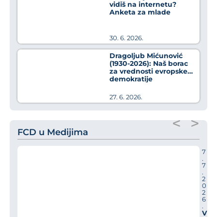
vidiš na internetu?
Anketa za mlade
30. 6. 2026.
Dragoljub Mićunović
(1930-2026): Naš borac
za vrednosti evropske
demokratije
27. 6. 2026.
<
>
FCD u Medijima
7
.
7
.
2
0
2
6
.
V