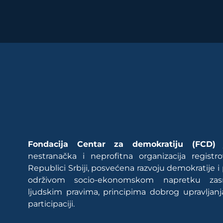
Fondacija Centar za demokratiju (FCD)
j
nestranačka i neprofitna organizacija regist
Republici Srbiji, posvećena razvoju demokratije i
održivom socio-ekonomskom napretku za
ljudskim pravima, principima dobrog upravljanj
participaciji.