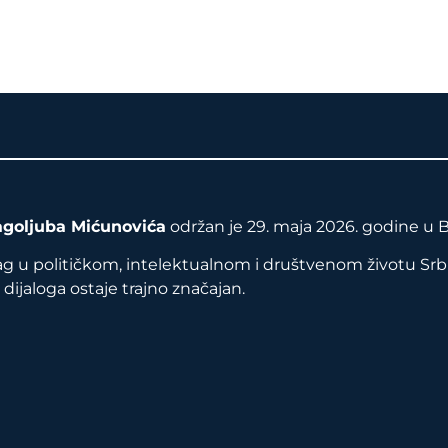
ragoljuba Mićunovića
održan je 29. maja 2026. godine u 
ag u političkom, intelektualnom i društvenom životu Srbi
dijaloga ostaje trajno značajan.