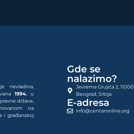
Gde se
nalazimo?
e nevladina,
Jevrema Grujića 2, 11000
rovana
1994.
u
Beograd, Srbija
E-adresa
 pravne države,
snovanom na
info@centaronline.org
a i građanskoj