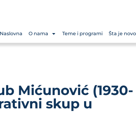
Naslovna
O nama
Teme i programi
Šta je novo
jub Mićunović (1930-
ativni skup u