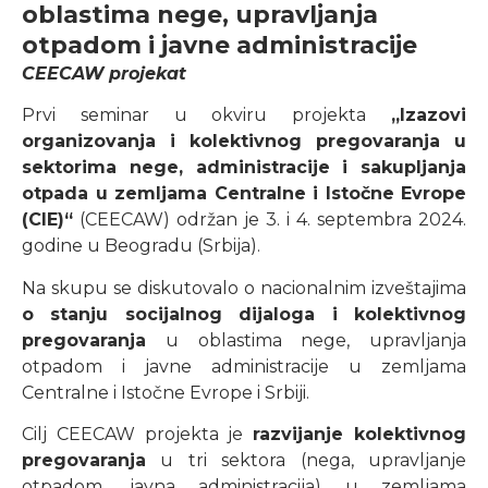
oblastima nege, upravljanja
otpadom i javne administracije
CEECAW projekat
Prvi seminar u okviru projekta
„Izazovi
organizovanja i kolektivnog pregovaranja u
sektorima nege, administracije i sakupljanja
otpada u zemljama Centralne i Istočne Evrope
(CIE)“
(CEECAW) održan je 3. i 4. septembra 2024.
godine u Beogradu (Srbija).
Na skupu se diskutovalo o nacionalnim izveštajima
o stanju socijalnog dijaloga i kolektivnog
pregovaranja
u oblastima nege, upravljanja
otpadom i javne administracije u zemljama
Centralne i Istočne Evrope i Srbiji.
Cilj CEECAW projekta je
razvijanje kolektivnog
pregovaranja
u tri sektora (nega, upravljanje
otpadom, javna administracija) u zemljama