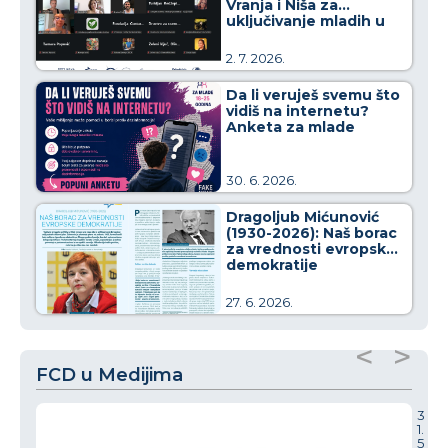
Vranja i Niša za
uključivanje mladih u
kreiranje javnih politika
2. 7. 2026.
Da li veruješ svemu što
vidiš na internetu?
Anketa za mlade
30. 6. 2026.
Dragoljub Mićunović
(1930-2026): Naš borac
za vrednosti evropske
demokratije
27. 6. 2026.
<
>
FCD u Medijima
3
1.
5