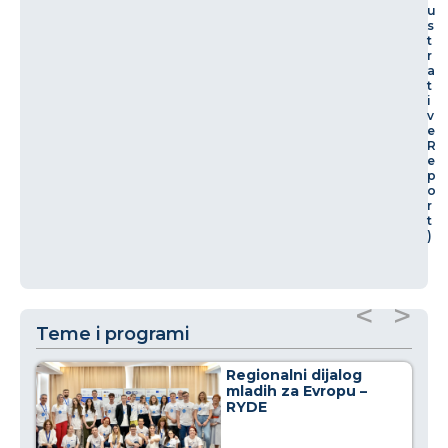
u
s
t
r
a
t
i
v
e
R
e
p
o
r
t
)
<
>
Teme i programi
Regionalni dijalog
mladih za Evropu –
RYDE