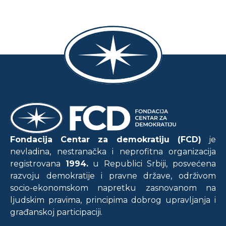
Fondacija Centar za demokratiju (FCD)
je
nevladina, nestranačka i neprofitna organizacija
registrovana
1994.
u Republici Srbiji, posvećena
razvoju demokratije i pravne države, održivom
socio-ekonomskom napretku zasnovanom na
ljudskim pravima, principima dobrog upravljanja i
građanskoj participaciji.