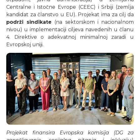
Centralne i Istočne Evrope (CEEC) i Srbiji (zemlja
kandidat za članstvo u EU). Projekat ima za cilj da
podrži sindikate
(na sektorskom i nacionalnom
nivou) u implementaciji ciljeva navedenih u članu
4. Direktive o adekvatnoj minimalnoj zaradi u
Evropskoj uniji.
Projekat finansira Evropska komisija (DG za