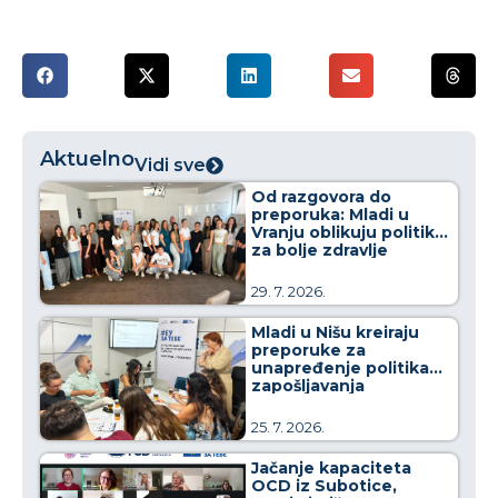
Aktuelno
Vidi sve
Od razgovora do
preporuka: Mladi u
Vranju oblikuju politike
za bolje zdravlje
29. 7. 2026.
Mladi u Nišu kreiraju
preporuke za
unapređenje politika
zapošljavanja
25. 7. 2026.
Jačanje kapaciteta
OCD iz Subotice,