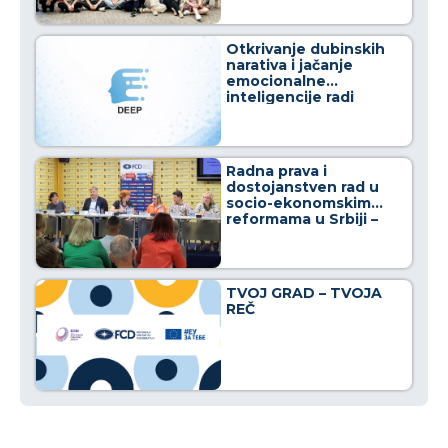
Otkrivanje dubinskih
narativa i jačanje
emocionalne
inteligencije radi
osnaživanja građana u
borbi protiv
dezinformacija
Radna prava i
dostojanstven rad u
socio-ekonomskim
reformama u Srbiji –
Crno na belo
TVOJ GRAD – TVOJA
REČ