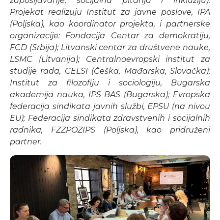
zapošljavanje, socijalna pitanja i inkluziju).
Projekat realizuju Institut za javne poslove, IPA
(Poljska), kao koordinator projekta, i partnerske
organizacije: Fondacija Centar za demokratiju,
FCD (Srbija); Litvanski centar za društvene nauke,
LSMC (Litvanija); Centralnoevropski institut za
studije rada, CELSI (Češka, Mađarska, Slovačka);
Institut za filozofiju i sociologiju, Bugarska
akademija nauka, IPS BAS (Bugarska); Evropska
federacija sindikata javnih službi, EPSU (na nivou
EU); Federacija sindikata zdravstvenih i socijalnih
radnika, FZZPOZIPS (Poljska), kao pridruženi
partner.