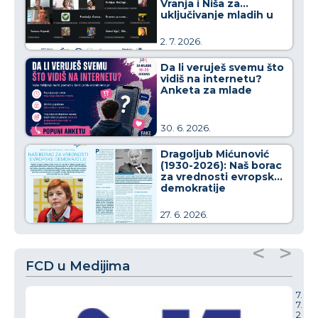
Vranja i Niša za
uključivanje mladih u
kreiranje javnih politika
2. 7. 2026.
Da li veruješ svemu što
vidiš na internetu?
Anketa za mlade
30. 6. 2026.
Dragoljub Mićunović
(1930-2026): Naš borac
za vrednosti evropske
demokratije
27. 6. 2026.
<
>
FCD u Medijima
7.
7.
2