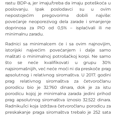
rastu BDP-a, jer imaju/treba da imaju poteškoća u
poslovanju. Ipak poslodavci su u ovim
nepostojećim pregovorima dobili najviše:
povećanje neoporezivog dela zarade i smanjenje
doprinosa za PIO od 0,5% – isplaćivali ili ne
minimalnu zaradu.
Radnici sa minimalcem će i sa ovim najnovijim,
istorijski najvećim povećanjem i dalje samo
maštati o minimalnoj potrošačkoj korpi. Ne samo
što se neće kvalifikovati u grupu 30%
najsiromašnijih, već neće moći ni da preskoče prag
apsolutnog i relativnog siromaštva. U 2017. godini
prag relativnog siromaštva za četvoročlanu
porodicu bio je 32.760 dinara, dok je za istu
porodicu kojoj je minimalna zarada jedini prihod
prag apsolutnog siromaštva iznosio 32.522 dinara.
Radniku/ici koja izdržava četvoročlanu porodicu za
preskakanje praga siromaštva trebalo je 252 sata