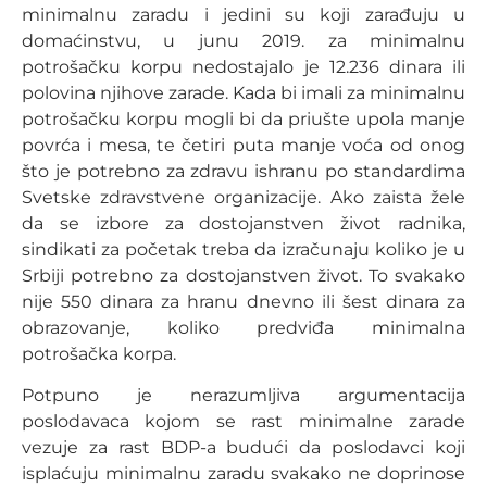
minimalnu zaradu i jedini su koji zarađuju u
domaćinstvu, u junu 2019. za minimalnu
potrošačku korpu nedostajalo je 12.236 dinara ili
polovina njihove zarade. Kada bi imali za minimalnu
potrošačku korpu mogli bi da priušte upola manje
povrća i mesa, te četiri puta manje voća od onog
što je potrebno za zdravu ishranu po standardima
Svetske zdravstvene organizacije. Ako zaista žele
da se izbore za dostojanstven život radnika,
sindikati za početak treba da izračunaju koliko je u
Srbiji potrebno za dostojanstven život. To svakako
nije 550 dinara za hranu dnevno ili šest dinara za
obrazovanje, koliko predviđa minimalna
potrošačka korpa.
Potpuno je nerazumljiva argumentacija
poslodavaca kojom se rast minimalne zarade
vezuje za rast BDP-a budući da poslodavci koji
isplaćuju minimalnu zaradu svakako ne doprinose