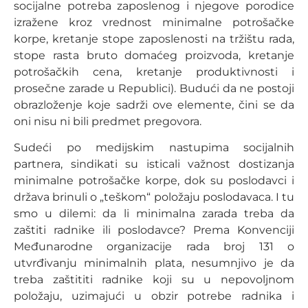
socijalne potreba zaposlenog i njegove porodice
izražene kroz vrednost minimalne potrošačke
korpe, kretanje stope zaposlenosti na tržištu rada,
stope rasta bruto domaćeg proizvoda, kretanje
potrošačkih cena, kretanje produktivnosti i
prosečne zarade u Republici). Budući da ne postoji
obrazloženje koje sadrži ove elemente, čini se da
oni nisu ni bili predmet pregovora.
Sudeći po medijskim nastupima socijalnih
partnera, sindikati su isticali važnost dostizanja
minimalne potrošačke korpe, dok su poslodavci i
država brinuli o „teškom“ položaju poslodavaca. I tu
smo u dilemi: da li minimalna zarada treba da
zaštiti radnike ili poslodavce? Prema Konvenciji
Međunarodne organizacije rada broj 131 o
utvrđivanju minimalnih plata, nesumnjivo je da
treba zaštititi radnike koji su u nepovoljnom
položaju, uzimajući u obzir potrebe radnika i