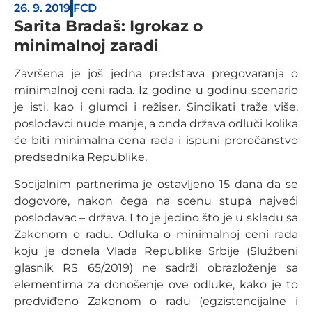
26. 9. 2019
FCD
Sarita Bradaš: Igrokaz o
minimalnoj zaradi
Završena je još jedna predstava pregovaranja o
minimalnoj ceni rada. Iz godine u godinu scenario
je isti, kao i glumci i režiser. Sindikati traže više,
poslodavci nude manje, a onda država odluči kolika
će biti minimalna cena rada i ispuni proročanstvo
predsednika Republike.
Socijalnim partnerima je ostavljeno 15 dana da se
dogovore, nakon čega na scenu stupa najveći
poslodavac – država. I to je jedino što je u skladu sa
Zakonom o radu. Odluka o minimalnoj ceni rada
koju je donela Vlada Republike Srbije (Službeni
glasnik RS 65/2019) ne sadrži obrazloženje sa
elementima za donošenje ove odluke, kako je to
predviđeno Zakonom o radu (egzistencijalne i