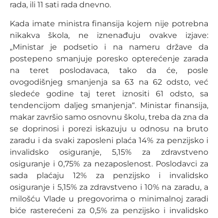
rada, ili 11 sati rada dnevno.
Kada imate ministra finansija kojem nije potrebna
nikakva škola, ne iznenađuju ovakve izjave:
„Ministar je podsetio i na nameru države da
postepeno smanjuje poresko opterećenje zarada
na teret poslodavaca, tako da će, posle
ovogodišnjeg smanjenja sa 63 na 62 odsto, već
sledeće godine taj teret iznositi 61 odsto, sa
tendencijom daljeg smanjenja“. Ministar finansija,
makar završio samo osnovnu školu, treba da zna da
se doprinosi i porezi iskazuju u odnosu na bruto
zaradu i da svaki zaposleni plaća 14% za penzijsko i
invalidsko osiguranje, 5,15% za zdravstveno
osiguranje i 0,75% za nezaposlenost. Poslodavci za
sada plaćaju 12% za penzijsko i invalidsko
osiguranje i 5,15% za zdravstveno i 10% na zaradu, a
milošću Vlade u pregovorima o minimalnoj zaradi
biće rasterećeni za 0,5% za penzijsko i invalidsko