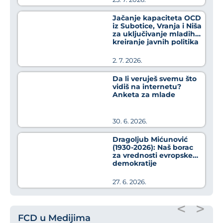
Jačanje kapaciteta OCD
iz Subotice, Vranja i Niša
za uključivanje mladih u
kreiranje javnih politika
2. 7. 2026.
Da li veruješ svemu što
vidiš na internetu?
Anketa za mlade
30. 6. 2026.
Dragoljub Mićunović
(1930-2026): Naš borac
za vrednosti evropske
demokratije
27. 6. 2026.
<
>
FCD u Medijima