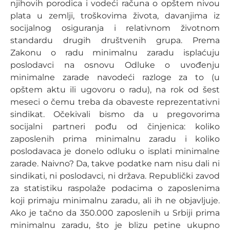
njihovih porodica i vodeći računa o opštem nivou
plata u zemlji, troškovima života, davanjima iz
socijalnog osiguranja i relativnom životnom
standardu drugih društvenih grupa. Prema
Zakonu o radu minimalnu zaradu isplaćuju
poslodavci na osnovu Odluke o uvođenju
minimalne zarade navodeći razloge za to (u
opštem aktu ili ugovoru o radu), na rok od šest
meseci o čemu treba da obaveste reprezentativni
sindikat. Očekivali bismo da u pregovorima
socijalni partneri pođu od činjenica: koliko
zaposlenih prima minimalnu zaradu i koliko
poslodavaca je donelo odluku o isplati minimalne
zarade. Naivno? Da, takve podatke nam nisu dali ni
sindikati, ni poslodavci, ni država. Republički zavod
za statistiku raspolaže podacima o zaposlenima
koji primaju minimalnu zaradu, ali ih ne objavljuje.
Ako je tačno da 350.000 zaposlenih u Srbiji prima
minimalnu zaradu, što je blizu petine ukupno