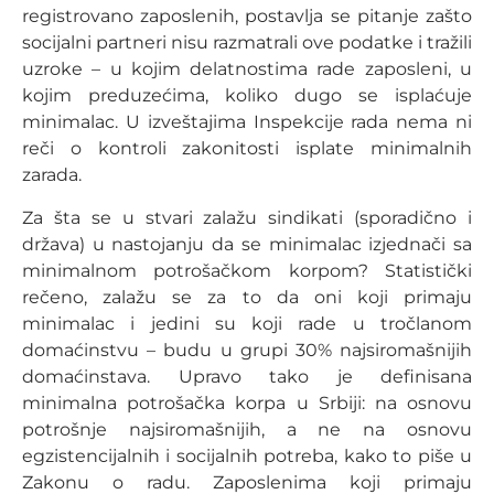
registrovano zaposlenih, postavlja se pitanje zašto
socijalni partneri nisu razmatrali ove podatke i tražili
uzroke – u kojim delatnostima rade zaposleni, u
kojim preduzećima, koliko dugo se isplaćuje
minimalac. U izveštajima Inspekcije rada nema ni
reči o kontroli zakonitosti isplate minimalnih
zarada.
Za šta se u stvari zalažu sindikati (sporadično i
država) u nastojanju da se minimalac izjednači sa
minimalnom potrošačkom korpom? Statistički
rečeno, zalažu se za to da oni koji primaju
minimalac i jedini su koji rade u tročlanom
domaćinstvu – budu u grupi 30% najsiromašnijih
domaćinstava. Upravo tako je definisana
minimalna potrošačka korpa u Srbiji: na osnovu
potrošnje najsiromašnijih, a ne na osnovu
egzistencijalnih i socijalnih potreba, kako to piše u
Zakonu o radu. Zaposlenima koji primaju