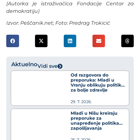
(
Autorka je istraživačica Fondacije Centar za
demokratiju)
Izvor:
Peščanik.net; Foto: Predrag Trokicić
Aktuelno
Vidi sve
Od razgovora do
preporuka: Mladi u
Vranju oblikuju politike
za bolje zdravlje
29. 7. 2026.
Mladi u Nišu kreiraju
preporuke za
unapređenje politika
zapošljavanja
25. 7. 2026.