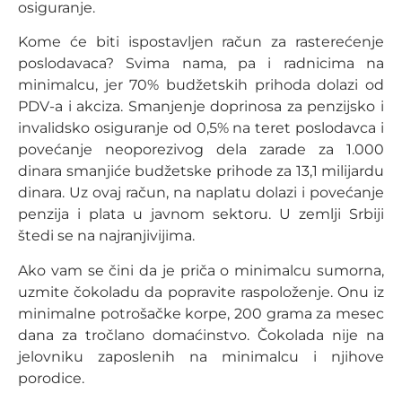
osiguranje.
Kome će biti ispostavljen račun za rasterećenje
poslodavaca? Svima nama, pa i radnicima na
minimalcu, jer 70% budžetskih prihoda dolazi od
PDV-a i akciza. Smanjenje doprinosa za penzijsko i
invalidsko osiguranje od 0,5% na teret poslodavca i
povećanje neoporezivog dela zarade za 1.000
dinara smanjiće budžetske prihode za 13,1 milijardu
dinara. Uz ovaj račun, na naplatu dolazi i povećanje
penzija i plata u javnom sektoru. U zemlji Srbiji
štedi se na najranjivijima.
Ako vam se čini da je priča o minimalcu sumorna,
uzmite čokoladu da popravite raspoloženje. Onu iz
minimalne potrošačke korpe, 200 grama za mesec
dana za tročlano domaćinstvo. Čokolada nije na
jelovniku zaposlenih na minimalcu i njihove
porodice.