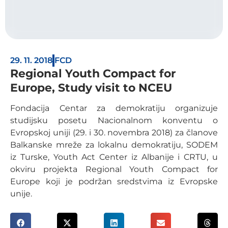
29. 11. 2018
FCD
Regional Youth Compact for
Europe, Study visit to NCEU
Fondacija Centar za demokratiju organizuje
studijsku posetu Nacionalnom konventu o
Evropskoj uniji (29. i 30. novembra 2018) za članove
Balkanske mreže za lokalnu demokratiju, SODEM
iz Turske, Youth Act Center iz Albanije i CRTU, u
okviru projekta Regional Youth Compact for
Europe koji je podržan sredstvima iz Evropske
unije.