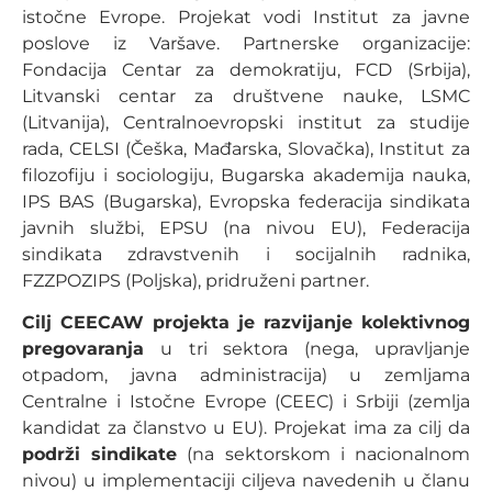
istočne Evrope. Projekat vodi Institut za javne
poslove iz Varšave. Partnerske organizacije:
Fondacija Centar za demokratiju, FCD (Srbija),
Litvanski centar za društvene nauke, LSMC
(Litvanija), Centralnoevropski institut za studije
rada, CELSI (Češka, Mađarska, Slovačka), Institut za
filozofiju i sociologiju, Bugarska akademija nauka,
IPS BAS (Bugarska), Evropska federacija sindikata
javnih službi, EPSU (na nivou EU), Federacija
sindikata zdravstvenih i socijalnih radnika,
FZZPOZIPS (Poljska), pridruženi partner.
Cilj CEECAW projekta je razvijanje kolektivnog
pregovaranja
u tri sektora (nega, upravljanje
otpadom, javna administracija) u zemljama
Centralne i Istočne Evrope (CEEC) i Srbiji (zemlja
kandidat za članstvo u EU). Projekat ima za cilj da
podrži sindikate
(na sektorskom i nacionalnom
nivou) u implementaciji ciljeva navedenih u članu