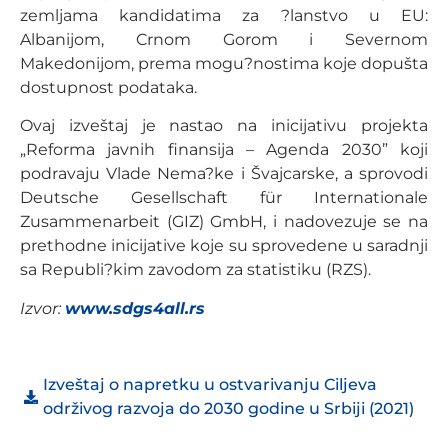
zemljama kandidatima za ?lanstvo u EU:
Albanijom, Crnom Gorom i Severnom
Makedonijom, prema mogu?nostima koje dopušta
dostupnost podataka.
Ovaj izveštaj je nastao na inicijativu projekta
„Reforma javnih finansija – Agenda 2030” koji
podravaju Vlade Nema?ke i Švajcarske, a sprovodi
Deutsche Gesellschaft für Internationale
Zusammenarbeit (GIZ) GmbH, i nadovezuje se na
prethodne inicijative koje su sprovedene u saradnji
sa Republi?kim zavodom za statistiku (RZS).
Izvor:
www.sdgs4all.rs
Izveštaj o napretku u ostvarivanju Ciljeva
održivog razvoja do 2030 godine u Srbiji (2021)