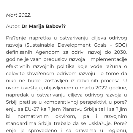
Mart 2022.
Autor:
Dr Marija Babovi?
Pra?enje napretka u ostvarivanju ciljeva odrivog
razvoja (Sustainable Development Goals – SDG)
definisanih Agendom za odrivi razvoj do 2030.
godine je vaan preduslov razvoja i implementacije
efektivnih razvojnih politika koje vode ra?una o
celovito shva?enom odrivom razvoju i o tome da
niko ne bude izostavljen iz razvojnih procesa. U
ovom izveštaju, objavljenom u martu 2022. godine,
napredak u ostvarivanju ciljeva odrivog razvoja u
Srbiji prati se u komparativnoj perspektivi, u pore?
enju sa EU-27 ka ?ijem ?lanstvu Srbija tei i sa ?ijim
bi normativnim okvirom, pa i razvojnim
standardima Srbija trebalo da se uskla?uje. Pore?
enje je sprovedeno i sa dravama u regionu,