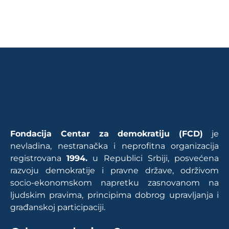
Fondacija Centar za demokratiju (FCD)
je
nevladina, nestranačka i neprofitna organizacija
registrovana
1994.
u Republici Srbiji, posvećena
razvoju demokratije i pravne države, održivom
socio-ekonomskom napretku zasnovanom na
ljudskim pravima, principima dobrog upravljanja i
građanskoj participaciji.