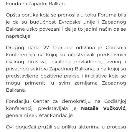
Fonda za Zapadni Balkan.
Opšta poruka koja se prenosila u toku Foruma bila
je da su budućnost Evropske unije i Zapadnog
Balkana usko povezani i da je to jedini način da se
napreduje.
Drugog dana, 27. februara održana je Godišnja
konferencija na kojoj su učestvovali predstavnici
civilnog društva, lokalnog nevladinog, javnog i
privatnog sektora Zapadnog Balkana, a na kojoj su
predstavljene pozitivne prakse i inicijative koje se
mogu primeniti u svim zemljama Zapadnog
Balkana.
Fondaciju Centar za demokratiju na Godišnjoj
konferenciji predstavljala je
Nataša Vučković
,
generalni sekretar Fondacije.
Ovi događaji pružili su priliku akterima u procesu