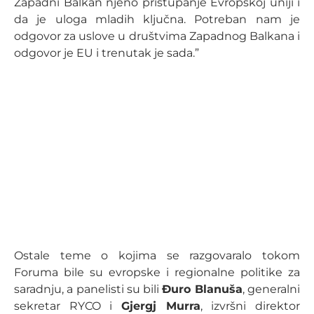
Zapadni Balkan njeno pristupanje Evropskoj uniji i
da je uloga mladih ključna. Potreban nam je
odgovor za uslove u društvima Zapadnog Balkana i
odgovor je EU i trenutak je sada.”
Ostale teme o kojima se razgovaralo tokom
Foruma bile su evropske i regionalne politike za
saradnju, a panelisti su bili
Đuro Blanuša
, generalni
sekretar RYCO i
Gjergj Murra
, izvršni direktor