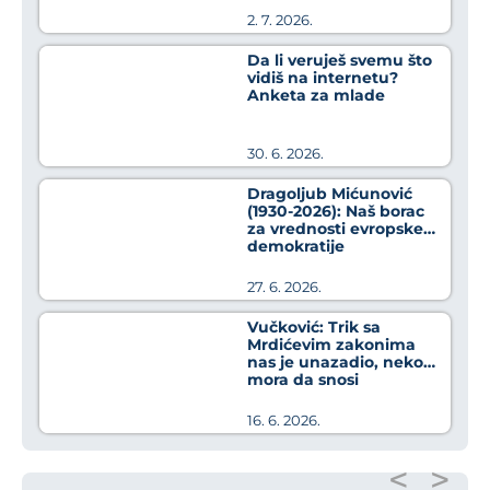
2. 7. 2026.
Da li veruješ svemu što
vidiš na internetu?
Anketa za mlade
30. 6. 2026.
Dragoljub Mićunović
(1930-2026): Naš borac
za vrednosti evropske
demokratije
27. 6. 2026.
Vučković: Trik sa
Mrdićevim zakonima
nas je unazadio, neko
mora da snosi
odgovornost za to
16. 6. 2026.
<
>