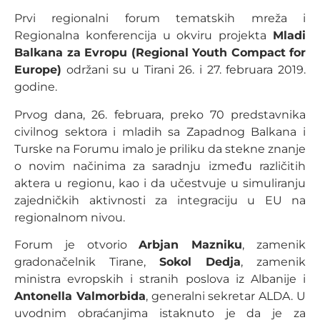
Prvi regionalni forum tematskih mreža i
Regionalna konferencija u okviru projekta
Mladi
Balkana za Evropu (Regional Youth Compact for
Europe)
održani su u Tirani 26. i 27. februara 2019.
godine.
Prvog dana, 26. februara, preko 70 predstavnika
civilnog sektora i mladih sa Zapadnog Balkana i
Turske na Forumu imalo je priliku da stekne znanje
o novim načinima za saradnju između različitih
aktera u regionu, kao i da učestvuje u simuliranju
zajedničkih aktivnosti za integraciju u EU na
regionalnom nivou.
Forum je otvorio
Arbjan Mazniku
, zamenik
gradonačelnik Tirane,
Sokol Dedja
, zamenik
ministra evropskih i stranih poslova iz Albanije i
Antonella Valmorbida
, generalni sekretar ALDA. U
uvodnim obraćanjima istaknuto je da je za