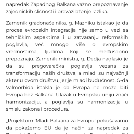
napredak Zapadnog Balkana važno prepoznavanje
zajedničkih sličnosti i prevazilaženje razlika.
Zamenik gradonačelnika, g. Mazniku istakao je da
proces evropskih integracija nije samo u vezi sa
tehničkim aspektima i u zatvaranju reformskih
poglavlja, već mnogo više o evropskim
vrednostima, ljudima koji se međusobno
prepoznaju. Zamenik ministra, g. Dedja naglasio je
da su pregovaračka poglavlja vezana za
transformaciju naših društva, a mladi su najvažniji
akter u ovom društvu, jer je mladi budućnost. G-đa
Valmorbida istakla je da Evropa ne može biti
Evropa bez Balkana. Ulazak u Evropsku uniju znači
harmonizaciju, a poglavlja su harmonizacija u
smislu zakona i procedura.
„Projektom 'Mladi Balkana za Evropu' pokušavamo
da pokažemo EU da je način za napredak za