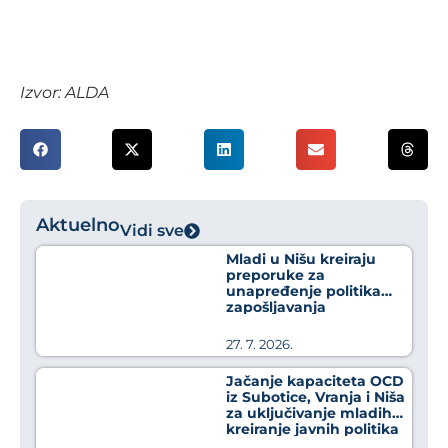
Izvor: ALDA
Aktuelno
Vidi sve
Mladi u Nišu kreiraju
preporuke za
unapređenje politika
zapošljavanja
27. 7. 2026.
Jačanje kapaciteta OCD
iz Subotice, Vranja i Niša
za uključivanje mladih u
kreiranje javnih politika