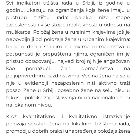
Svi indikatori tržišta rada u Srbiji, iz godine u
godinu, ukazuju na ograničenja koja žene imaju u
pristupu tržištu rada: daleko niže stope
zaposlenosti i više stope neaktivnosti u odnosu na
muškarce. Položaj žena u ruralnim krajevima još je
nepovoljniji od položaja žena u urbanim krajevima:
briga o deci i starijim članovima domaćinstva u
potpunosti je prepuštena njima, ograničen im je
pristup obrazovanju, najveći broj njih je angažovan
kao pomažući član domaćinstva na
poljoprivrednim gazdinstvima. Većina žena na selu
nije u evidenciji nezaposlenih niti aktivno traži
posao. Žene u Srbiji, posebno žene na selu nisu u
fokusu politika zapošljavanja ni na nacionalnom ni
na lokalnom nivou.
Kroz kvantitativno i kvalitativno istraživanje
položaja seoskih žena na lokalnim tržištima rada,
promociju dobrih praksi unapređenja položaja žena