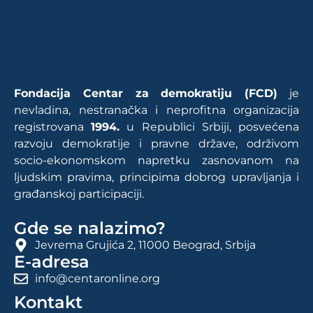
Fondacija Centar za demokratiju (FCD)
je
nevladina, nestranačka i neprofitna organizacija
registrovana
1994.
u Republici Srbiji, posvećena
razvoju demokratije i pravne države, održivom
socio-ekonomskom napretku zasnovanom na
ljudskim pravima, principima dobrog upravljanja i
građanskoj participaciji.
Gde se nalazimo?
Jevrema Grujića 2, 11000 Beograd, Srbija
E-adresa
info@centaronline.org
Kontakt