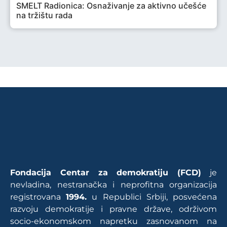
SMELT Radionica: Osnaživanje za aktivno učešće
na tržištu rada
Fondacija Centar za demokratiju (FCD)
je
nevladina, nestranačka i neprofitna organizacija
registrovana
1994.
u Republici Srbiji, posvećena
razvoju demokratije i pravne države, održivom
socio-ekonomskom napretku zasnovanom na