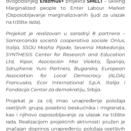
dvogodišnjeg
Erazmus+
projekta
SMELT
– Skilling
Marginalized people to Enter Labour Market
(Osposobljavanje marginalizovanih ljudi za ulazak
na tržište rada).
Projekat je realizovan u saradnji 8 partnera –
Samarcanda società cooperativa sociale Onlus,
Italija, SSOU Mosha Pijade, Severna Makedonija,
SYNTHESIS Center for Research and Education
Ltd, Kipar, Asociación Mar Violeta, Španija,
Sdruzhenie Yuni Partners, Bugarska, European
Association for Local Democracy (ALDA),
Francuska, Ecor International S.p.A. Italija i
Fondacija Centar za demokratiju, Srbija.
Projekat je za cilj imao unapređenje položaja
osetljivih grupa, posebno beskućnika i migranata,
kao i njihovo osposobljavanje za ulazak na tržište
rada. Realizacijom projektnih aktivnosti pružen je
značajan doprinos unapređenju položaja osetljivih