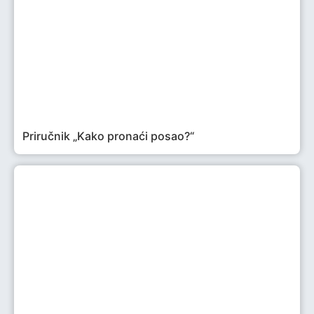
Priručnik „Kako pronaći posao?“