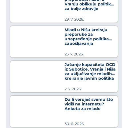
Vranju oblikuju politike
za bolje zdravlje
29. 7. 2026.
Mladi u Nišu kreiraju
preporuke za
unapređenje politika
zapošljavanja
25. 7. 2026.
Jačanje kapaciteta OCD
iz Subotice, Vranja i Niša
za uključivanje mladih u
kreiranje javnih politika
2. 7. 2026.
Da li veruješ svemu što
vidiš na internetu?
Anketa za mlade
30. 6. 2026.