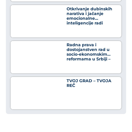
Otkrivanje dubinskih
narativa i jačanje
emocionalne
inteligencije radi
osnaživanja građana u
borbi protiv
dezinformacija
Radna prava i
dostojanstven rad u
socio-ekonomskim
reformama u Srbiji –
Crno na belo
TVOJ GRAD – TVOJA
REČ