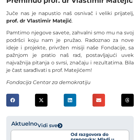
Preminuo prof. dr Vlastimir Matejić
Juče nas je napustio naš osnivač i veliki prijatelj,
prof. dr Vlastimir Matejić
.
Pamtimo njegove savete, zahvalni smo mu na svoj
podršci koju nam je pružao. Radoznao za nove
ideje i projekte, privržen misiji naše Fondacije, sa
pažnjom je pratio naš rad, postavljajući uvek
najvažnija pitanja o svrsi, značaju i rezultatima. Bila
je čast sarađivati s prof. Matejićem!
Fondacija Centar za demokratiju
Aktuelno
Vidi sve
Od razgovora do
preporuka: Mladi u