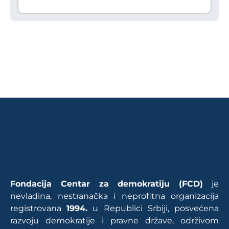
Fondacija Centar za demokratiju (FCD)
je
nevladina, nestranačka i neprofitna organizacija
registrovana
1994.
u Republici Srbiji, posvećena
razvoju demokratije i pravne države, održivom