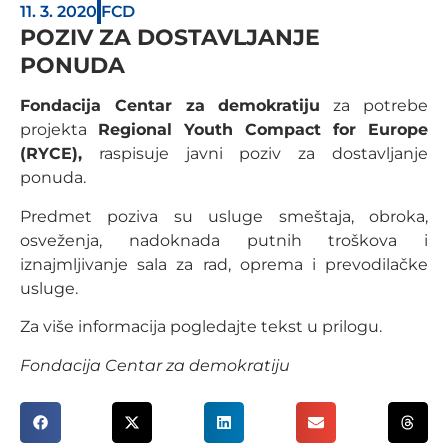
11. 3. 2020
FCD
POZIV ZA DOSTAVLJANJE
PONUDA
Fondacija Centar za demokratiju
za potrebe
projekta
Regional Youth Compact for Europe
(RYCE),
raspisuje javni poziv za dostavljanje
ponuda.
Predmet poziva su usluge smeštaja, obroka,
osveženja, nadoknada putnih troškova i
iznajmljivanje sala za rad, oprema i prevodilačke
usluge.
Za više informacija pogledajte tekst u prilogu.
Fondacija Centar za demokratiju