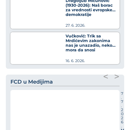
Dragoljub Mićunović
(1930-2026): Naš borac
za vrednosti evropske
demokratije
27. 6. 2026.
Vučković: Trik sa
Mrdićevim zakonima
nas je unazadio, neko
mora da snosi
odgovornost za to
16. 6. 2026.
<
>
FCD u Medijima
7
.
7
.
2
0
2
6
.