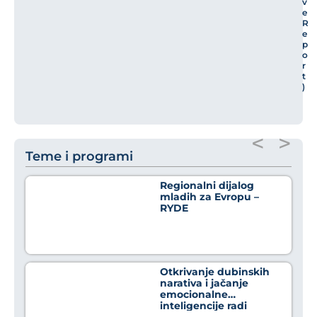
v
e
R
e
p
o
r
t
)
<
>
Teme i programi
Regionalni dijalog
mladih za Evropu –
RYDE
Otkrivanje dubinskih
narativa i jačanje
emocionalne
inteligencije radi