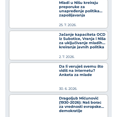
Mladi u Nišu kreiraju
preporuke za
unapređenje politika
zapošljavanja
25. 7. 2026.
Jačanje kapaciteta OCD
iz Subotice, Vranja i Niša
za uključivanje mladih u
kreiranje javnih politika
2. 7. 2026.
Da li veruješ svemu što
vidiš na internetu?
Anketa za mlade
30. 6. 2026.
Dragoljub Mićunović
(1930-2026): Naš borac
za vrednosti evropske
demokratije