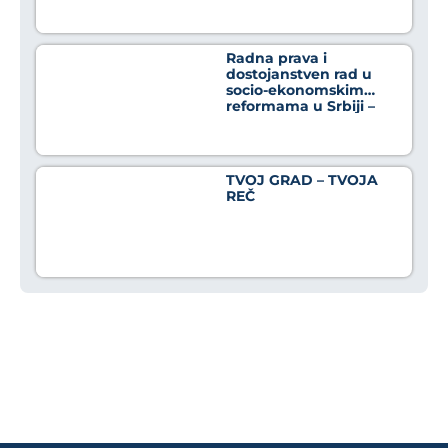
osnaživanja građana u
borbi protiv
dezinformacija
Radna prava i
dostojanstven rad u
socio-ekonomskim
reformama u Srbiji –
Crno na belo
TVOJ GRAD – TVOJA
REČ