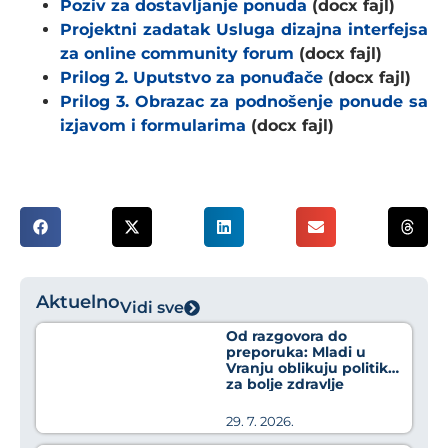
Poziv za dostavljanje ponuda
(docx fajl)
Projektni zadatak Usluga dizajna interfejsa
za online community forum
(docx fajl)
Prilog 2. Uputstvo za ponuđače
(docx fajl)
Prilog 3. Obrazac za podnošenje ponude sa
izjavom i formularima
(docx fajl)
Aktuelno
Vidi sve
Od razgovora do
preporuka: Mladi u
Vranju oblikuju politike
za bolje zdravlje
29. 7. 2026.