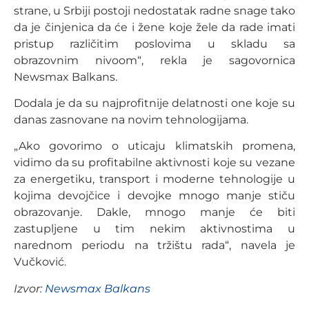
strane, u Srbiji postoji nedostatak radne snage tako
da je činjenica da će i žene koje žele da rade imati
pristup različitim poslovima u skladu sa
obrazovnim nivoom“, rekla je sagovornica
Newsmax Balkans.
Dodala je da su najprofitnije delatnosti one koje su
danas zasnovane na novim tehnologijama.
„Ako govorimo o uticaju klimatskih promena,
vidimo da su profitabilne aktivnosti koje su vezane
za energetiku, transport i moderne tehnologije u
kojima devojčice i devojke mnogo manje stiču
obrazovanje. Dakle, mnogo manje će biti
zastupljene u tim nekim aktivnostima u
narednom periodu na tržištu rada“, navela je
Vučković.
Izvor:
Newsmax Balkans