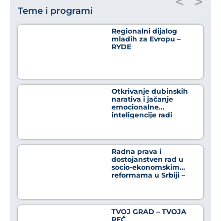
<
>
Teme i programi
Regionalni dijalog
mladih za Evropu –
RYDE
Otkrivanje dubinskih
narativa i jačanje
emocionalne
inteligencije radi
osnaživanja građana u
borbi protiv
dezinformacija
Radna prava i
dostojanstven rad u
socio-ekonomskim
reformama u Srbiji –
Crno na belo
TVOJ GRAD – TVOJA
REČ