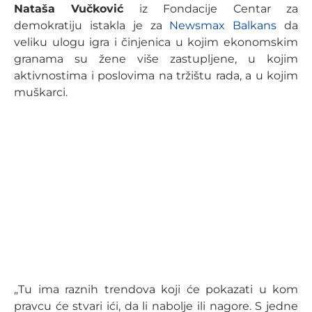
Nataša Vučković
iz Fondacije Centar za
demokratiju istakla je za
Newsmax Balkans
da
veliku ulogu igra i činjenica u kojim ekonomskim
granama su žene više zastupljene, u kojim
aktivnostima i poslovima na tržištu rada, a u kojim
muškarci.
„Tu ima raznih trendova koji će pokazati u kom
pravcu će stvari ići, da li nabolje ili nagore. S jedne