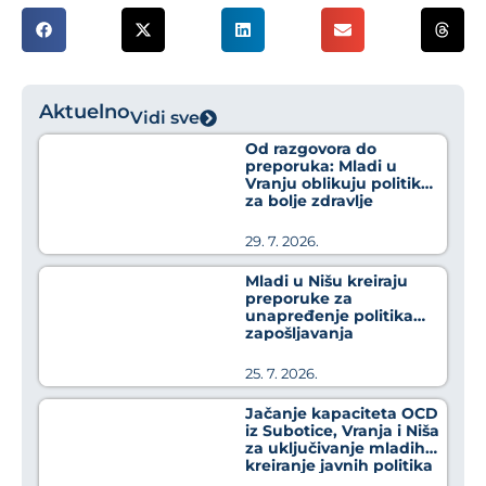
Aktuelno
Vidi sve
Od razgovora do
preporuka: Mladi u
Vranju oblikuju politike
za bolje zdravlje
29. 7. 2026.
Mladi u Nišu kreiraju
preporuke za
unapređenje politika
zapošljavanja
25. 7. 2026.
Jačanje kapaciteta OCD
iz Subotice, Vranja i Niša
za uključivanje mladih u
kreiranje javnih politika