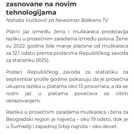
zasnovane na novim
tehnologijama
Nataša Vučković za Newsmax Balkans TV
Platni jaz između žena i muškaraca predstavlja
razliku u prosečnim zaradama između polova. Žene
su 2022. godine bile manje plaćene od muškaraca
za 12,1 odsto prema podacima Republičkog zavoda
za statistiku (RZS).
Podaci Republičkog zavoda za statistiku za
septembar prošle godine pokazuju da je prosečna
ukupna razlika u platama oko 13 procenata, a da se
rodni jaz u platama povećava sa višim
obrazovanjem.
Razlika u prosečnim zaradama muškaraca i žena za
Beogradski region je najveća – oko 19 odsto, dok je
u Šumadiji i zapadnoj Srbiji najniža – oko devet.