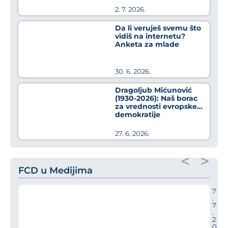
2. 7. 2026.
Da li veruješ svemu što
vidiš na internetu?
Anketa za mlade
30. 6. 2026.
Dragoljub Mićunović
(1930-2026): Naš borac
za vrednosti evropske
demokratije
27. 6. 2026.
<
>
FCD u Medijima
7
.
7
.
2
0