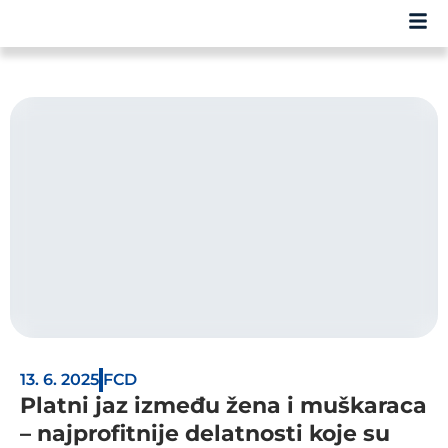
13. 6. 2025
FCD
Platni jaz između žena i muškaraca
– najprofitnije delatnosti koje su