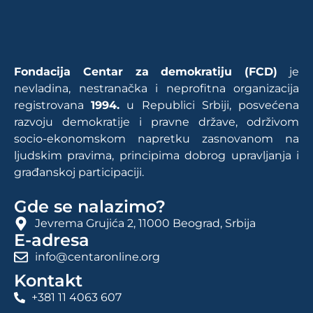
Fondacija Centar za demokratiju (FCD)
je
nevladina, nestranačka i neprofitna organizacija
registrovana
1994.
u Republici Srbiji, posvećena
razvoju demokratije i pravne države, održivom
socio-ekonomskom napretku zasnovanom na
ljudskim pravima, principima dobrog upravljanja i
građanskoj participaciji.
Gde se nalazimo?
Jevrema Grujića 2, 11000 Beograd, Srbija
E-adresa
info@centaronline.org
Kontakt
+381 11 4063 607