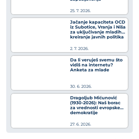
25. 7. 2026.
Jačanje kapaciteta OCD
iz Subotice, Vranja i Niša
za uključivanje mladih u
kreiranje javnih politika
2. 7. 2026.
Da li veruješ svemu što
vidiš na internetu?
Anketa za mlade
30. 6. 2026.
Dragoljub Mićunović
(1930-2026): Naš borac
za vrednosti evropske
demokratije
27. 6. 2026.