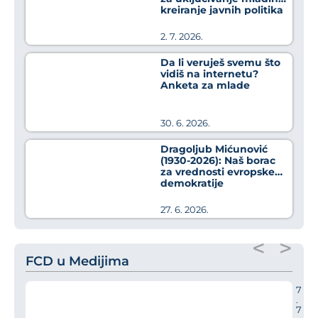
kreiranje javnih politika
2. 7. 2026.
Da li veruješ svemu što
vidiš na internetu?
Anketa za mlade
30. 6. 2026.
Dragoljub Mićunović
(1930-2026): Naš borac
za vrednosti evropske
demokratije
27. 6. 2026.
<
>
FCD u Medijima
7
.
7