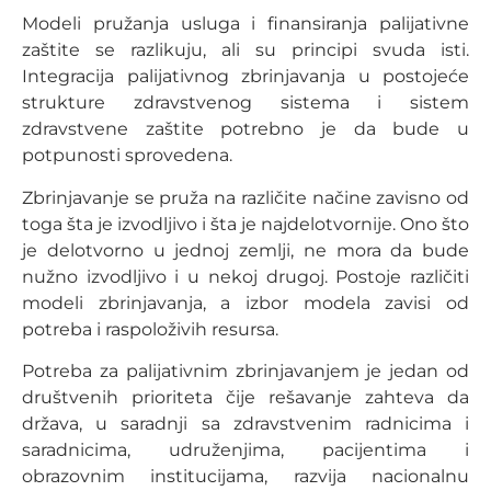
Modeli pružanja usluga i finansiranja palijativne
zaštite se razlikuju, ali su principi svuda isti.
Integracija palijativnog zbrinjavanja u postojeće
strukture zdravstvenog sistema i sistem
zdravstvene zaštite potrebno je da bude u
potpunosti sprovedena.
Zbrinjavanje se pruža na različite načine zavisno od
toga šta je izvodljivo i šta je najdelotvornije. Ono što
je delotvorno u jednoj zemlji, ne mora da bude
nužno izvodljivo i u nekoj drugoj. Postoje različiti
modeli zbrinjavanja, a izbor modela zavisi od
potreba i raspoloživih resursa.
Potreba za palijativnim zbrinjavanjem je jedan od
društvenih prioriteta čije rešavanje zahteva da
država, u saradnji sa zdravstvenim radnicima i
saradnicima, udruženjima, pacijentima i
obrazovnim institucijama, razvija nacionalnu