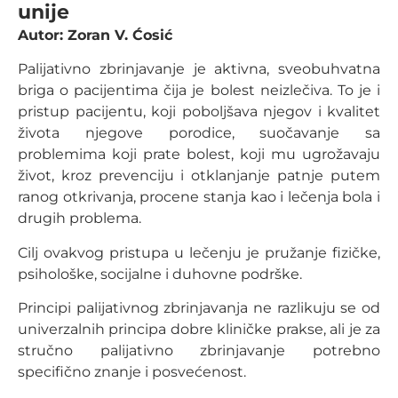
unije
Autor: Zoran V. Ćosić
Palijativno zbrinjavanje je aktivna, sveobuhvatna
briga o pacijentima čija je bolest neizlečiva. To je i
pristup pacijentu, koji poboljšava njegov i kvalitet
života njegove porodice, suočavanje sa
problemima koji prate bolest, koji mu ugrožavaju
život, kroz prevenciju i otklanjanje patnje putem
ranog otkrivanja, procene stanja kao i lečenja bola i
drugih problema.
Cilj ovakvog pristupa u lečenju je pružanje fizičke,
psihološke, socijalne i duhovne podrške.
Principi palijativnog zbrinjavanja ne razlikuju se od
univerzalnih principa dobre kliničke prakse, ali je za
stručno palijativno zbrinjavanje potrebno
specifično znanje i posvećenost.