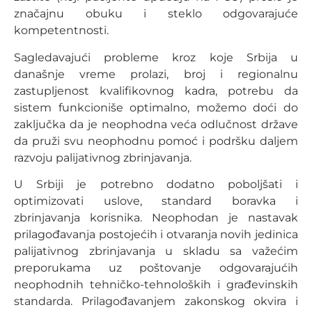
značajnu obuku i steklo odgovarajuće
kompetentnosti.
Sagledavajući probleme kroz koje Srbija u
današnje vreme prolazi, broj i regionalnu
zastupljenost kvalifikovnog kadra, potrebu da
sistem funkcioniše optimalno, možemo doći do
zaključka da je neophodna veća odlučnost države
da pruži svu neophodnu pomoć i podršku daljem
razvoju palijativnog zbrinjavanja.
U Srbiji je potrebno dodatno poboljšati i
optimizovati uslove, standard boravka i
zbrinjavanja korisnika. Neophodan je nastavak
prilagođavanja postojećih i otvaranja novih jedinica
palijativnog zbrinjavanja u skladu sa važećim
preporukama uz poštovanje odgovarajućih
neophodnih tehničko-tehnoloških i građevinskih
standarda. Prilagođavanjem zakonskog okvira i