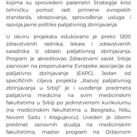
kojima su sprovedeni parametri Strategije kroz
tehničku pomoć radi primene evropskih
standarda, obrazovanja, sprovođenje usluga i
razvoja javne politike palijativnog zbrinjavanja.
U okviru projekata edukovano je preko 1200
zdravstvenih radnika, lekara i zdravstvenih
saradnika iz oblasti palijativnog zbrinjavanja.
Program je akreditovao Zdravstveni savet Srbije
zasnovan na preporukama Evropske asocijacije za
palijativno zbrinjavanje (EAPC). Jedan od
specifičnih ciljeva projekta „Razvoj palijativnog
zbrinjavanja u Srbiji“ je i uvođenje predmeta
palijativna medicina na svim medicinskim
fakultetima u Srbiji po jedinstvenom kurikulumu
(na medicinskim fakultetima u Beogradu, Nišu,
Novom Sadu i Kragujevcu). Uveden je izborni
predmet osnovnih studija na medicinskim
fakultetima, master program na Državnom