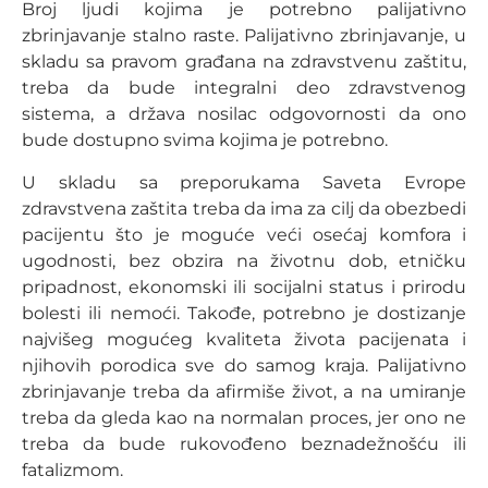
Broj ljudi kojima je potrebno palijativno
zbrinjavanje stalno raste. Palijativno zbrinjavanje, u
skladu sa pravom građana na zdravstvenu zaštitu,
treba da bude integralni deo zdravstvenog
sistema, a država nosilac odgovornosti da ono
bude dostupno svima kojima je potrebno.
U skladu sa preporukama Saveta Evrope
zdravstvena zaštita treba da ima za cilj da obezbedi
pacijentu što je moguće veći osećaj komfora i
ugodnosti, bez obzira na životnu dob, etničku
pripadnost, ekonomski ili socijalni status i prirodu
bolesti ili nemoći. Takođe, potrebno je dostizanje
najvišeg mogućeg kvaliteta života pacijenata i
njihovih porodica sve do samog kraja. Palijativno
zbrinjavanje treba da afirmiše život, a na umiranje
treba da gleda kao na normalan proces, jer ono ne
treba da bude rukovođeno beznadežnošću ili
fatalizmom.