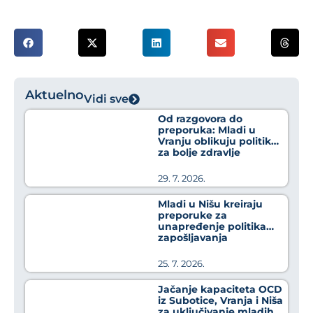
Aktuelno
Vidi sve
Od razgovora do
preporuka: Mladi u
Vranju oblikuju politike
za bolje zdravlje
29. 7. 2026.
Mladi u Nišu kreiraju
preporuke za
unapređenje politika
zapošljavanja
25. 7. 2026.
Jačanje kapaciteta OCD
iz Subotice, Vranja i Niša
za uključivanje mladih u