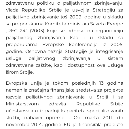
zdravstvenu politiku o palijativnom zbrinjavanju.
Vlada Republike Srbije je usvojila Strategiju za
palijativno zbrinjavanje još 2009. godine u skladu
sa preporukama Komiteta ministara Saveta Evrope
„REC 24“ (2003) koje se odnose na organizaciju
palijativnog zbrinjavanja kao i u skladu sa
preporukama Evropske konferencije iz 2005.
godine. Osnovna težnja Strategije je integrisanje
usluga palijativnog zbrinjavanja u sistem
zdravstvene zaštite, kao i dostupnost ove usluge
širom Srbije.
Evropska unija je tokom poslednjih 13 godina
namenila značajna finansijska sredstva za projekte
razvoja palijativnog zbrinjavanja u Srbiji i sa
Ministarstvom zdravlja Republike Srbije
učestvovala u izgradnji kapaciteta specijalizovanih
službi, nabavci opreme . Od marta 2011. do
novembra 2014. godine EU je finansirala projekte