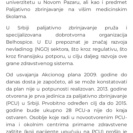
univerzitetu u Novom Pazaru, ali kao i predmet
Palijativno zbrinjavanje na višim medicinskim
školama.
U Srbiji palijativno zbrinjavanje pruža i
specijalizovana dobrotvorna organizacija
Belhospice. U EU prepoznat je značaj razvoja
nevladinog (NGO) sektora, što kroz regulativu, što
kroz finansijsku potporu, u cilju daljeg razvoja ove
grane zdravstvenog sistema.
Od usvajanja Akcionog plana 2009. godine do
danas dosta je započeto, ali se može konstatovati
da plan nije u potpunosti realizovan. 2013. godine
otvorena je prva jedinica za palijativno zbrinjavanje
(PCU) u Srbiji. Prvobitno određen cilj da do 2015.
godine bude ukupno 28 PCU-a nije do kraja
ostvaren. Osoblje koje radi u novootvorenim PCU-
ima i okolnim centrima primarne zdravstvene
zaštite (koji pacijente upućuju na PCU) prošlo je