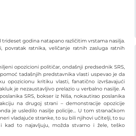
d trideset godina natapano različitim vrstama nasilja.
povratak ratnika, veličanje ratnih zasluga ratnih
jeni opozicioni političar, ondašnji predsednik SRS,
 pomoć tadašnjih predstavnika vlasti uspevao je da
 opozicionu kritiku vlasti, fanatično izvršavajući
akluk je nezaustavljivo prelazio u verbalno nasilje. A
poslanika SRS, bokser iz Niša, nokautirao poslanika
eakciju na drugoj strani – demonstracije opozicije
da je usledilo nasilje policije… U tom stranačkom
ri vladajuće stranke, to su bili njihovi učitelji, to su
i kad to najavljuju, možda stvarno i žele, teško