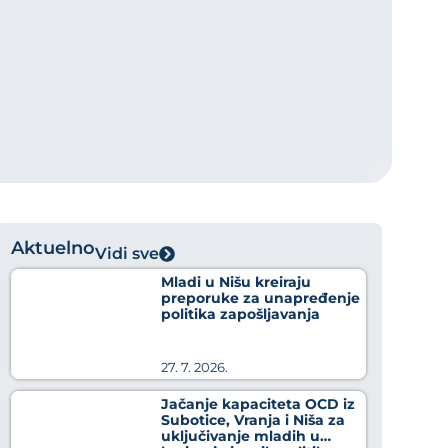
Aktuelno
Vidi sve
Mladi u Nišu kreiraju
preporuke za unapređenje
politika zapošljavanja
27. 7. 2026.
Jačanje kapaciteta OCD iz
Subotice, Vranja i Niša za
uključivanje mladih u