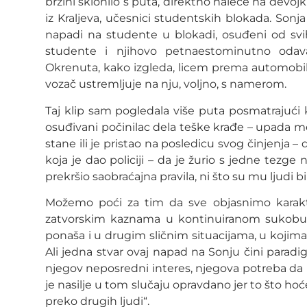
brzini sklonilo s puta, direktno naleće na devojk
iz Kraljeva, učesnici studentskih blokada. Sonja 
napadi na studente u blokadi, osuđeni od svih
studente i njihovo petnaestominutno odava
Okrenuta, kako izgleda, licem prema automobilu
vozač ustremljuje na nju, voljno, s namerom.
Taj klip sam pogledala više puta posmatrajući
osuđivani počinilac dela teške krađe – upada m
stane ili je pristao na posledicu svog činjenja 
koja je dao policiji – da je žurio s jedne tezge
prekršio saobraćajna pravila, ni što su mu ljudi bi
Možemo poći za tim da sve objasnimo karak
zatvorskim kaznama u kontinuiranom sukobu s
ponaša i u drugim sličnim situacijama, u kojim
Ali jedna stvar ovaj napad na Sonju čini parad
njegov neposredni interes, njegova potreba da 
je nasilje u tom slučaju opravdano jer to što hoće,
preko drugih ljudi“.