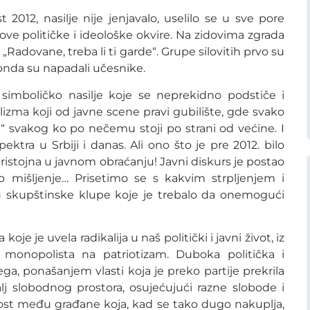
 2012, nasilje nije jenjavalo, uselilo se u sve pore
nove političke i ideološke okvire. Na zidovima zgrada
li „Radovane, treba li ti garde“. Grupe silovitih prvo su
onda su napadali učesnike.
o simboličko nasilje koje se neprekidno podstiče i
lizma koji od javne scene pravi gubilište, gde svako
ira“ svakog ko po nečemu stoji po strani od većine. I
ktra u Srbiji i danas. Ali ono što je pre 2012. bilo
 pristojna u javnom obraćanju! Javni diskurs je postao
čito mišljenje… Prisetimo se s kakvim strpljenjem i
 u skupštinske klupe koje je trebalo da onemogući
je je uvela radikalija u naš politički i javni život, iz
ih monopolista na patriotizam. Duboka politička i
ga, ponašanjem vlasti koja je preko partije prekrila
alj slobodnog prostora, osujećujući razne slobode i
ost među građane koja, kad se tako dugo nakuplja,