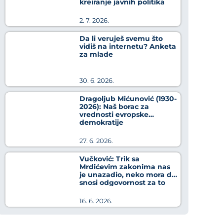
kreiranje javnih politika
2. 7. 2026.
Da li veruješ svemu što
vidiš na internetu? Anketa
za mlade
30. 6. 2026.
Dragoljub Mićunović (1930-
2026): Naš borac za
vrednosti evropske
demokratije
27. 6. 2026.
Vučković: Trik sa
Mrdićevim zakonima nas
je unazadio, neko mora da
snosi odgovornost za to
16. 6. 2026.