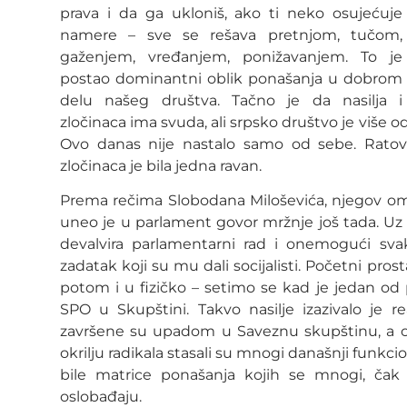
prava i da ga ukloniš, ako ti neko osujećuje
namere – sve se rešava pretnjom, tučom,
gaženjem, vređanjem, ponižavanjem. To je
postao dominantni oblik ponašanja u dobrom
delu našeg društva. Tačno je da nasilja i
zločinaca ima svuda, ali srpsko društvo je više o
Ovo danas nije nastalo samo od sebe. Ratovi, 
zločinaca je bila jedna ravan.
Prema rečima Slobodana Miloševića, njegov omil
uneo je u parlament govor mržnje još tada. Uz
devalvira parlamentarni rad i onemogući svaku
zadatak koji su mu dali socijalisti. Početni prost
potom i u fizičko – setimo se kad je jedan od 
SPO u Skupštini. Takvo nasilje izazivalo je r
završene su upadom u Saveznu skupštinu, a on
okrilju radikala stasali su mnogi današnji funkcione
bile matrice ponašanja kojih se mnogi, čak 
oslobađaju.