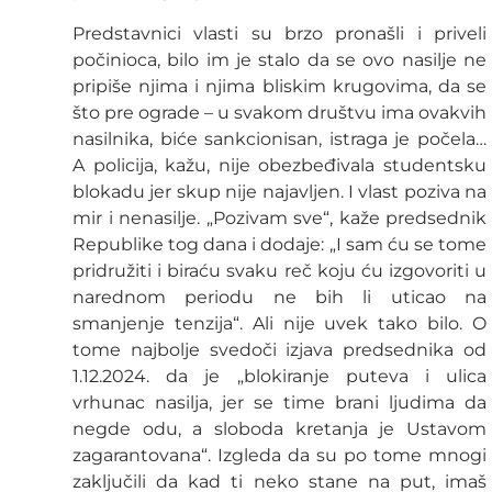
Predstavnici vlasti su brzo pronašli i priveli
počinioca, bilo im je stalo da se ovo nasilje ne
pripiše njima i njima bliskim krugovima, da se
što pre ograde – u svakom društvu ima ovakvih
nasilnika, biće sankcionisan, istraga je počela…
A policija, kažu, nije obezbeđivala studentsku
blokadu jer skup nije najavljen. I vlast poziva na
mir i nenasilje. „Pozivam sve“, kaže predsednik
Republike tog dana i dodaje: „I sam ću se tome
pridružiti i biraću svaku reč koju ću izgovoriti u
narednom periodu ne bih li uticao na
smanjenje tenzija“. Ali nije uvek tako bilo. O
tome najbolje svedoči izjava predsednika od
1.12.2024. da je „blokiranje puteva i ulica
vrhunac nasilja, jer se time brani ljudima da
negde odu, a sloboda kretanja je Ustavom
zagarantovana“. Izgleda da su po tome mnogi
zaključili da kad ti neko stane na put, imaš