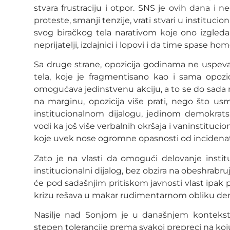
stvara frustraciju i otpor. SNS je ovih dana i n
proteste, smanji tenzije, vrati stvari u institucio
svog biračkog tela narativom koje ono izgleda 
neprijatelji, izdajnici i lopovi i da time spase ho
Sa druge strane, opozicija godinama ne uspeva
tela, koje je fragmentisano kao i sama opozic
omogućava jedinstvenu akciju, a to se do sada 
na marginu, opozicija više prati, nego što us
institucionalnom dijalogu, jedinom demokrats
vodi ka još više verbalnih okršaja i vaninstitu
koje uvek nose ogromne opasnosti od incidenata
Zato je na vlasti da omogući delovanje institu
institucionalni dijalog, bez obzira na obeshrabr
će pod sadašnjim pritiskom javnosti vlast ipak p
krizu rešava u makar rudimentarnom obliku dem
Nasilje nad Sonjom je u današnjem kontekst
stepen tolerancije prema svakoj prepreci na koju 