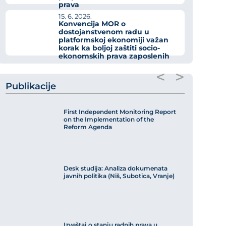
prava
15. 6. 2026.
Konvencija MOR o
dostojanstvenom radu u
platformskoj ekonomiji važan
korak ka boljoj zaštiti socio-
ekonomskih prava zaposlenih
<
>
Publikacije
First Independent Monitoring Report
on the Implementation of the
Reform Agenda
Desk studija: Analiza dokumenata
javnih politika (Niš, Subotica, Vranje)
Izveštaj o stanju radnih prava u