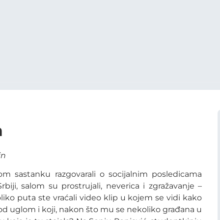
a
in
om sastanku razgovarali o socijalnim posledicama
ji, salom su prostrujali, neverica i zgražavanje –
iko puta ste vraćali video klip u kojem se vidi kako
od uglom i koji, nakon što mu se nekoliko građana u