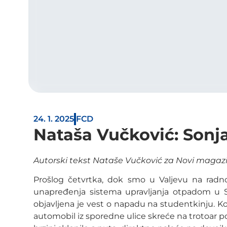
24. 1. 2025
FCD
Nataša Vučković: Sonj
Autorski tekst Nataše Vučković za Novi magaz
Prošlog četvrtka, dok smo u Valjevu na radn
unapređenja sistema upravljanja otpadom u Srbi
objavljena je vest o napadu na studentkinju. Kol
automobil iz sporedne ulice skreće na trotoar p