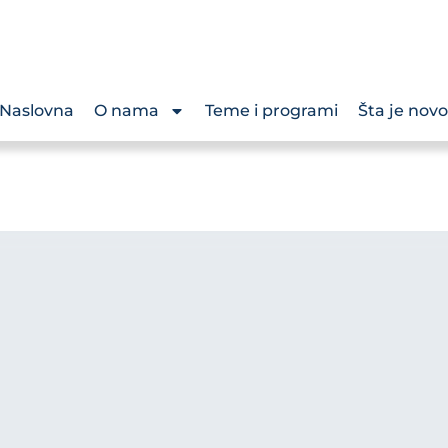
Naslovna
O nama
Teme i programi
Šta je novo