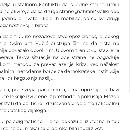
edelja u stalnom konfliktu da, s jedne strane, umiri
nalne okvire, a da sa druge strane „nahrani“ veliki deo
jedino prihvata i koje ih mobiliše, da su svi drugi
mogenost svojih birača.
 da artikuliše nezadovoljstvo opozicionog biračkog
ija. Osim anti-Vučić pristupa čini se da ništa ne
nije pokazalo dovoljnim. U ovom trenutku, stavljena
merava. Takva situacija na obe strane ne pogoduje
kom metodu za prevazilaženje kriza, već nažalost
cionalnim metodama borbe za demokratske institucije
 i pribegavanja nasilju.
cija, pre svega parlamenta, a na opoziciji da traži
ujuće lekcije izvučene iz prethodnih pokušaja. Možda
ristati da političke i društvene probleme i aktuelnu
okratskog dijaloga.
u paradigmatično – ono pokazuje izuzetno nizak
se naiđe, makar ta prepreka bila i tuđi život.