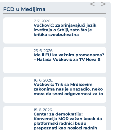
<
>
FCD u Medijima
7. 7. 2026.
Vučković: Zabrinjavajući jezik
izveštaja o Srbiji, zato što je
kritika sveobuhvatna
23. 6. 2026.
Ide li EU ka važnim promenama?
– Nataša Vučković za TV Nova S
16. 6. 2026.
Vučković: Trik sa Mrdićevim
zakonima nas je unazadio, neko
mora da snosi odgovornost za to
15. 6. 2026.
Centar za demokratiju:
Konvencija MOR važan korak da
platformski radnici budu
prepoznati kao nosioci radnih