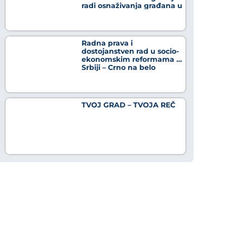
radi osnaživanja građana u
borbi protiv dezinformacija
Radna prava i
dostojanstven rad u socio-
ekonomskim reformama u
Srbiji – Crno na belo
TVOJ GRAD – TVOJA REČ