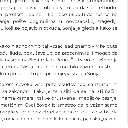
u koja je tu stajala? Na Sonju Ponjavić, studentkinju
je stajala na ivici trotoara verujući da su prethodni
, prošlost i da se niko neće usuditi da nasrće na
nje pošte poginulima u novosadskoj tragediji.
 koji se pojavio niotkuda, Sonja je gledala kako se
 kako hladnokrvno taj vozač, sad znamo – više puta
eđu ljude, pokušavajući da procenim je li mogao da
– da nasrne na život mlade žene. Čuli smo objašnjenja
 na drugu. Ništa drugo nije mu bilo važno – ni što je
li na putu, ni što je ispred njega stajala Sonja…
terom čoveka više puta osuđivanog sa izdržanim
a zakonom. Lako je zamisliti da se na isti način
a nema kamera i takve društvene i medijske pažnje.
igmatičnim. Ovaj čovek je smatrao da je važan samo
negde stigne, bez obaziranja na druge oko sebe, da
 mora i da dobije, na bilo koji način, pa čak i „gazeći