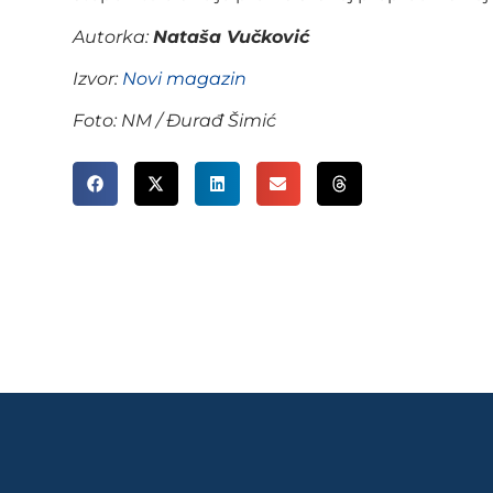
Autorka:
Nataša Vučković
Izvor:
Novi magazin
Foto: NM / Đurađ Šimić