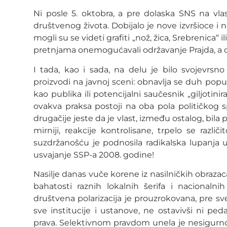
Ni posle 5. oktobra, a pre dolaska SNS na vlast
društvenog života. Dobijalo je nove izvršioce i 
mogli su se videti grafiti „nož, žica, Srebrenica“ i
pretnjama onemogućavali održavanje Prajda, a 
I tada, kao i sada, na delu je bilo svojevrsn
proizvodi na javnoj sceni: obnavlja se duh popu
kao publika ili potencijalni saučesnik „giljotin
ovakva praksa postoji na oba pola političkog spe
drugačije jeste da je vlast, između ostalog, bila
mirniji, reakcije kontrolisane, trpelo se razli
suzdržanošću je podnosila radikalska lupanja
usvajanje SSP-a 2008. godine!
Nasilje danas vuče korene iz nasilničkih obrazaca ko
bahatosti raznih lokalnih šerifa i nacionaln
društvena polarizacija je prouzrokovana, pre sve
sve institucije i ustanove, ne ostavivši ni ped
prava. Selektivnom pravdom unela je nesigurn