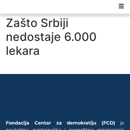
Zašto Srbiji
nedostaje 6.000
lekara
Fondacija Centar za demokratiju (FCD)
je
nevladina, nestranačka i neprofitna organizacija