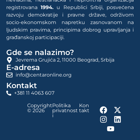
registrovana
1994.
u Republici Srbiji, posvećena
razvoju demokratije i pravne države, održivom
socio-ekonomskom napretku zasnovanom na
ljudskim pravima, principima dobrog upravljanja i
građanskoj participaciji.
Gde se nalazimo?
Jevrema Grujića 2, 11000 Beograd, Srbija
E-adresa
info@centaronline.org
Kontakt
+381 11 4063 607
Copyright
Politika
Kon
© 2026
privatnost
takt
i