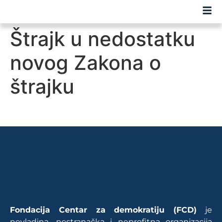
Štrajk u nedostatku
novog Zakona o
štrajku
Fondacija Centar za demokratiju (FCD)
je
nevladina, nestranačka i neprofitna organizacija