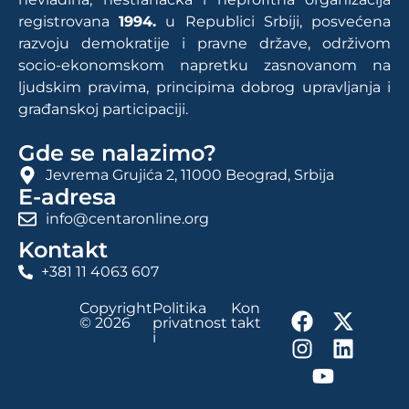
registrovana
1994.
u Republici Srbiji, posvećena
razvoju demokratije i pravne države, održivom
socio-ekonomskom napretku zasnovanom na
ljudskim pravima, principima dobrog upravljanja i
građanskoj participaciji.
Gde se nalazimo?
Jevrema Grujića 2, 11000 Beograd, Srbija
E-adresa
info@centaronline.org
Kontakt
+381 11 4063 607
Copyright
Politika
Kon
© 2026
privatnost
takt
i