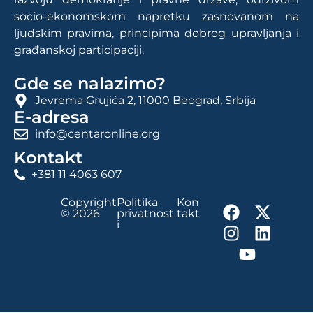
socio-ekonomskom napretku zasnovanom na
ljudskim pravima, principima dobrog upravljanja i
građanskoj participaciji.
Gde se nalazimo?
Jevrema Grujića 2, 11000 Beograd, Srbija
E-adresa
info@centaronline.org
Kontakt
+381 11 4063 607
Copyright
Politika
Kon
© 2026
privatnost
takt
i