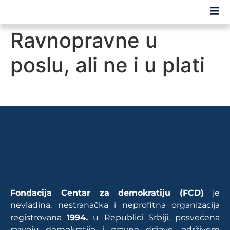
Ravnopravne u
poslu, ali ne i u plati
Fondacija Centar za demokratiju (FCD)
je
nevladina, nestranačka i neprofitna organizacija
registrovana
1994.
u Republici Srbiji, posvećena
razvoju demokratije i pravne države, održivom