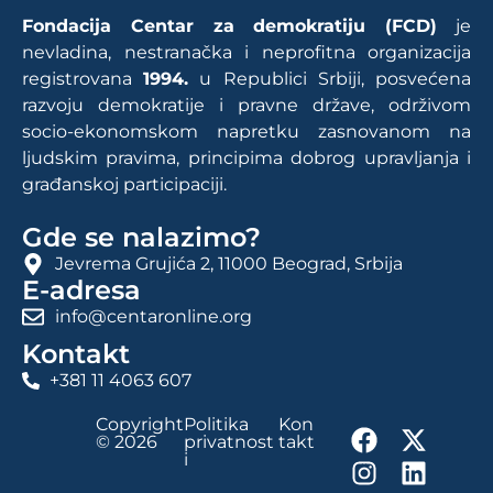
Fondacija Centar za demokratiju (FCD)
je
nevladina, nestranačka i neprofitna organizacija
registrovana
1994.
u Republici Srbiji, posvećena
razvoju demokratije i pravne države, održivom
socio-ekonomskom napretku zasnovanom na
ljudskim pravima, principima dobrog upravljanja i
građanskoj participaciji.
Gde se nalazimo?
Jevrema Grujića 2, 11000 Beograd, Srbija
E-adresa
info@centaronline.org
Kontakt
+381 11 4063 607
Copyright
Politika
Kon
© 2026
privatnost
takt
i