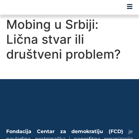
Mobing u Srbiji:
Lična stvar ili
društveni problem?
Fondacija Centar za demokratiju (FCD)
je
nevladina, nestranačka i neprofitna organizacija