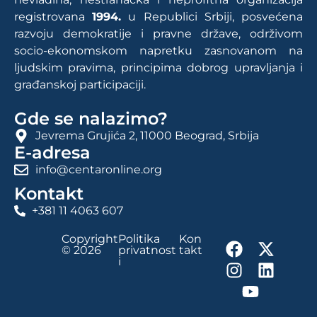
registrovana
1994.
u Republici Srbiji, posvećena
razvoju demokratije i pravne države, održivom
socio-ekonomskom napretku zasnovanom na
ljudskim pravima, principima dobrog upravljanja i
građanskoj participaciji.
Gde se nalazimo?
Jevrema Grujića 2, 11000 Beograd, Srbija
E-adresa
info@centaronline.org
Kontakt
+381 11 4063 607
Copyright
Politika
Kon
© 2026
privatnost
takt
i