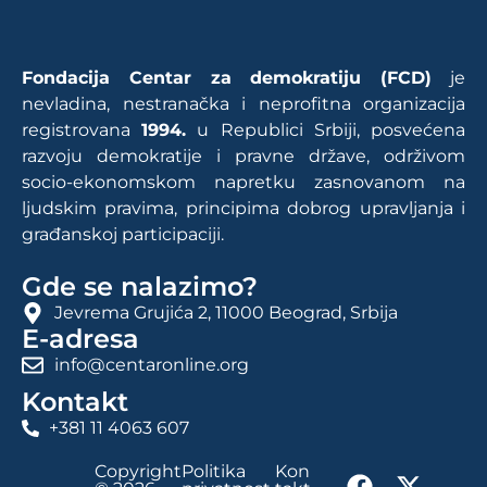
Fondacija Centar za demokratiju (FCD)
je
nevladina, nestranačka i neprofitna organizacija
registrovana
1994.
u Republici Srbiji, posvećena
razvoju demokratije i pravne države, održivom
socio-ekonomskom napretku zasnovanom na
ljudskim pravima, principima dobrog upravljanja i
građanskoj participaciji.
Gde se nalazimo?
Jevrema Grujića 2, 11000 Beograd, Srbija
E-adresa
info@centaronline.org
Kontakt
+381 11 4063 607
Copyright
Politika
Kon