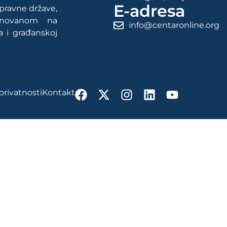
E-adresa
 pravne države,
snovanom na
info@centaronline.org
a i građanskoj
 privatnosti
Kontakt