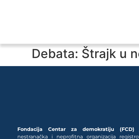
Debata: Štrajk u 
Fondacija Centar za demokratiju (FCD)
j
nestranačka i neprofitna organizacija regist