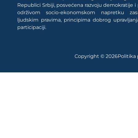
Republici Srbiji, posvećena razvoju demokratije i
održivom socio-ekonomskom napretku za
ljudskim pravima, principima dobrog upravljanj
participaciji.
Copyright © 2026
Politika