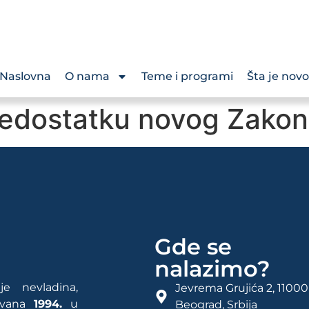
Naslovna
O nama
Teme i programi
Šta je novo
nedostatku novog Zakona
Gde se
nalazimo?
e nevladina,
Jevrema Grujića 2, 11000
rovana
1994.
u
Beograd, Srbija