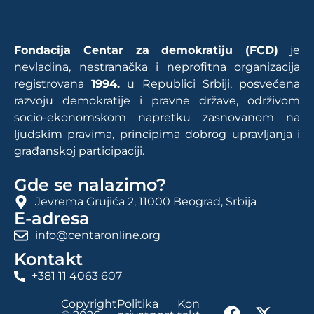
Fondacija Centar za demokratiju (FCD)
je
nevladina, nestranačka i neprofitna organizacija
registrovana
1994.
u Republici Srbiji, posvećena
razvoju demokratije i pravne države, održivom
socio-ekonomskom napretku zasnovanom na
ljudskim pravima, principima dobrog upravljanja i
građanskoj participaciji.
Gde se nalazimo?
Jevrema Grujića 2, 11000 Beograd, Srbija
E-adresa
info@centaronline.org
Kontakt
+381 11 4063 607
Copyright
Politika
Kon