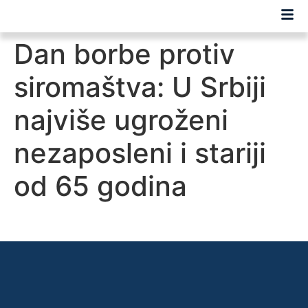
Dan borbe protiv
siromaštva: U Srbiji
najviše ugroženi
nezaposleni i stariji
od 65 godina