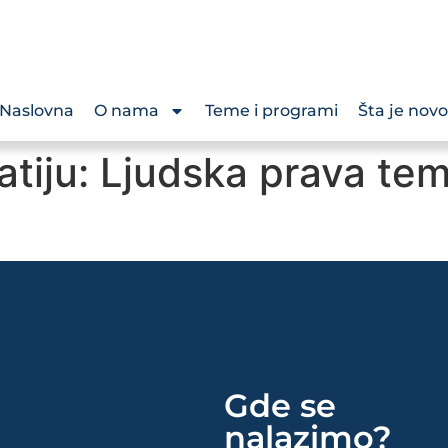
Naslovna
O nama
Teme i programi
Šta je novo
tiju: Ljudska prava te
Gde se
nalazimo?