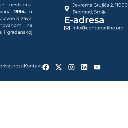
e nevladina,
Jevrema Grujića 2, 11000
rovana
1994.
u
Beograd, Srbija
E-adresa
 pravne države,
snovanom na
info@centaronline.org
a i građanskoj
 privatnosti
Kontakt