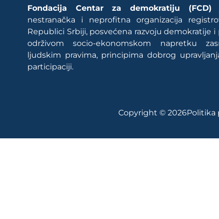
Fondacija Centar za demokratiju (FCD)
j
nestranačka i neprofitna organizacija regist
Republici Srbiji, posvećena razvoju demokratije i
održivom socio-ekonomskom napretku za
ljudskim pravima, principima dobrog upravljanj
participaciji.
Copyright © 2026
Politika