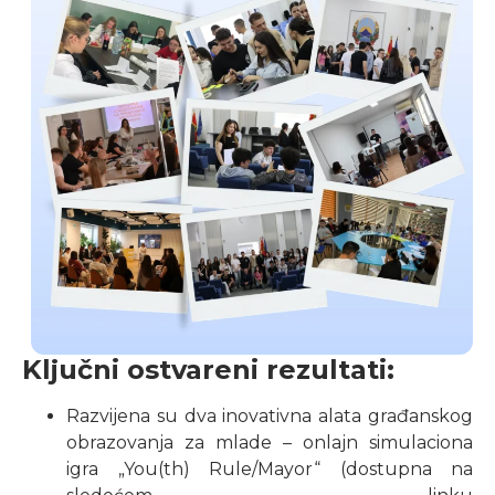
Ključni ostvareni rezultati:
Razvijena su dva inovativna alata građanskog
obrazovanja za mlade – onlajn simulaciona
igra „You(th) Rule/Mayor“ (dostupna na