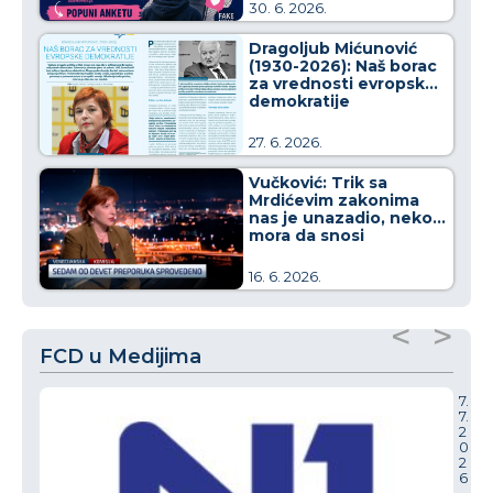
30. 6. 2026.
Dragoljub Mićunović
(1930-2026): Naš borac
za vrednosti evropske
demokratije
27. 6. 2026.
Vučković: Trik sa
Mrdićevim zakonima
nas je unazadio, neko
mora da snosi
odgovornost za to
16. 6. 2026.
<
>
FCD u Medijima
7.
7.
2
0
2
6