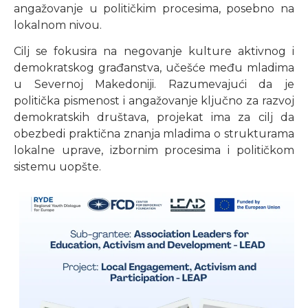
angažovanje u političkim procesima, posebno na
lokalnom nivou.
Cilj se fokusira na negovanje kulture aktivnog i
demokratskog građanstva, učešće među mladima
u Severnoj Makedoniji. Razumevajući da je
politička pismenost i angažovanje ključno za razvoj
demokratskih društava, projekat ima za cilj da
obezbedi praktična znanja mladima o strukturama
lokalne uprave, izbornim procesima i političkom
sistemu uopšte.