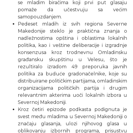
se mladim biračima koji prvi put glasaju
pomaže da učestvuju sa većim
samopouzdanjem.
Pedeset mladih iz svih regiona Severne
Makedonije steklo je praktična znanja o
nadležnostima opština i oblastima lokalnih
politika, kao i veštine deliberacije i izgradnje
konsenzusa kroz trodnevnu Omladinsku
građansku skupštinu u Velesu, što je
rezultiralo izradom 49 preporuka javnih
politika za buduće gradonačelnike, koje su
distribuirane političkim partijama, omladinskim
organizacijama političkih partija i drugim
relevantnim akterima uoči lokalnih izbora u
Severnoj Makedoniji.
Kroz četiri epizode podkasta podignuta je
svest među mladima u Severnoj Makedoniji o
značaju glasanja, ulozi njihovog glasa u
oblikovanju izbornih programa, prisustvu