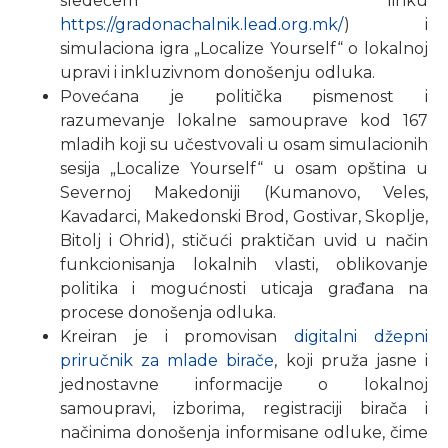
sledećem linku
https://gradonachalnik.lead.org.mk/
) i
simulaciona igra „Localize Yourself“ o lokalnoj
upravi i inkluzivnom donošenju odluka.
Povećana je politička pismenost i
razumevanje lokalne samouprave kod 167
mladih koji su učestvovali u osam simulacionih
sesija „Localize Yourself“ u osam opština u
Severnoj Makedoniji (Kumanovo, Veles,
Kavadarci, Makedonski Brod, Gostivar, Skoplje,
Bitolj i Ohrid), stičući praktičan uvid u način
funkcionisanja lokalnih vlasti, oblikovanje
politika i mogućnosti uticaja građana na
procese donošenja odluka.
Kreiran je i promovisan
digitalni džepni
priručnik za mlade birače
, koji pruža jasne i
jednostavne informacije o lokalnoj
samoupravi, izborima, registraciji birača i
načinima donošenja informisane odluke, čime