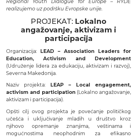
Regional Youth Dialogue for Europe – RYDE
realizujemo uz podršku Evropske unije.
PROJEKAT:
Lokalno
angažovanje, aktivizam i
participacija
Organizacija:
LEAD
– Association Leaders for
Education, Activism and Development
(Udruženje lidera za edukaciju, aktivizam i razvoj),
Severna Makedonija.
Naziv projekta:
LEAP – Local engagement,
activism and participation
(Lokalno angažovanje,
aktivizam i participacija).
Opšti cilj ovog projekta je povećanje političkog
učešća i uključivanje mladih u društvo kroz
njihovo opremanje znanjima, veštinama i
mogućnostima neophodnim za efikasno