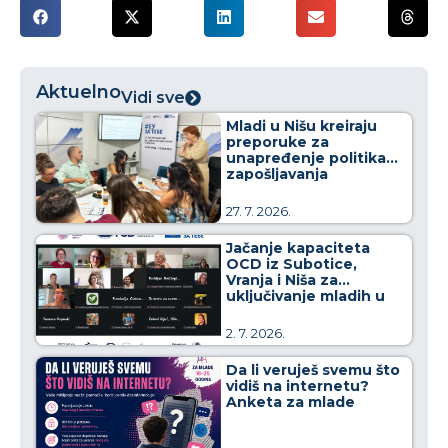
Aktuelno
Vidi sve
Mladi u Nišu kreiraju
preporuke za
unapređenje politika
zapošljavanja
27. 7. 2026.
Jačanje kapaciteta
OCD iz Subotice,
Vranja i Niša za
uključivanje mladih u
kreiranje javnih politika
2. 7. 2026.
Da li veruješ svemu što
vidiš na internetu?
Anketa za mlade