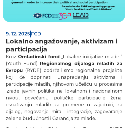
9. 12. 2025
FCD
Lokalno angažovanje, aktivizam i
participacija
Kroz
Omladinski fond
„Lokalne inicijative mladih“
(Youth Fund)
Regionalnog dijaloga mladih za
Evropu
(RYDE) podržali smo regionalne projekte
koji će doprineti unapređenju aktivizma i
participacije mladih, njihovom učešću u procesima
izrade javnih politika na lokalnom i nacionalnom
nivou, povećanju političke participacije žena,
osnaživanju mladih za promene u zajednici, za
dijalog, negovanje mira i integracije, zagovaranje
zelene budućnosti i Garancija za mlade.