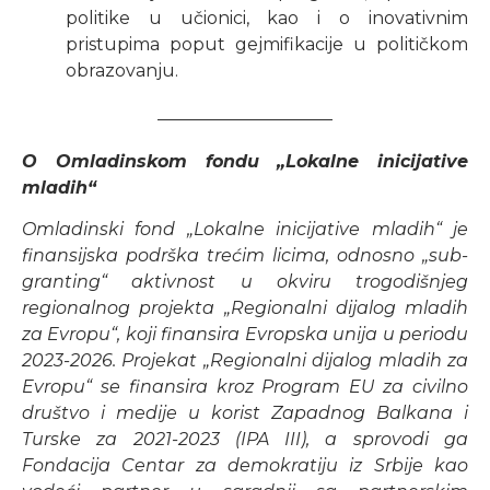
politike u učionici, kao i o inovativnim
pristupima poput gejmifikacije u političkom
obrazovanju.
——————————
O Omladinskom fondu „Lokalne inicijative
mladih“
Omladinski fond „Lokalne inicijative mladih“ je
finansijska podrška trećim licima, odnosno „sub-
granting“ aktivnost u okviru trogodišnjeg
regionalnog projekta „Regionalni dijalog mladih
za Evropu“, koji finansira Evropska unija u periodu
2023-2026. Projekat „Regionalni dijalog mladih za
Evropu“ se finansira kroz Program EU za civilno
društvo i medije u korist Zapadnog Balkana i
Turske za 2021-2023 (IPA III), a sprovodi ga
Fondacija Centar za demokratiju iz Srbije kao