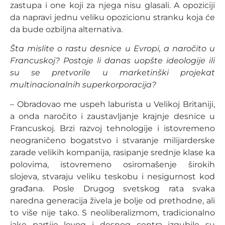
zastupa i one koji za njega nisu glasali. A opoziciji
da napravi jednu veliku opozicionu stranku koja će
da bude ozbiljna alternativa.
Šta mislite o rastu desnice u Evropi, a naročito u
Francuskoj? Postoje li danas uopšte ideologije ili
su se pretvorile u marketinški projekat
multinacionalnih superkorporacija?
– Obradovao me uspeh laburista u Velikoj Britaniji,
a onda naročito i zaustavljanje krajnje desnice u
Francuskoj. Brzi razvoj tehnologije i istovremeno
neograničeno bogatstvo i stvaranje milijarderske
zarade velikih kompanija, rasipanje srednje klase ka
polovima, istovremeno osiromašenje širokih
slojeva, stvaraju veliku teskobu i nesigurnost kod
građana. Posle Drugog svetskog rata svaka
naredna generacija živela je bolje od prethodne, ali
to više nije tako. S neoliberalizmom, tradicionalno
jake partije levog i desnog centra izgubile su