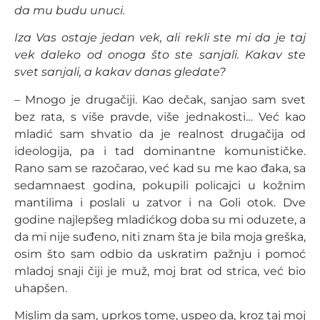
da mu budu unuci.
Iza Vas ostaje jedan vek, ali rekli ste mi da je taj
vek daleko od onoga što ste sanjali. Kakav ste
svet sanjali, a kakav danas gledate?
– Mnogo je drugačiji. Kao dečak, sanjao sam svet
bez rata, s više pravde, više jednakosti… Već kao
mladić sam shvatio da je realnost drugačija od
ideologija, pa i tad dominantne komunističke.
Rano sam se razočarao, već kad su me kao đaka, sa
sedamnaest godina, pokupili policajci u kožnim
mantilima i poslali u zatvor i na Goli otok. Dve
godine najlepšeg mladićkog doba su mi oduzete, a
da mi nije suđeno, niti znam šta je bila moja greška,
osim što sam odbio da uskratim pažnju i pomoć
mladoj snaji čiji je muž, moj brat od strica, već bio
uhapšen.
Mislim da sam, uprkos tome, uspeo da, kroz taj moj