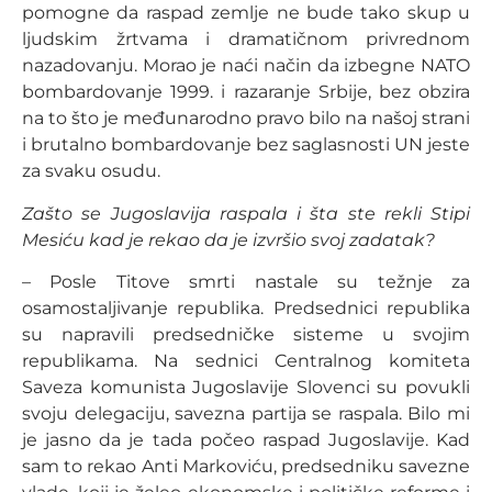
pomogne da raspad zemlje ne bude tako skup u
ljudskim žrtvama i dramatičnom privrednom
nazadovanju. Morao je naći način da izbegne NATO
bombardovanje 1999. i razaranje Srbije, bez obzira
na to što je međunarodno pravo bilo na našoj strani
i brutalno bombardovanje bez saglasnosti UN jeste
za svaku osudu.
Zašto se Jugoslavija raspala i šta ste rekli Stipi
Mesiću kad je rekao da je izvršio svoj zadatak?
– Posle Titove smrti nastale su težnje za
osamostaljivanje republika. Predsednici republika
su napravili predsedničke sisteme u svojim
republikama. Na sednici Centralnog komiteta
Saveza komunista Jugoslavije Slovenci su povukli
svoju delegaciju, savezna partija se raspala. Bilo mi
je jasno da je tada počeo raspad Jugoslavije. Kad
sam to rekao Anti Markoviću, predsedniku savezne