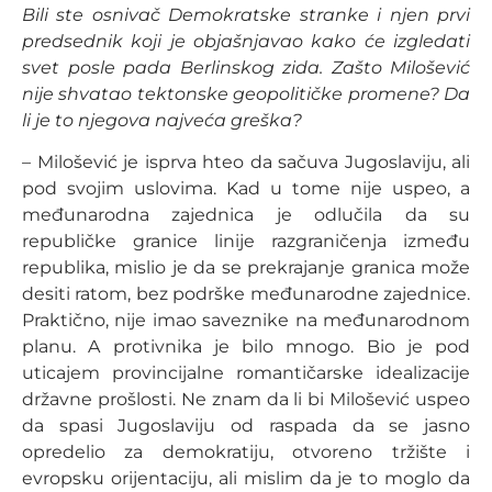
Bili ste osnivač Demokratske stranke i njen prvi
predsednik koji je objašnjavao kako će izgledati
svet posle pada Berlinskog zida. Zašto Milošević
nije shvatao tektonske geopolitičke promene? Da
li je to njegova najveća greška?
– Milošević je isprva hteo da sačuva Jugoslaviju, ali
pod svojim uslovima. Kad u tome nije uspeo, a
međunarodna zajednica je odlučila da su
republičke granice linije razgraničenja između
republika, mislio je da se prekrajanje granica može
desiti ratom, bez podrške međunarodne zajednice.
Praktično, nije imao saveznike na međunarodnom
planu. A protivnika je bilo mnogo. Bio je pod
uticajem provincijalne romantičarske idealizacije
državne prošlosti. Ne znam da li bi Milošević uspeo
da spasi Jugoslaviju od raspada da se jasno
opredelio za demokratiju, otvoreno tržište i
evropsku orijentaciju, ali mislim da je to moglo da