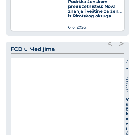
Podrška ženskom
preduzetništvu: Nova
znanja i veštine za žene
iz Pirotskog okruga
6. 6. 2026.
<
>
FCD u Medijima
7
.
7
.
2
0
2
6
.
V
u
č
k
o
v
i
ć