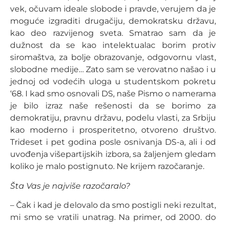
vek, očuvam ideale slobode i pravde, verujem da je
moguće izgraditi drugačiju, demokratsku državu,
kao deo razvijenog sveta. Smatrao sam da je
dužnost da se kao intelektualac borim protiv
siromaštva, za bolje obrazovanje, odgovornu vlast,
slobodne medije… Zato sam se verovatno našao i u
jednoj od vodećih uloga u studentskom pokretu
‘68. I kad smo osnovali DS, naše Pismo o namerama
je bilo izraz naše rešenosti da se borimo za
demokratiju, pravnu državu, podelu vlasti, za Srbiju
kao moderno i prosperitetno, otvoreno društvo.
Trideset i pet godina posle osnivanja DS-a, ali i od
uvođenja višepartijskih izbora, sa žaljenjem gledam
koliko je malo postignuto. Ne krijem razočaranje.
Šta Vas je najviše razočaralo?
– Čak i kad je delovalo da smo postigli neki rezultat,
mi smo se vratili unatrag. Na primer, od 2000. do