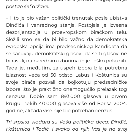
postao šef države.
– I to je bio važan politički trenutak posle ubistva
Đinđića i vanrednog stanja. Postojala je izvesna
dezorijentacija u proevropskom biračkom telu.
Složili smo se da bi bilo važno da demokratska
evropska opcija ima predsedničkog kandidata da
se sačuvaju demokratski glasovi, da se ti glasovi ne
bi rasuli, na narednim izborima ih je teško pokupiti.
Tada je, međutim, za uspeh izbora bila potrebna
izlaznost veća od 50 odsto. Labus i Koštunica su
svoje birače pozvali da bojkotuju predsedničke
izbore, što je praktično onemogućilo prelazak tog
cenzusa. Dobio sam 893.000 glasova u prvom
krugu, nekih 40.000 glasova više od Borisa 2004.
godine, ali tada više nije bio potreban cenzus.
Tri srpska vladara su Vaša politička deca: Đinđić,
Koštunica i Tadić. I svako od njih Vas je na svoj