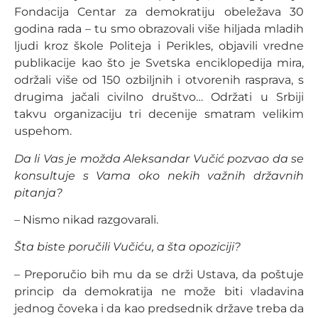
Fondacija Centar za demokratiju obeležava 30
godina rada – tu smo obrazovali više hiljada mladih
ljudi kroz škole Politeja i Perikles, objavili vredne
publikacije kao što je Svetska enciklopedija mira,
održali više od 150 ozbiljnih i otvorenih rasprava, s
drugima jačali civilno društvo… Održati u Srbiji
takvu organizaciju tri decenije smatram velikim
uspehom.
Da li Vas je možda Aleksandar Vučić pozvao da se
konsultuje s Vama oko nekih važnih državnih
pitanja?
– Nismo nikad razgovarali.
Šta biste poručili Vučiću, a šta opoziciji?
– Preporučio bih mu da se drži Ustava, da poštuje
princip da demokratija ne može biti vladavina
jednog čoveka i da kao predsednik države treba da