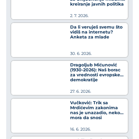
kreiranje javnih politika
2. 7. 2026.
Da li veruješ svemu što
vidiš na internetu?
Anketa za mlade
30. 6. 2026.
Dragoljub Mićunović
(1930-2026): Naš borac
za vrednosti evropske
demokratije
27. 6. 2026.
Vučković: Trik sa
Mrdićevim zakonima
nas je unazadio, neko
mora da snosi
odgovornost za to
16. 6. 2026.