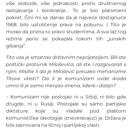
više slobode, više jednakosti, protiv društvenog
raslojavanja i birokratije… To je bio planetarni
pokret. Čini mi se danas da je najveće dostignuće
1968. bilo ustoličenje prava na pobunu. I Tito je
morao da prizna to pravo studentima. A sva laž tog
režima jasno se pokazala tokom tih „junskih
gibanja”.
Tito vas je smatrao državnim neprijateljem. Bili ste
politički protivnik Miloševića, ali ste i razgovarali s
njim. Mislite li da je Milošević preuzeo mehanizme
Titove vlasti? Da li je komunizam ovde ikada
umro ili je samo menjao imena, lidere i dizajn?
– Komunizam nije postojao ni u Srbiji, ni bilo gde
drugde, ni u Rusiji. Postojale su samo partijske
diktature koje su vladale pod plaštom
komunističke ideologije izneveravajući je. Država je
bila zasnovana na ličnoj i partijskoj vlasti.