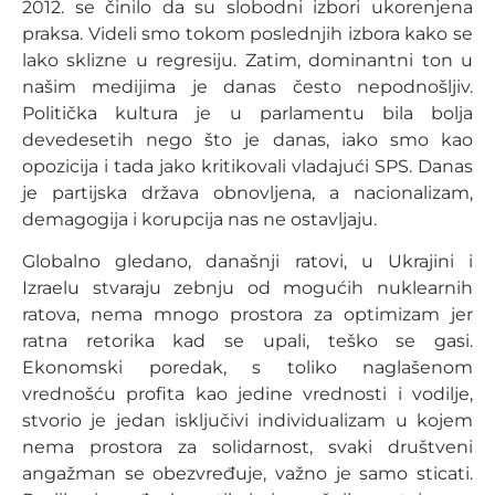
2012. se činilo da su slobodni izbori ukorenjena
praksa. Videli smo tokom poslednjih izbora kako se
lako sklizne u regresiju. Zatim, dominantni ton u
našim medijima je danas često nepodnošljiv.
Politička kultura je u parlamentu bila bolja
devedesetih nego što je danas, iako smo kao
opozicija i tada jako kritikovali vladajući SPS. Danas
je partijska država obnovljena, a nacionalizam,
demagogija i korupcija nas ne ostavljaju.
Globalno gledano, današnji ratovi, u Ukrajini i
Izraelu stvaraju zebnju od mogućih nuklearnih
ratova, nema mnogo prostora za optimizam jer
ratna retorika kad se upali, teško se gasi.
Ekonomski poredak, s toliko naglašenom
vrednošću profita kao jedine vrednosti i vodilje,
stvorio je jedan isključivi individualizam u kojem
nema prostora za solidarnost, svaki društveni
angažman se obezvređuje, važno je samo sticati.