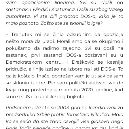
svim opozicionim liderima. Svi su došli na
sastanak. I Đinđić i Kostunica. Došli su zbog Vašeg
autoriteta. Vi ste bili praotac DOS-a, iako je to
malo poznato. Zašto ste se sklonili iz igre?
– Trenutak mi se činio odsudnim, da opozicija
nešto mora da uradi. Morali smo da se okupimo i
pokušamo da radimo zajedno. Svi su došli na
sastanak, prvi sastanci DOS-a održavani su u
Demokratskom centru. I Drašković se kasnije
pridružio, ali nije izašao na izbore na listi DOS-a. To
ga je koštalo. Inače, pogrešan vam je utisak da sam
se sklonio iz igre. Bio sam politički aktivan sve do
kraja mog poslednjeg mandata 2020. godine, kad
smo se DS i ja udaljili zbog bojkota.
Podsećam i da ste se 2003. godine kandidovali za
predsednika Srbije protiv Tomislava Nikolića. Malo
ko se seća da ste tada osvojili više glasova nego
Boris Tadić sledeće godine u prvom krugu, kad je