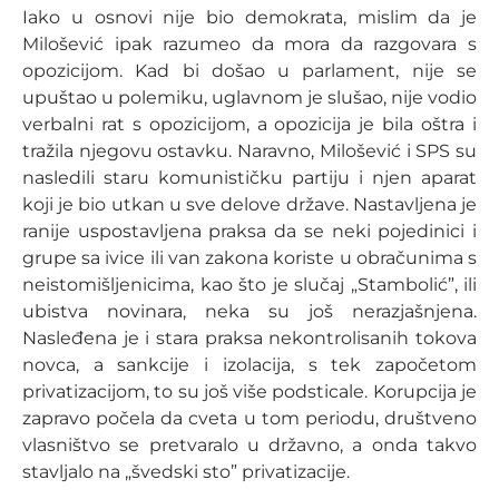
Iako u osnovi nije bio demokrata, mislim da je
Milošević ipak razumeo da mora da razgovara s
opozicijom. Kad bi došao u parlament, nije se
upuštao u polemiku, uglavnom je slušao, nije vodio
verbalni rat s opozicijom, a opozicija je bila oštra i
tražila njegovu ostavku. Naravno, Milošević i SPS su
nasledili staru komunističku partiju i njen aparat
koji je bio utkan u sve delove države. Nastavljena je
ranije uspostavljena praksa da se neki pojedinici i
grupe sa ivice ili van zakona koriste u obračunima s
neistomišljenicima, kao što je slučaj „Stambolić”, ili
ubistva novinara, neka su još nerazjašnjena.
Nasleđena je i stara praksa nekontrolisanih tokova
novca, a sankcije i izolacija, s tek započetom
privatizacijom, to su još više podsticale. Korupcija je
zapravo počela da cveta u tom periodu, društveno
vlasništvo se pretvaralo u državno, a onda takvo
stavljalo na „švedski sto” privatizacije.