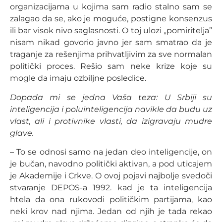
organizacijama u kojima sam radio stalno sam se
zalagao da se, ako je moguće, postigne konsenzus
ili bar visok nivo saglasnosti. O toj ulozi „pomiritelja”
nisam nikad govorio javno jer sam smatrao da je
traganje za rešenjima prihvatljivim za sve normalan
politički proces. Rešio sam neke krize koje su
mogle da imaju ozbiljne posledice.
Dopada mi se jedna Vaša teza: U Srbiji su
inteligencija i poluinteligencija navikle da budu uz
vlast, ali i protivnike vlasti, da izigravaju mudre
glave.
– To se odnosi samo na jedan deo inteligencije, on
je bučan, navodno politički aktivan, a pod uticajem
je Akademije i Crkve. O ovoj pojavi najbolje svedoči
stvaranje DEPOS-a 1992. kad je ta inteligencija
htela da ona rukovodi političkim partijama, kao
neki krov nad njima. Jedan od njih je tada rekao