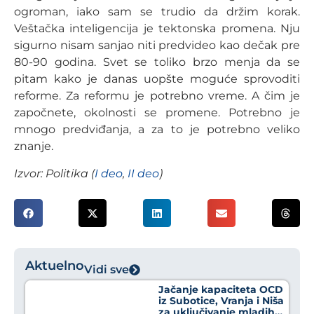
ogroman, iako sam se trudio da držim korak.
Veštačka inteligencija je tektonska promena. Nju
sigurno nisam sanjao niti predvideo kao dečak pre
80-90 godina. Svet se toliko brzo menja da se
pitam kako je danas uopšte moguće sprovoditi
reforme. Za reformu je potrebno vreme. A čim je
započnete, okolnosti se promene. Potrebno je
mnogo predviđanja, a za to je potrebno veliko
znanje.
Izvor: Politika (
I deo
,
II deo
)
Aktuelno
Vidi sve
Jačanje kapaciteta OCD
iz Subotice, Vranja i Niša
za uključivanje mladih u