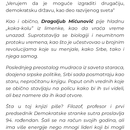
„Verujem da je moguće izgraditi drugačiju,
demokratsku državu, kao deo razvijenog sveta“
Kao i obično,
Dragoljub Mićunović
pije hladnu
„koka-kolu” iz limenke, kao da vraća vreme
unazad. Suprotstavlja se biologiji i neumitnom
protoku vremena, kao što je učestvovao u brojnim
revolucijama koje su menjale, kako Srbe, tako i
njega samog.
Poslednjeg preostalog mudraca iz saveta staraca,
doajena srpske politike, Srbi sada posmatraju kao
staru, nepročitanu knjigu. Poput onih vrednih koje
se obično stavljaju na policu kako bi ih svi videli,
ali bez namere da ih ikad otvore.
Šta u toj knjizi piše? Filozof, profesor i prvi
predsednik Demokratske stranke sutra proslavlja
94. rođendan. Šali se na račun svojih godina, ali
ima više energije nego mnogi lideri koji bi mogli