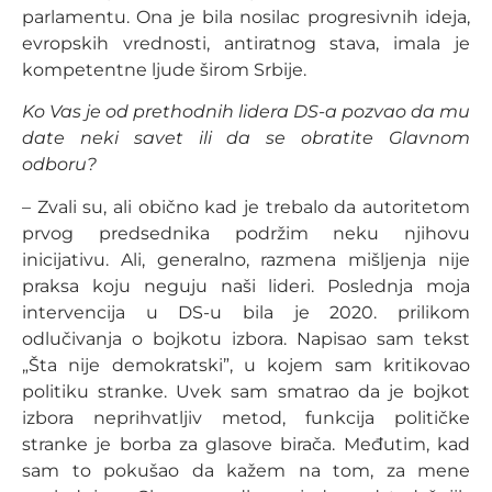
parlamentu. Ona je bila nosilac progresivnih ideja,
evropskih vrednosti, antiratnog stava, imala je
kompetentne ljude širom Srbije.
Ko Vas je od prethodnih lidera DS-a pozvao da mu
date neki savet ili da se obratite Glavnom
odboru?
– Zvali su, ali obično kad je trebalo da autoritetom
prvog predsednika podržim neku njihovu
inicijativu. Ali, generalno, razmena mišljenja nije
praksa koju neguju naši lideri. Poslednja moja
intervencija u DS-u bila je 2020. prilikom
odlučivanja o bojkotu izbora. Napisao sam tekst
„Šta nije demokratski”, u kojem sam kritikovao
politiku stranke. Uvek sam smatrao da je bojkot
izbora neprihvatljiv metod, funkcija političke
stranke je borba za glasove birača. Međutim, kad
sam to pokušao da kažem na tom, za mene