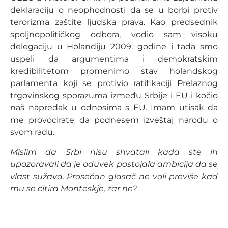
deklaraciju o neophodnosti da se u borbi protiv
terorizma zaštite ljudska prava. Kao predsednik
spoljnopolitičkog odbora, vodio sam visoku
delegaciju u Holandiju 2009. godine i tada smo
uspeli da argumentima i demokratskim
kredibilitetom promenimo stav holandskog
parlamenta koji se protivio ratifikaciji Prelaznog
trgovinskog sporazuma između Srbije i EU i kočio
naš napredak u odnosima s EU. Imam utisak da
me provocirate da podnesem izveštaj narodu o
svom radu.
Mislim da Srbi nisu shvatali kada ste ih
upozoravali da je oduvek postojala ambicija da se
vlast sužava. Prosečan glasač ne voli previše kad
mu se citira Monteskje, zar ne?