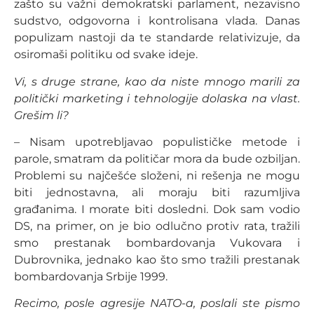
zašto su važni demokratski parlament, nezavisno
sudstvo, odgovorna i kontrolisana vlada. Danas
populizam nastoji da te standarde relativizuje, da
osiromaši politiku od svake ideje.
Vi, s druge strane, kao da niste mnogo marili za
politički marketing i tehnologije dolaska na vlast.
Grešim li?
– Nisam upotrebljavao populističke metode i
parole, smatram da političar mora da bude ozbiljan.
Problemi su najčešće složeni, ni rešenja ne mogu
biti jednostavna, ali moraju biti razumljiva
građanima. I morate biti dosledni. Dok sam vodio
DS, na primer, on je bio odlučno protiv rata, tražili
smo prestanak bombardovanja Vukovara i
Dubrovnika, jednako kao što smo tražili prestanak
bombardovanja Srbije 1999.
Recimo, posle agresije NATO-a, poslali ste pismo