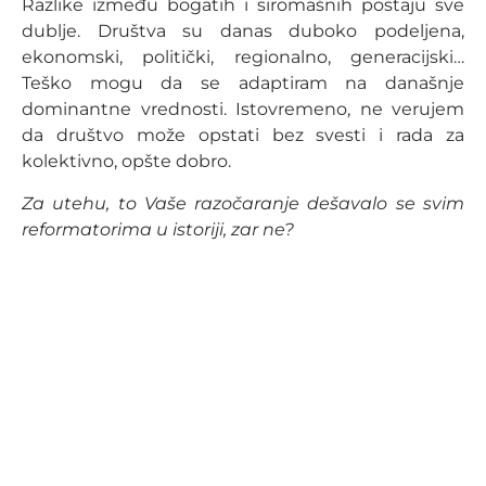
Razlike između bogatih i siromašnih postaju sve
dublje. Društva su danas duboko podeljena,
ekonomski, politički, regionalno, generacijski…
Teško mogu da se adaptiram na današnje
dominantne vrednosti. Istovremeno, ne verujem
da društvo može opstati bez svesti i rada za
kolektivno, opšte dobro.
Za utehu, to Vaše razočaranje dešavalo se svim
reformatorima u istoriji, zar ne?