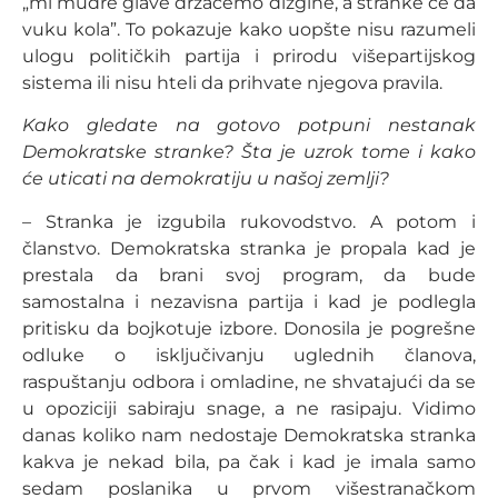
„mi mudre glave držaćemo dizgine, a stranke će da
vuku kola”. To pokazuje kako uopšte nisu razumeli
ulogu političkih partija i prirodu višepartijskog
sistema ili nisu hteli da prihvate njegova pravila.
Kako gledate na gotovo potpuni nestanak
Demokratske stranke? Šta je uzrok tome i kako
će uticati na demokratiju u našoj zemlji?
– Stranka je izgubila rukovodstvo. A potom i
članstvo. Demokratska stranka je propala kad je
prestala da brani svoj program, da bude
samostalna i nezavisna partija i kad je podlegla
pritisku da bojkotuje izbore. Donosila je pogrešne
odluke o isključivanju uglednih članova,
raspuštanju odbora i omladine, ne shvatajući da se
u opoziciji sabiraju snage, a ne rasipaju. Vidimo
danas koliko nam nedostaje Demokratska stranka
kakva je nekad bila, pa čak i kad je imala samo
sedam poslanika u prvom višestranačkom