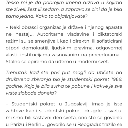
Teško mi je da pobrojim imena država u kojima
ste živeli, šest ili sedam, a zapravo se čini da je bila
samo jedna. Kako to objašnjavate?
– Neki obrasci organizacije države i njenog aparata
ne nestaju. Autoritarne vladavine i diktatorski
režimi su se smenjivali, kao i direktni ili sofisticirani
otpori demokratiji, ljudskim pravima, odgovornoj
vlasti, institucijama zasnovanim na procedurama…
Stalno se opiremo da uđemo u moderni svet.
Trenutak kad ste prvi put mogli da utičete na
društvena zbivanja bio je studentski pokret 1968.
godine. Koja je bila svrha te pobune i kakve je sve
vrste slobode donela?
– Studentski pokret u Jugoslaviji imao je iste
zahteve kao i studentski pokreti drugde u svetu,
mi smo bili sastavni deo sveta, ono što se govorilo
u Parizu i Berlinu, govorilo se u Beogradu: tražilo se