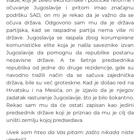
vlade, koji je želeo ekonomske i političke reforme i
očuvanje Jugoslavije i pritom imao značajnu
podršku SAD, on mi je rekao da je važno da se
očuva država. Odgovorio sam mu da je država
partijska, kad se raspadne partija nema više ni
države. Jugoslavija se raspala zbog korumpirane
komunističke elite koja je našla saveznike izvan
Jugoslavije da pomognu da republike postanu
nezavisne države. A te šetnje predsednika
republika od jedne do druge rezidencije, gde su
navodno tražili način da se sačuva zajednička
država, bile su već groteskne. Kad je došao red na
Hrvatsku i na Mesića, on je izjavio da je njegov
zadatak rasturanje Jugoslavije, što je bilo šokantno.
Rekao sam mu da će ostati zapisan kao jedini
predsednik države koji je priznao da mu je cilj da
uništi zemlju kojoj predsedava.
Uvek sam hteo da Vas pitam: zašto nikada niste
vladali?