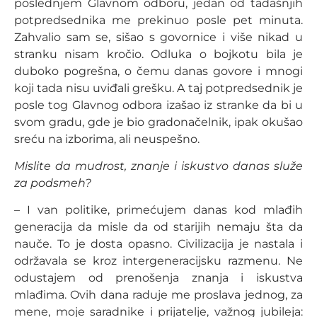
poslednjem Glavnom odboru, jedan od tadašnjih
potpredsednika me prekinuo posle pet minuta.
Zahvalio sam se, sišao s govornice i više nikad u
stranku nisam kročio. Odluka o bojkotu bila je
duboko pogrešna, o čemu danas govore i mnogi
koji tada nisu uviđali grešku. A taj potpredsednik je
posle tog Glavnog odbora izašao iz stranke da bi u
svom gradu, gde je bio gradonačelnik, ipak okušao
sreću na izborima, ali neuspešno.
Mislite da mudrost, znanje i iskustvo danas služe
za podsmeh?
– I van politike, primećujem danas kod mlađih
generacija da misle da od starijih nemaju šta da
nauče. To je dosta opasno. Civilizacija je nastala i
održavala se kroz intergeneracijsku razmenu. Ne
odustajem od prenošenja znanja i iskustva
mlađima. Ovih dana raduje me proslava jednog, za
mene, moje saradnike i prijatelje, važnog jubileja: