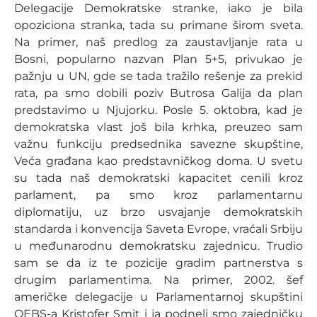
Delegacije Demokratske stranke, iako je bila
opoziciona stranka, tada su primane širom sveta.
Na primer, naš predlog za zaustavljanje rata u
Bosni, popularno nazvan Plan 5+5, privukao je
pažnju u UN, gde se tada tražilo rešenje za prekid
rata, pa smo dobili poziv Butrosa Galija da plan
predstavimo u Njujorku. Posle 5. oktobra, kad je
demokratska vlast još bila krhka, preuzeo sam
važnu funkciju predsednika savezne skupštine,
Veća građana kao predstavničkog doma. U svetu
su tada naš demokratski kapacitet cenili kroz
parlament, pa smo kroz parlamentarnu
diplomatiju, uz brzo usvajanje demokratskih
standarda i konvencija Saveta Evrope, vraćali Srbiju
u međunarodnu demokratsku zajednicu. Trudio
sam se da iz te pozicije gradim partnerstva s
drugim parlamentima. Na primer, 2002. šef
američke delegacije u Parlamentarnoj skupštini
OEBS-a Kristofer Smit i ja podneli smo zajedničku