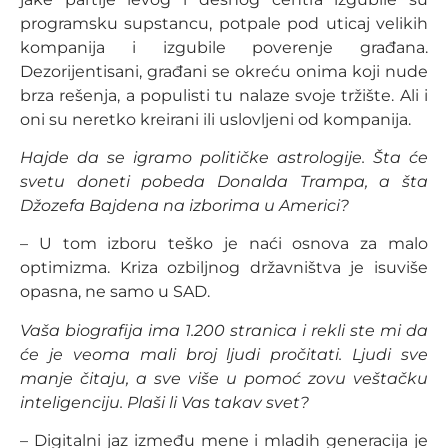
programsku supstancu, potpale pod uticaj velikih
kompanija i izgubile poverenje građana.
Dezorijentisani, građani se okreću onima koji nude
brza rešenja, a populisti tu nalaze svoje tržište. Ali i
oni su neretko kreirani ili uslovljeni od kompanija.
Hajde da se igramo političke astrologije. Šta će
svetu doneti pobeda Donalda Trampa, a šta
Džozefa Bajdena na izborima u Americi?
– U tom izboru teško je naći osnova za malo
optimizma. Kriza ozbiljnog državništva je isuviše
opasna, ne samo u SAD.
Vaša biografija ima 1.200 stranica i rekli ste mi da
će je veoma mali broj ljudi pročitati. Ljudi sve
manje čitaju, a sve više u pomoć zovu veštačku
inteligenciju. Plaši li Vas takav svet?
– Digitalni jaz između mene i mladih generacija je