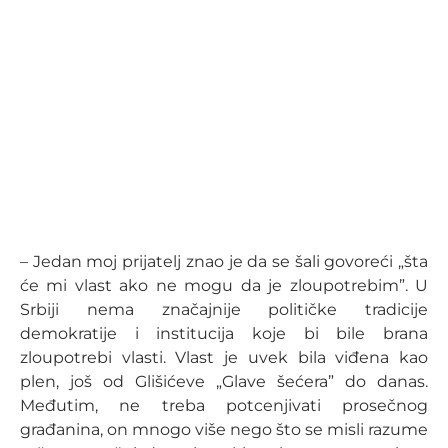
– Jedan moj prijatelj znao je da se šali govoreći „šta
će mi vlast ako ne mogu da je zloupotrebim”. U
Srbiji nema značajnije političke tradicije
demokratije i institucija koje bi bile brana
zloupotrebi vlasti. Vlast je uvek bila viđena kao
plen, još od Glišićeve „Glave šećera” do danas.
Međutim, ne treba potcenjivati prosečnog
građanina, on mnogo više nego što se misli razume