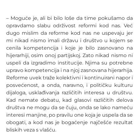
– Moguće je, ali bi bilo loše da time pokušamo da
opravdamo slabu održivost reformi kod nas. Već
dugo mislim da reforme kod nas ne uspevaju jer
mi nikad nismo imali državu i društvo u kojem se
cenila kompetencija i koje je bilo zasnovano na
hijerarhiji, osim onoj partijskoj. Zato nikad nismo ni
uspeli da izgradimo institucije. Njima su potrebne
upravo kompetencija i na njoj zasnovana hijerarhija.
Reforme uvek traže kolektivni i kontinuirani napor i
posvećenost, a onda, naravno, i političku kulturu
dijaloga, usklađivanja različitih interesa u društvu.
Kad nemate debatu, kad glasovi različitih delova
društva ne mogu da se čuju, onda se lako nameću
interesi manjine, po pravilu one koja je uspela da se
obogati, a kod nas je bogaćenje najčešće rezultat
bliskih veza s vlašću.