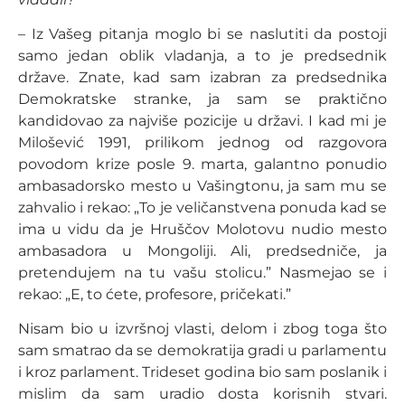
– Iz Vašeg pitanja moglo bi se naslutiti da postoji
samo jedan oblik vladanja, a to je predsednik
države. Znate, kad sam izabran za predsednika
Demokratske stranke, ja sam se praktično
kandidovao za najviše pozicije u državi. I kad mi je
Milošević 1991, prilikom jednog od razgovora
povodom krize posle 9. marta, galantno ponudio
ambasadorsko mesto u Vašingtonu, ja sam mu se
zahvalio i rekao: „To je veličanstvena ponuda kad se
ima u vidu da je Hruščov Molotovu nudio mesto
ambasadora u Mongoliji. Ali, predsedniče, ja
pretendujem na tu vašu stolicu.” Nasmejao se i
rekao: „E, to ćete, profesore, pričekati.”
Nisam bio u izvršnoj vlasti, delom i zbog toga što
sam smatrao da se demokratija gradi u parlamentu
i kroz parlament. Trideset godina bio sam poslanik i
mislim da sam uradio dosta korisnih stvari.