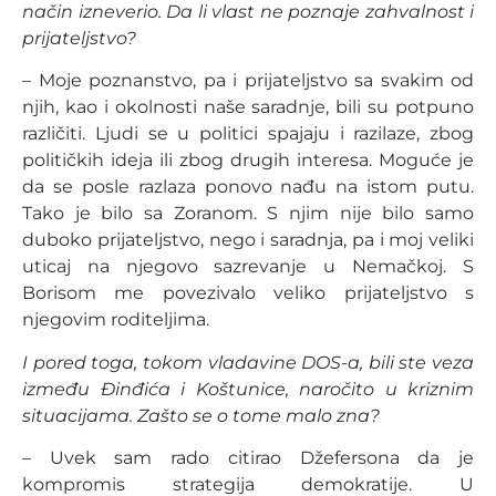
način izneverio. Da li vlast ne poznaje zahvalnost i
prijateljstvo?
– Moje poznanstvo, pa i prijateljstvo sa svakim od
njih, kao i okolnosti naše saradnje, bili su potpuno
različiti. Ljudi se u politici spajaju i razilaze, zbog
političkih ideja ili zbog drugih interesa. Moguće je
da se posle razlaza ponovo nađu na istom putu.
Tako je bilo sa Zoranom. S njim nije bilo samo
duboko prijateljstvo, nego i saradnja, pa i moj veliki
uticaj na njegovo sazrevanje u Nemačkoj. S
Borisom me povezivalo veliko prijateljstvo s
njegovim roditeljima.
I pored toga, tokom vladavine DOS-a, bili ste veza
između Đinđića i Koštunice, naročito u kriznim
situacijama. Zašto se o tome malo zna?
– Uvek sam rado citirao Džefersona da je
kompromis strategija demokratije. U