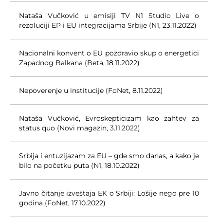
Nataša Vučković u emisiji TV N1 Studio Live o
rezoluciji EP i EU integracijama Srbije (N1, 23.11.2022)
Nacionalni konvent o EU pozdravio skup o energetici
Zapadnog Balkana (Beta, 18.11.2022)
Nepoverenje u institucije (FoNet, 8.11.2022)
Nataša Vučković, Evroskepticizam kao zahtev za
status quo (Novi magazin, 3.11.2022)
Srbija i entuzijazam za EU – gde smo danas, a kako je
bilo na početku puta (N1, 18.10.2022)
Javno čitanje izveštaja EK o Srbiji: Lošije nego pre 10
godina (FoNet, 17.10.2022)