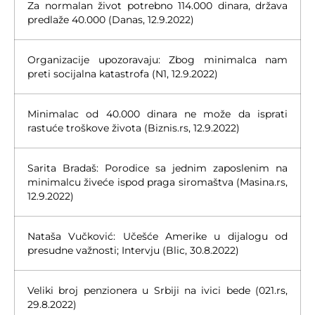
Za normalan život potrebno 114.000 dinara, država
predlaže 40.000 (Danas, 12.9.2022)
Organizacije upozoravaju: Zbog minimalca nam
preti socijalna katastrofa (N1, 12.9.2022)
Minimalac od 40.000 dinara ne može da isprati
rastuće troškove života (Biznis.rs, 12.9.2022)
Sarita Bradaš: Porodice sa jednim zaposlenim na
minimalcu živeće ispod praga siromaštva (Masina.rs,
12.9.2022)
Nataša Vučković: Učešće Amerike u dijalogu od
presudne važnosti; Intervju (Blic, 30.8.2022)
Veliki broj penzionera u Srbiji na ivici bede (021.rs,
29.8.2022)