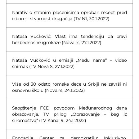
Narativ o stranim plaćenicima oproban recept pred
izbore – stvarnost drugačija (TV N1, 30.1.2022)
Nataša Vučković: Vlast ima tendenciju da pravi
bezbednosne igrokaze (Nova.rs, 27.1.2022)
Nataša Vučković u emisiji „Među nama“ – video
snimak (TV Nova S, 27.1.2022)
Više od 30 odsto romske dece u Srbiji ne završi ni
osnovnu školu (Nova.rs, 24.1.2022)
Saopštenje FCD povodom Međunarodnog dana
obrazovanja, TV prilog „Obrazovanje – beg iz
siromaštva“ (TV Kanal 9, 24.1.2022)
Fondacija Centar za demokratiju: Inkluzivno,