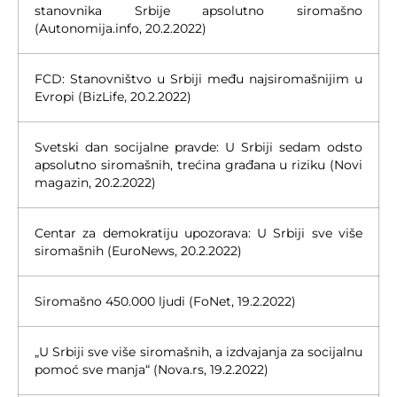
stanovnika Srbije apsolutno siromašno
(Autonomija.info, 20.2.2022)
FCD: Stanovništvo u Srbiji među najsiromašnijim u
Evropi (BizLife, 20.2.2022)
Svetski dan socijalne pravde: U Srbiji sedam odsto
apsolutno siromašnih, trećina građana u riziku (Novi
magazin, 20.2.2022)
Centar za demokratiju upozorava: U Srbiji sve više
siromašnih (EuroNews, 20.2.2022)
Siromašno 450.000 ljudi (FoNet, 19.2.2022)
„U Srbiji sve više siromašnih, a izdvajanja za socijalnu
pomoć sve manja“ (Nova.rs, 19.2.2022)