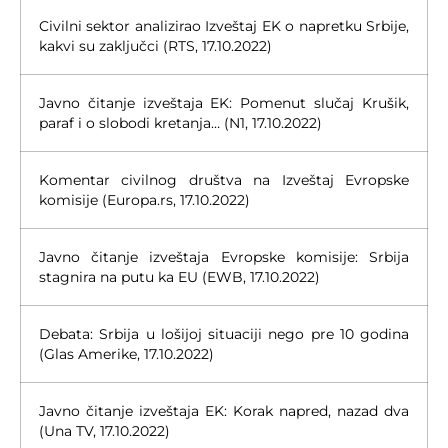
Civilni sektor analizirao Izveštaj EK o napretku Srbije,
kakvi su zaključci (RTS, 17.10.2022)
Javno čitanje izveštaja EK: Pomenut slučaj Krušik,
paraf i o slobodi kretanja… (N1, 17.10.2022)
Komentar civilnog društva na Izveštaj Evropske
komisije (Europa.rs, 17.10.2022)
Javno čitanje izveštaja Evropske komisije: Srbija
stagnira na putu ka EU (EWB, 17.10.2022)
Debata: Srbija u lošijoj situaciji nego pre 10 godina
(Glas Amerike, 17.10.2022)
Javno čitanje izveštaja EK: Korak napred, nazad dva
(Una TV, 17.10.2022)