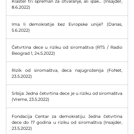
Klaster tri spreman za otvaranje, ali ipak… (Insajder,
8.6.2022)
Ima li demokratije bez Evropske unije? (Danas,
5.6.2022)
Četvrtina dece u riziku od siromaštva (RTS / Radio
Beograd 1, 24.5.2022)
Rizik od siromaštva, deca najugroženija (FoNet,
23.5.2022)
Srbija: Jedna četvrtina dece je u riziku od siromaštva
(Vreme, 23.5.2022)
Fondacija Centar za demokratiju: Jedna četvrtina
dece do 17 godina u riziku od siromaštva (Insajder,
23.5.2022)