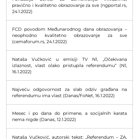
pravično i kvalitetno obrazovanje za sve (ngportal.rs,
24.1.2022)
FCD povodom Međunarodnog dana obrazovanja –
neophodno kvalitetno obrazovanje za sve
(cemaforum.rs, 24.1.2022)
Nataša Vučković u emisiji TV N1, „Očekivana
izlaznost, vlast olako pristupila referendumu“ (N1,
16.1.2022)
Najveću odgovornost za slab odziv građana na
referendumu ima vlast (Danas/FoNet, 16.1.2022)
Mesec i po dana do primene, a socijalnih karata
nema nigde (Danas, 12.1.2022)
Nataša Vučković, autorski tekst: „Referendum – ZA,