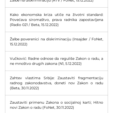
Žalbe na diskriminaciju (RTV / FoNet, 15.12.2022)
Kako ekonomska kriza utiče na životni standard:
Povećava siromaštvo, prava radnika zapostavljena
(Radio 021 / Beta, 15.12.2022)
Žalbe poverenici na diskriminaciju (Insajder / FoNet,
15.12.2022)
Vučković: Radne odnose da reguliše Zakon o radu, a
ne mnoštvo drugih zakona (N1, 5.12.2022)
Zahtev vlastima Srbije: Zaustaviti fragmentaciju
radnog zakonodavstva, doneti nov Zakon o radu
(Beta, 30.11.2022)
Zaustaviti primenu Zakona o socijalnoj karti; Hitno
novi Zakon o radu (FoNet, 30.11.2022)