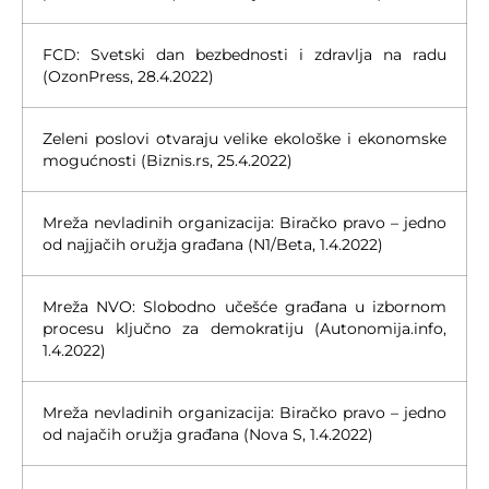
FCD: Svetski dan bezbednosti i zdravlja na radu
(OzonPress, 28.4.2022)
Zeleni poslovi otvaraju velike ekološke i ekonomske
mogućnosti (Biznis.rs, 25.4.2022)
Mreža nevladinih organizacija: Biračko pravo – jedno
od najjačih oružja građana (N1/Beta, 1.4.2022)
Mreža NVO: Slobodno učešće građana u izbornom
procesu ključno za demokratiju (Autonomija.info,
1.4.2022)
Mreža nevladinih organizacija: Biračko pravo – jedno
od najačih oružja građana (Nova S, 1.4.2022)