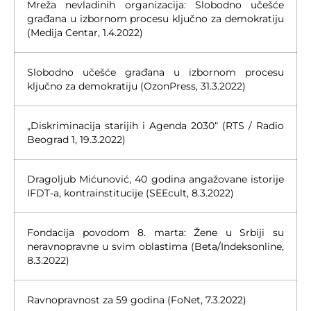
Mreža nevladinih organizacija: Slobodno učešće
građana u izbornom procesu ključno za demokratiju
(Medija Centar, 1.4.2022)
Slobodno učešće građana u izbornom procesu
ključno za demokratiju (OzonPress, 31.3.2022)
„Diskriminacija starijih i Agenda 2030“ (RTS / Radio
Beograd 1, 19.3.2022)
Dragoljub Mićunović, 40 godina angažovane istorije
IFDT-a, kontrainstitucije (SEEcult, 8.3.2022)
Fondacija povodom 8. marta: Žene u Srbiji su
neravnopravne u svim oblastima (Beta/Indeksonline,
8.3.2022)
Ravnopravnost za 59 godina (FoNet, 7.3.2022)