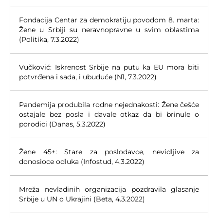
Fondacija Centar za demokratiju povodom 8. marta:
Žene u Srbiji su neravnopravne u svim oblastima
(Politika, 7.3.2022)
Vučković: Iskrenost Srbije na putu ka EU mora biti
potvrđena i sada, i ubuduće (N1, 7.3.2022)
Pandemija produbila rodne nejednakosti: Žene češće
ostajale bez posla i davale otkaz da bi brinule o
porodici (Danas, 5.3.2022)
Žene 45+: Stare za poslodavce, nevidljive za
donosioce odluka (Infostud, 4.3.2022)
Mreža nevladinih organizacija pozdravila glasanje
Srbije u UN o Ukrajini (Beta, 4.3.2022)