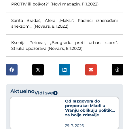
PROTIV ili bojkot?“ (Novi magazin, 11.1.2022)
Sarita Bradaš, Afera „Maksi“: Radnici iznenađeni
aneksom… (Nova.rs, 8.1.2022)
Ksenija Petovar, „Beogradu preti urbani slom“:
Struka upozorava (Nova.rs, 8.1.2022)
Aktuelno
Vidi sve
Od razgovora do
preporuka: Mladi u
Vranju oblikuju politike
za bolje zdravlje
29. 7. 2026.