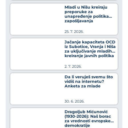
Mladi u Nišu kreiraju
preporuke za
unapređenje politika
zapošljavanja
25. 7. 2026.
Jačanje kapaciteta OCD
iz Subotice, Vranja i Niša
za uključivanje mladih u
kreiranje javnih politika
2. 7. 2026.
Da li veruješ svemu što
vidiš na internetu?
Anketa za mlade
30. 6. 2026.
Dragoljub Mićunović
(1930-2026): Naš borac
za vrednosti evropske
demokratije