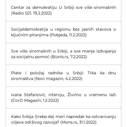
Centar za demokratiju: U Srbiji sve više siromašnih
(Radio 021, 19.2.2022)
Socijaldemokratija u regionu bez jasnih stavova o
ključnim pitanjima (Pobjeda, 11.2.2022)
Sve više siromašnih u Srbiji, a sve manja izdvajanja
za socijalnu pomoć (Biznis.rs, 7.2.2022)
Plate i položaj radnika u Srbiji: Trka ka dnu
siromaštva (Novi magazin, 4.2.2022)
Ivana Stefanović, intervju, Živimo u vremenu laži
(CorD Magazin, 1.2.2022)
Kako Srbija (treba da) meri napredak ka ostvarivanju
ciljeva održivog razvoja? (Mons.rs, 31.1.2022)