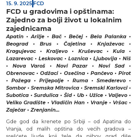
15. 9. 2025
FCD
FCD u gradovima i opštinama:
Zajedno za bolji život u lokalnim
zajednicama
Apatin • Arilje • Bač • Bečej • Bela Palanka •
Beograd • Brus • Čajetina • Knjaževac •
Kragujevac • Kraljevo • Kruševac • Kula •
Lazarevac • Leskovac • Loznica • Ljubovija • Niš
• Nova Varoš • Novi Pazar • Novi Sad •
Obrenovac • Odžaci • Osečina • Pančevo • Pirot
• Požega • Prijepolje • Ruma • Smederevo •
Sombor • Sremska Mitrovica • Sremski Karlovci •
Subotica • Surdulica • Šid • Ub • Užice • Valjevo •
Veliko Gradište • Vladičin Han • Vranje • Vršac •
Zaječar • Zrenjanin…
Gde god da krenete po Srbiji – od Apatina do
Vranja, od malih opština do većih gradova –
srešćete ljude koji žele da njihov grad diše