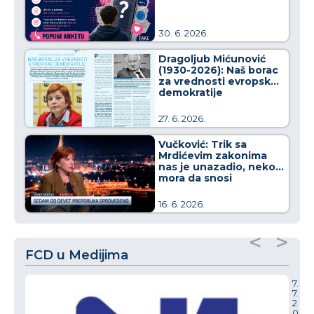
30. 6. 2026.
Dragoljub Mićunović
(1930-2026): Naš borac
za vrednosti evropske
demokratije
27. 6. 2026.
Vučković: Trik sa
Mrdićevim zakonima
nas je unazadio, neko
mora da snosi
odgovornost za to
16. 6. 2026.
<
>
FCD u Medijima
7.
7.
2
0