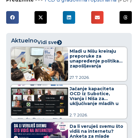
Aktuelno
Vidi sve
Mladi u Nišu kreiraju
preporuke za
unapređenje politika
zapošljavanja
27. 7. 2026.
Jačanje kapaciteta
OCD iz Subotice,
Vranja i Niša za
uključivanje mladih u
kreiranje javnih politika
2. 7. 2026.
Da li veruješ svemu što
vidiš na internetu?
Anketa za mlade