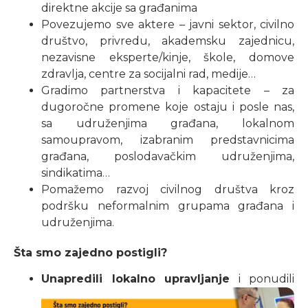
direktne akcije sa građanima
Povezujemo sve aktere – javni sektor, civilno
društvo, privredu, akademsku zajednicu,
nezavisne eksperte/kinje, škole, domove
zdravlja, centre za socijalni rad, medije…
Gradimo partnerstva i kapacitete – za
dugoročne promene koje ostaju i posle nas,
sa udruženjima građana, lokalnom
samoupravom, izabranim predstavnicima
građana, poslodavačkim udruženjima,
sindikatima…
Pomažemo razvoj civilnog društva kroz
podršku neformalnim grupama građana i
udruženjima.
Šta smo zajedno postigli?
Unapredili lokalno upravljanje
i ponudili