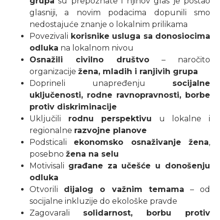
grupa
su prepoznate i njihov glas je postao
glasniji, a novim podacima dopunili smo
nedostajuće znanje o lokalnim prilikama
Povezivali
korisnike usluga sa donosiocima
odluka
na lokalnom nivou
Osnažili civilno društvo
– naročito
organizacije
žena, mladih i ranjivih grupa
Doprineli unapređenju
socijalne
uključenosti, rodne ravnopravnosti, borbe
protiv diskriminacije
Uključili
rodnu perspektivu
u lokalne i
regionalne
razvojne planove
Podsticali
ekonomsko osnaživanje žena
,
posebno
žena na selu
Motivisali
građane za učešće u donošenju
odluka
Otvorili
dijalog o važnim temama
– od
socijalne inkluzije do ekološke pravde
Zagovarali
solidarnost, borbu protiv