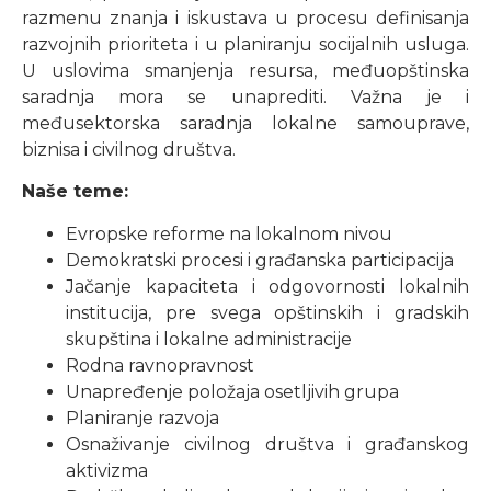
razmenu znanja i iskustava u procesu definisanja
razvojnih prioriteta i u planiranju socijalnih usluga.
U uslovima smanjenja resursa, međuopštinska
saradnja mora se unaprediti. Važna je i
međusektorska saradnja lokalne samouprave,
biznisa i civilnog društva.
Naše teme:
Evropske reforme na lokalnom nivou
Demokratski procesi i građanska participacija
Jačanje kapaciteta i odgovornosti lokalnih
institucija, pre svega opštinskih i gradskih
skupština i lokalne administracije
Rodna ravnopravnost
Unapređenje položaja osetljivih grupa
Planiranje razvoja
Osnaživanje civilnog društva i građanskog
aktivizma