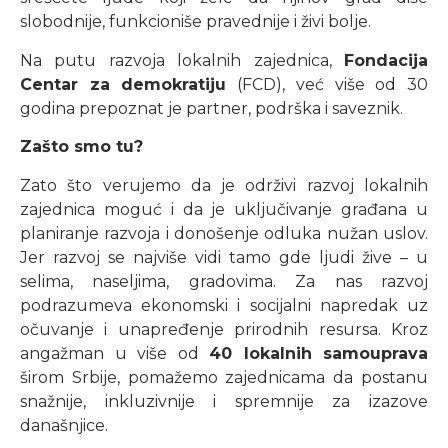
slobodnije, funkcioniše pravednije i živi bolje.
Na putu razvoja lokalnih zajednica,
Fondacija
Centar za demokratiju
(FCD), već više od 30
godina prepoznat je partner, podrška i saveznik.
Zašto smo tu?
Zato što verujemo da je održivi razvoj lokalnih
zajednica moguć i da je uključivanje građana u
planiranje razvoja i donošenje odluka nužan uslov.
Jer razvoj se najviše vidi tamo gde ljudi žive – u
selima, naseljima, gradovima. Za nas razvoj
podrazumeva ekonomski i socijalni napredak uz
očuvanje i unapređenje prirodnih resursa. Kroz
angažman u više od
40 lokalnih samouprava
širom Srbije, pomažemo zajednicama da postanu
snažnije, inkluzivnije i spremnije za izazove
današnjice.