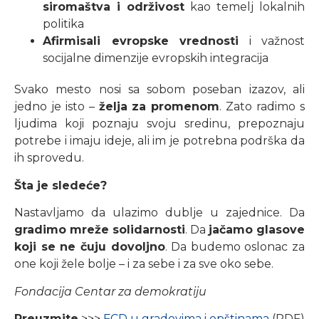
siromaštva i održivost
kao temelj lokalnih
politika
Afirmisali evropske vrednosti
i važnost
socijalne dimenzije evropskih integracija
Svako mesto nosi sa sobom poseban izazov, ali
jedno je isto –
želja za promenom
. Zato radimo s
ljudima koji poznaju svoju sredinu, prepoznaju
potrebe i imaju ideje, ali im je potrebna podrška da
ih sprovedu.
Šta je sledeće?
Nastavljamo da ulazimo dublje u zajednice. Da
gradimo mreže solidarnosti
. Da
jačamo glasove
koji se ne čuju dovoljno
. Da budemo oslonac za
one koji žele bolje – i za sebe i za sve oko sebe.
Fondacija Centar za demokratiju
Preuzmite
>>>
FCD u gradovima i opštinama
(PDF)