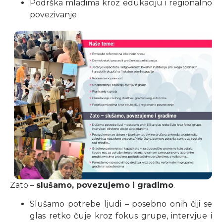
Podrška mladima kroz edukaciju i regionalno
povezivanje
Zato –
slušamo, povezujemo i gradimo
.
Slušamo potrebe ljudi – posebno onih čiji se
glas retko čuje kroz fokus grupe, intervjue i