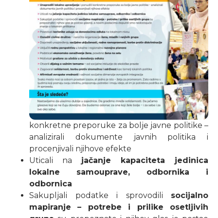
konkretne preporuke za bolje javne politike –
analizirali dokumente javnih politika i
procenjivali njihove efekte
Uticali na
jačanje kapaciteta jedinica
lokalne samouprave, odbornika i
odbornica
Sakupljali podatke i sprovodili
socijalno
mapiranje – potrebe i prilike osetljivih