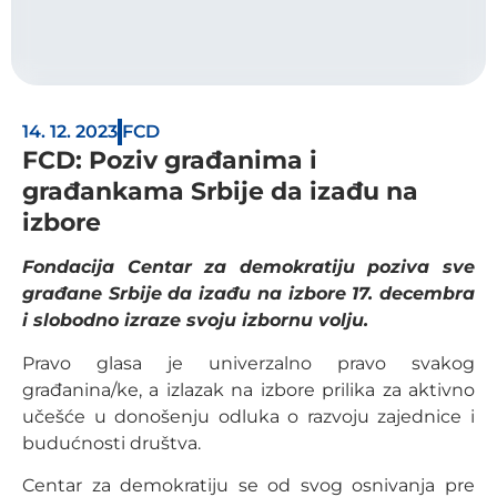
14. 12. 2023
FCD
FCD: Poziv građanima i
građankama Srbije da izađu na
izbore
Fondacija Centar za demokratiju poziva sve
građane Srbije da izađu na izbore 17. decembra
i slobodno izraze svoju izbornu volju.
Pravo glasa je univerzalno pravo svakog
građanina/ke, a izlazak na izbore prilika za aktivno
učešće u donošenju odluka o razvoju zajednice i
budućnosti društva.
Centar za demokratiju se od svog osnivanja pre