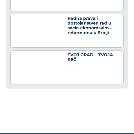
osnaživanja građana u
borbi protiv
dezinformacija
Radna prava i
dostojanstven rad u
socio-ekonomskim
reformama u Srbiji –
Crno na belo
TVOJ GRAD – TVOJA
REČ