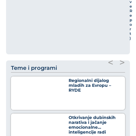
v
e
R
e
p
o
r
t
)
<
>
Teme i programi
Regionalni dijalog
mladih za Evropu –
RYDE
Otkrivanje dubinskih
narativa i jačanje
emocionalne
inteligencije radi