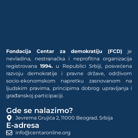
Fondacija Centar za demokratiju (FCD)
je
nevladina, nestranačka i neprofitna organizacija
registrovana
1994.
u Republici Srbiji, posvećena
razvoju demokratije i pravne države, održivom
socio-ekonomskom napretku zasnovanom na
ljudskim pravima, principima dobrog upravljanja i
građanskoj participaciji.
Gde se nalazimo?
Jevrema Grujića 2, 11000 Beograd, Srbija
E-adresa
info@centaronline.org