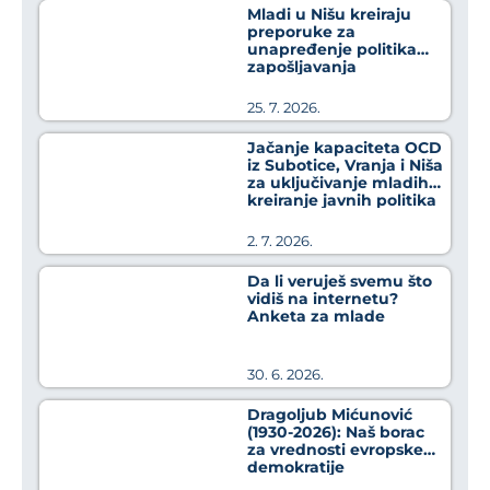
Mladi u Nišu kreiraju
preporuke za
unapređenje politika
zapošljavanja
25. 7. 2026.
Jačanje kapaciteta OCD
iz Subotice, Vranja i Niša
za uključivanje mladih u
kreiranje javnih politika
2. 7. 2026.
Da li veruješ svemu što
vidiš na internetu?
Anketa za mlade
30. 6. 2026.
Dragoljub Mićunović
(1930-2026): Naš borac
za vrednosti evropske
demokratije