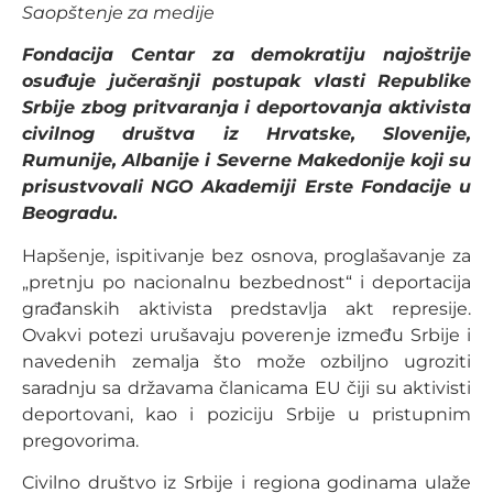
Saopštenje za medije
Fondacija Centar za demokratiju najoštrije
osuđuje jučerašnji postupak vlasti Republike
Srbije zbog pritvaranja i deportovanja aktivista
civilnog društva iz Hrvatske, Slovenije,
Rumunije, Albanije i Severne Makedonije koji su
prisustvovali NGO Akademiji Erste Fondacije u
Beogradu.
Hapšenje, ispitivanje bez osnova, proglašavanje za
„pretnju po nacionalnu bezbednost“ i deportacija
građanskih aktivista predstavlja akt represije.
Ovakvi potezi urušavaju poverenje između Srbije i
navedenih zemalja što može ozbiljno ugroziti
saradnju sa državama članicama EU čiji su aktivisti
deportovani, kao i poziciju Srbije u pristupnim
pregovorima.
Civilno društvo iz Srbije i regiona godinama ulaže