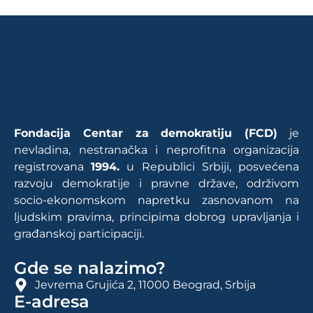
Fondacija Centar za demokratiju (FCD)
je
nevladina, nestranačka i neprofitna organizacija
registrovana
1994.
u Republici Srbiji, posvećena
razvoju demokratije i pravne države, održivom
socio-ekonomskom napretku zasnovanom na
ljudskim pravima, principima dobrog upravljanja i
građanskoj participaciji.
Gde se nalazimo?
Jevrema Grujića 2, 11000 Beograd, Srbija
E-adresa