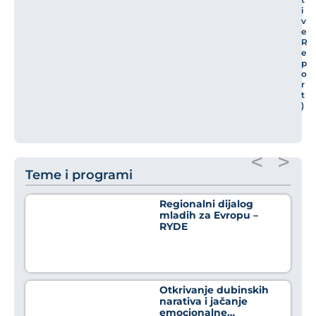
i
v
e
R
e
p
o
r
t
)
<
>
Teme i programi
Regionalni dijalog
mladih za Evropu –
RYDE
Otkrivanje dubinskih
narativa i jačanje
emocionalne