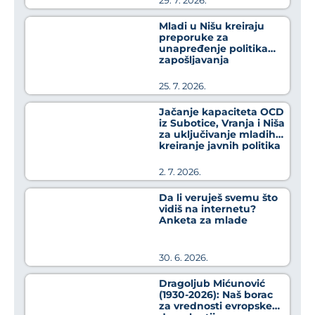
29. 7. 2026.
Mladi u Nišu kreiraju
preporuke za
unapređenje politika
zapošljavanja
25. 7. 2026.
Jačanje kapaciteta OCD
iz Subotice, Vranja i Niša
za uključivanje mladih u
kreiranje javnih politika
2. 7. 2026.
Da li veruješ svemu što
vidiš na internetu?
Anketa za mlade
30. 6. 2026.
Dragoljub Mićunović
(1930-2026): Naš borac
za vrednosti evropske