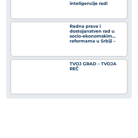
inteligencije radi
osnaživanja građana u
borbi protiv
dezinformacija
Radna prava i
dostojanstven rad u
socio-ekonomskim
reformama u Srbiji –
Crno na belo
TVOJ GRAD – TVOJA
REČ