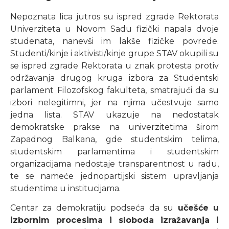
Nepoznata lica jutros su ispred zgrade Rektorata
Univerziteta u Novom Sadu fizički napala dvoje
studenata, nanevši im lakše fizičke povrede.
Studenti/kinje i aktivisti/kinje grupe STAV okupili su
se ispred zgrade Rektorata u znak protesta protiv
održavanja drugog kruga izbora za Studentski
parlament Filozofskog fakulteta, smatrajući da su
izbori nelegitimni, jer na njima učestvuje samo
jedna lista. STAV ukazuje na nedostatak
demokratske prakse na univerzitetima širom
Zapadnog Balkana, gde studentskim telima,
studentskim parlamentima i studentskim
organizacijama nedostaje transparentnost u radu,
te se nameće jednopartijski sistem upravljanja
studentima u institucijama.
Centar za demokratiju podseća da su
učešće u
izbornim procesima i sloboda izražavanja i