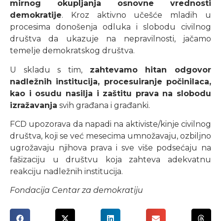
mirnog okupljanja osnovne vrednosti
demokratije
. Kroz aktivno učešće mladih u
procesima donošenja odluka i slobodu civilnog
društva da ukazuje na nepravilnosti, jačamo
temelje demokratskog društva.
U skladu s tim,
zahtevamo hitan odgovor
nadležnih institucija, procesuiranje počinilaca,
kao i osudu nasilja i zaštitu prava na slobodu
izražavanja
svih građana i građanki.
FCD upozorava da napadi na aktiviste/kinje civilnog
društva, koji se već mesecima umnožavaju, ozbiljno
ugrožavaju njihova prava i sve više podsećaju na
fašizaciju u društvu koja zahteva adekvatnu
reakciju nadležnih institucija.
Fondacija Centar za demokratiju