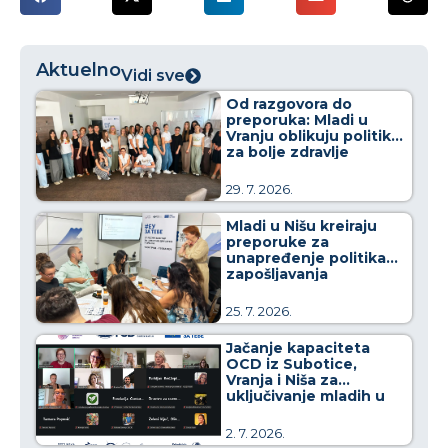
Aktuelno
Vidi sve
Od razgovora do
preporuka: Mladi u
Vranju oblikuju politike
za bolje zdravlje
29. 7. 2026.
Mladi u Nišu kreiraju
preporuke za
unapređenje politika
zapošljavanja
25. 7. 2026.
Jačanje kapaciteta
OCD iz Subotice,
Vranja i Niša za
uključivanje mladih u
kreiranje javnih politika
2. 7. 2026.