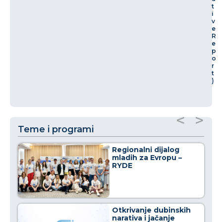
t
i
v
e
R
e
p
o
r
t
)
<
>
Teme i programi
Regionalni dijalog
mladih za Evropu –
RYDE
Otkrivanje dubinskih
narativa i jačanje