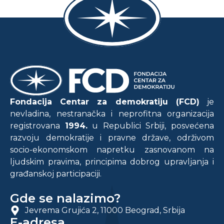
Fondacija Centar za demokratiju (FCD)
je
nevladina, nestranačka i neprofitna organizacija
registrovana
1994.
u Republici Srbiji, posvećena
razvoju demokratije i pravne države, održivom
socio-ekonomskom napretku zasnovanom na
ljudskim pravima, principima dobrog upravljanja i
građanskoj participaciji.
Gde se nalazimo?
Jevrema Grujića 2, 11000 Beograd, Srbija
E-adresa