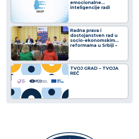
emocionalne
inteligencije radi
osnaživanja građana u
borbi protiv
dezinformacija
Radna prava i
dostojanstven rad u
socio-ekonomskim
reformama u Srbiji –
Crno na belo
TVOJ GRAD – TVOJA
REČ