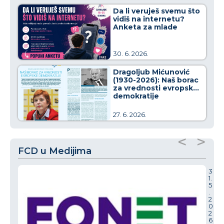
Da li veruješ svemu što
vidiš na internetu?
Anketa za mlade
30. 6. 2026.
Dragoljub Mićunović
(1930-2026): Naš borac
za vrednosti evropske
demokratije
27. 6. 2026.
<
>
FCD u Medijima
3
1.
5
.
2
0
2
6