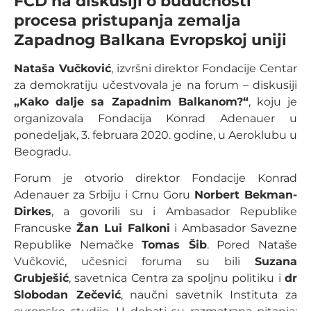
FCD na diskusiji o budućnosti
procesa pristupanja zemalja
Zapadnog Balkana Evropskoj uniji
Nataša Vučković
, izvršni direktor Fondacije Centar
za demokratiju učestvovala je na forum – diskusiji
„Kako dalje sa Zapadnim Balkanom?“
, koju je
organizovala Fondacija Konrad Adenauer u
ponedeljak, 3. februara 2020. godine, u Aeroklubu u
Beogradu.
Forum je otvorio direktor Fondacije Konrad
Adenauer za Srbiju i Crnu Goru
Norbert Bekman-
Dirkes
, a govorili su i Ambasador Republike
Francuske
Žan Lui Falkoni
i Ambasador Savezne
Republike Nemačke
Tomas Šib
. Pored Nataše
Vučković, učesnici foruma su bili
Suzana
Grubješić
, savetnica Centra za spoljnu politiku i
dr
Slobodan Zečević
, naučni savetnik Instituta za