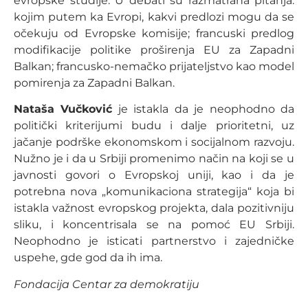
evropske studije. U debati su razmatrana pitanja:
kojim putem ka Evropi, kakvi predlozi mogu da se
očekuju od Evropske komisije; francuski predlog
modifikacije politike proširenja EU za Zapadni
Balkan; francusko-nemačko prijateljstvo kao model
pomirenja za Zapadni Balkan.
Nataša Vučković
je istakla da je neophodno da
politički kriterijumi budu i dalje prioritetni, uz
jačanje podrške ekonomskom i socijalnom razvoju.
Nužno je i da u Srbiji promenimo način na koji se u
javnosti govori o Evropskoj uniji, kao i da je
potrebna nova „komunikaciona strategija“ koja bi
istakla važnost evropskog projekta, dala pozitivniju
sliku, i koncentrisala se na pomoć EU Srbiji.
Neophodno je isticati partnerstvo i zajedničke
uspehe, gde god da ih ima.
Fondacija Centar za demokratiju