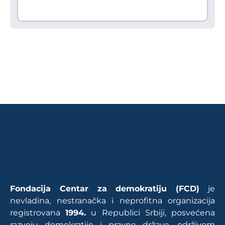
Fondacija Centar za demokratiju (FCD)
je
nevladina, nestranačka i neprofitna organizacija
registrovana
1994.
u Republici Srbiji, posvećena
razvoju demokratije i pravne države, održivom