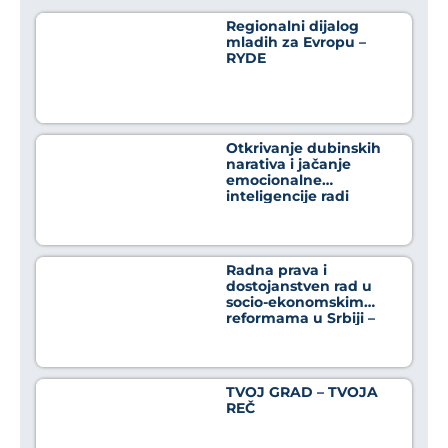
Regionalni dijalog
mladih za Evropu –
RYDE
Otkrivanje dubinskih
narativa i jačanje
emocionalne
inteligencije radi
osnaživanja građana u
borbi protiv
dezinformacija
Radna prava i
dostojanstven rad u
socio-ekonomskim
reformama u Srbiji –
Crno na belo
TVOJ GRAD – TVOJA
REČ