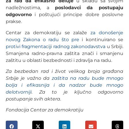
za rad da efikasno deluje
u skladu sa svojim
nadležnostima, a
poslodavci da postupaju
odgovorno
i poštujući principe dobre poslovne
prakse.
Centar za demokratiju se zalaže
za donošenje
novog Zakona o radu što pre
i kontinuirano se
protivi fragmentaciji radnog zakonodavstva
u Srbiji.
Smanjena radno-pravna zaštita znači i smanjenu
zaštitu u oblasti bezbednosti i zdravlja na radu.
Za bezbedan rad i život velikog broja građana
Srbije je važno da
zaštita na radu bude mnogo
bolja i efikasnija i da nadzor bude mnogo
delotvorniji
. Za to je ključno odgovorno
postupanje svih aktera.
Fondacija Centar za demokratiju