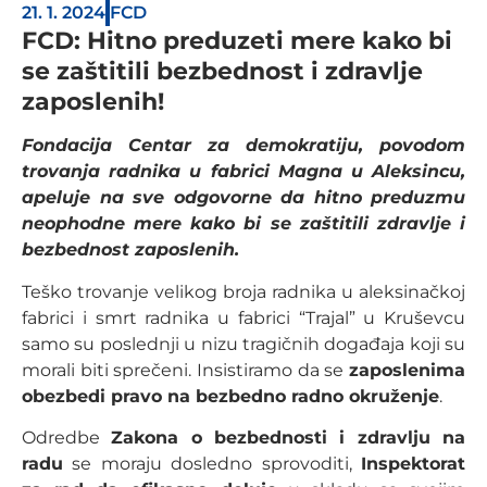
21. 1. 2024
FCD
FCD: Hitno preduzeti mere kako bi
se zaštitili bezbednost i zdravlje
zaposlenih!
Fondacija Centar za demokratiju, povodom
trovanja radnika u fabrici Magna u Aleksincu,
apeluje na sve odgovorne da hitno preduzmu
neophodne mere kako bi se zaštitili zdravlje i
bezbednost zaposlenih.
Teško trovanje velikog broja radnika u aleksinačkoj
fabrici i smrt radnika u fabrici “Trajal” u Kruševcu
samo su poslednji u nizu tragičnih događaja koji su
morali biti sprečeni. Insistiramo da se
zaposlenima
obezbedi pravo na bezbedno radno okruženje
.
Odredbe
Zakona o bezbednosti i zdravlju na
radu
se moraju dosledno sprovoditi,
Inspektorat