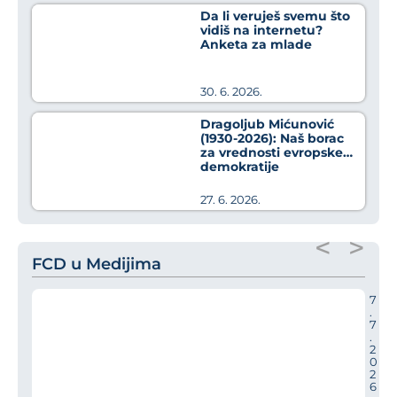
Da li veruješ svemu što
vidiš na internetu?
Anketa za mlade
30. 6. 2026.
Dragoljub Mićunović
(1930-2026): Naš borac
za vrednosti evropske
demokratije
27. 6. 2026.
<
>
FCD u Medijima
7
.
7
.
2
0
2
6