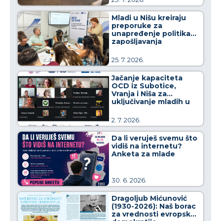
Mladi u Nišu kreiraju
preporuke za
unapređenje politika
zapošljavanja
25. 7. 2026.
Jačanje kapaciteta
OCD iz Subotice,
Vranja i Niša za
uključivanje mladih u
kreiranje javnih politika
2. 7. 2026.
Da li veruješ svemu što
vidiš na internetu?
Anketa za mlade
30. 6. 2026.
Dragoljub Mićunović
(1930-2026): Naš borac
za vrednosti evropske