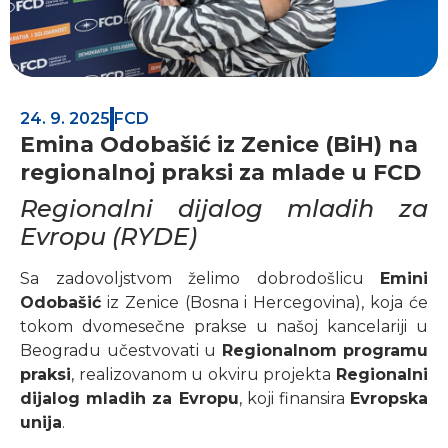
24. 9. 2025
FCD
Emina Odobašić iz Zenice (BiH) na
regionalnoj praksi za mlade u FCD
Regionalni dijalog mladih za
Evropu (RYDE)
Sa zadovoljstvom želimo dobrodošlicu
Emini
Odobašić
iz Zenice (Bosna i Hercegovina), koja će
tokom dvomesečne prakse u našoj kancelariji u
Beogradu učestvovati u
Regionalnom programu
praksi
, realizovanom u okviru projekta
Regionalni
dijalog mladih za Evropu
, koji finansira
Evropska
unija
.