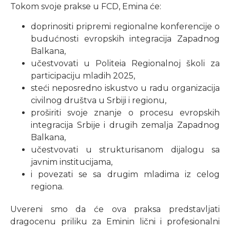
Tokom svoje prakse u FCD, Emina će:
doprinositi pripremi regionalne konferencije o
budućnosti evropskih integracija Zapadnog
Balkana,
učestvovati u Politeia Regionalnoj školi za
participaciju mladih 2025,
steći neposredno iskustvo u radu organizacija
civilnog društva u Srbiji i regionu,
proširiti svoje znanje o procesu evropskih
integracija Srbije i drugih zemalja Zapadnog
Balkana,
učestvovati u strukturisanom dijalogu sa
javnim institucijama,
i povezati se sa drugim mladima iz celog
regiona.
Uvereni smo da će ova praksa predstavljati
dragocenu priliku za Eminin lični i profesionalni