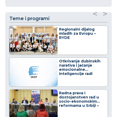
<
>
Teme i programi
Regionalni dijalog
mladih za Evropu –
RYDE
Otkrivanje dubinskih
narativa i jačanje
emocionalne
inteligencije radi
osnaživanja građana u
borbi protiv
dezinformacija
Radna prava i
dostojanstven rad u
socio-ekonomskim
reformama u Srbiji –
Crno na belo