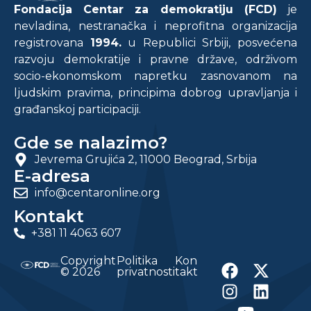
Fondacija Centar za demokratiju (FCD)
je
nevladina, nestranačka i neprofitna organizacija
registrovana
1994.
u Republici Srbiji, posvećena
razvoju demokratije i pravne države, održivom
socio-ekonomskom napretku zasnovanom na
ljudskim pravima, principima dobrog upravljanja i
građanskoj participaciji.
Gde se nalazimo?
Jevrema Grujića 2, 11000 Beograd, Srbija
E-adresa
info@centaronline.org
Kontakt
+381 11 4063 607
Copyright
Politika
Kon
© 2026
privatnosti
takt