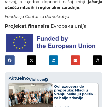
razvoj, a ujedno doprineti našoj misiji
jačanja
učešća mladih i regionalne saradnje
.
Fondacija Centar za demokratiju
Projekat finansira
Evropska unija
Aktuelno
Vidi sve
Od razgovora do
preporuka: Mladi u
Vranju oblikuju politike
za bolje zdravlje
29. 7. 2026.