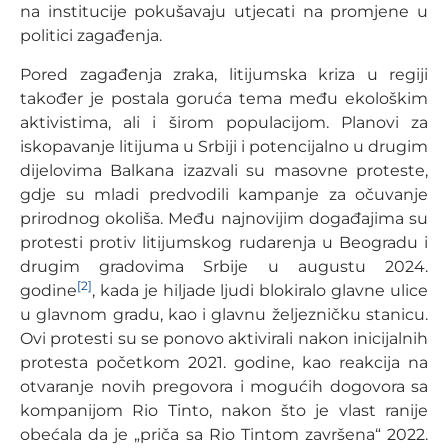
na institucije pokušavaju utjecati na promjene u
politici zagađenja.
Pored zagađenja zraka, litijumska kriza u regiji
također je postala goruća tema među ekološkim
aktivistima, ali i širom populacijom. Planovi za
iskopavanje litijuma u Srbiji i potencijalno u drugim
dijelovima Balkana izazvali su masovne proteste,
gdje su mladi predvodili kampanje za očuvanje
prirodnog okoliša. Među najnovijim događajima su
protesti protiv litijumskog rudarenja u Beogradu i
drugim gradovima Srbije u augustu 2024.
[2]
godine
, kada je hiljade ljudi blokiralo glavne ulice
u glavnom gradu, kao i glavnu željezničku stanicu.
Ovi protesti su se ponovo aktivirali nakon inicijalnih
protesta početkom 2021. godine, kao reakcija na
otvaranje novih pregovora i mogućih dogovora sa
kompanijom Rio Tinto, nakon što je vlast ranije
obećala da je „priča sa Rio Tintom završena“ 2022.