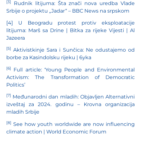
[3]
Rudnik litijuma: Šta znači nova uredba Vlade
Srbije o projektu „Jadar“ – BBC News na srpskom
[4]
U Beogradu protest protiv eksploatacije
litijuma: Marš sa Drine | Bitka za rijeke Vijesti | Al
Jazeera
[5]
Aktivistkinje Sara i Sunčica: Ne odustajemo od
borbe za Kasindolsku rijeku | 6yka
[6]
Full article: ‘Young People and Environmental
Activism: The Transformation of Democratic
Politics’
[7]
Međunarodni dan mladih: Objavljen Alternativni
izveštaj za 2024. godinu – Krovna organizacija
mladih Srbije
[8]
See how youth worldwide are now influencing
climate action | World Economic Forum