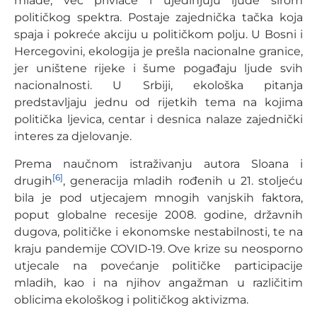
mlade, već privlače i ujedinjuju ljude širom
političkog spektra. Postaje zajednička tačka koja
spaja i pokreće akciju u političkom polju. U Bosni i
Hercegovini, ekologija je prešla nacionalne granice,
jer uništene rijeke i šume pogađaju ljude svih
nacionalnosti. U Srbiji, ekološka pitanja
predstavljaju jednu od rijetkih tema na kojima
politička ljevica, centar i desnica nalaze zajednički
interes za djelovanje.
Prema naučnom istraživanju autora Sloana i
[6]
drugih
, generacija mladih rođenih u 21. stoljeću
bila je pod utjecajem mnogih vanjskih faktora,
poput globalne recesije 2008. godine, državnih
dugova, političke i ekonomske nestabilnosti, te na
kraju pandemije COVID-19. Ove krize su neosporno
utjecale na povećanje političke participacije
mladih, kao i na njihov angažman u različitim
oblicima ekološkog i političkog aktivizma.