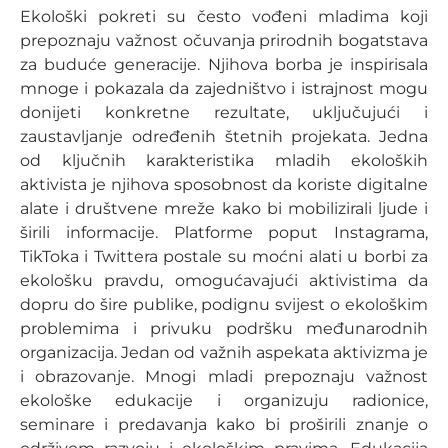
Ekološki pokreti su često vođeni mladima koji
prepoznaju važnost očuvanja prirodnih bogatstava
za buduće generacije. Njihova borba je inspirisala
mnoge i pokazala da zajedništvo i istrajnost mogu
donijeti konkretne rezultate, uključujući i
zaustavljanje određenih štetnih projekata. Jedna
od ključnih karakteristika mladih ekoloških
aktivista je njihova sposobnost da koriste digitalne
alate i društvene mreže kako bi mobilizirali ljude i
širili informacije. Platforme poput Instagrama,
TikToka i Twittera postale su moćni alati u borbi za
ekološku pravdu, omogućavajući aktivistima da
dopru do šire publike, podignu svijest o ekološkim
problemima i privuku podršku međunarodnih
organizacija. Jedan od važnih aspekata aktivizma je
i obrazovanje. Mnogi mladi prepoznaju važnost
ekološke edukacije i organizuju radionice,
seminare i predavanja kako bi proširili znanje o