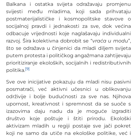
Balkana i ostatka svijeta odražavaju promjenu
svijesti među mladima, koji sada prihvataju
postmaterijalističke i kosmopolitske stavove o
socijalnoj pravdi i jednakosti za sve, dok većina
odbacuje vrijednosti koje naglašavaju individualni
razvoj. Šira kolektivna dobrobit se “
vraća u modu
”,
što se odražava u činjenici da mladi diljem svijeta
putem protesta i političkog angažmana zahtijevaju
prioritiziranje ekoloških, socijalnih i redistributivnih
[9]
politika.
Sve ove inicijative pokazuju da mladi nisu pasivni
posmatrači, već aktivni učesnici u oblikovanju
održivije i bolje budućnosti za sve nas. Njihova
upornost, kreativnost i spremnost da se suoče s
izazovima daju nadu da je moguće izgraditi
društvo koje poštuje i štiti prirodu. Ekološki
aktivizam mladih u regiji postaje sve jači pokret
koji ne samo da utiče na ekološke politike, već i