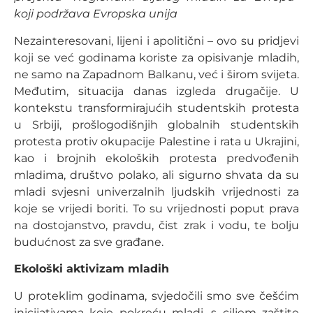
koji podržava Evropska unija
Nezainteresovani, lijeni i apolitični – ovo su pridjevi
koji se već godinama koriste za opisivanje mladih,
ne samo na Zapadnom Balkanu, već i širom svijeta.
Međutim, situacija danas izgleda drugačije. U
kontekstu transformirajućih studentskih protesta
u Srbiji, prošlogodišnjih globalnih studentskih
protesta protiv okupacije Palestine i rata u Ukrajini,
kao i brojnih ekoloških protesta predvođenih
mladima, društvo polako, ali sigurno shvata da su
mladi svjesni univerzalnih ljudskih vrijednosti za
koje se vrijedi boriti. To su vrijednosti poput prava
na dostojanstvo, pravdu, čist zrak i vodu, te bolju
budućnost za sve građane.
Ekološki aktivizam mladih
U proteklim godinama, svjedočili smo sve češćim
inicijativama koje pokreću mladi, s ciljem zaštite