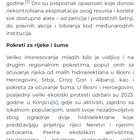
[3]
godine.
Oni su prepoznali opasnosti koje donosi
nekontrolisana eksploatacija ovog resursa i koriste
sve dostupne alate – od peticija i protestnih šetnji,
do pravnih akcija i lobiranja kod međunarodnih
institucija.
Pokreti za rijeke i šume
Veliko interesovanje mladih bilo je vidljivo i na
drugim regionalnim pokretima, poput onih za
očuvanje rijeka od malih hidroelektrana u Bosni i
Hercegovini, Srbiji, Crnoj Gori i Albaniji, kao i
pokreta za očuvanje šuma. U Bosni i Hercegovini,
posljednji veliki ekološki protesti održani su 2023.
godine u Konjicu
[4]
, gdje su aktivisti, zajedno sa
lokalnom populacijom, izrazili svoje nezadovoljstvo
zbog izgradnje dvije hidroelektrane koje
predstavljaju prijetnju rijeci Neretvi i njenim
pritokama. Prema ekološkim aktivistima,
stručnjacima i lokalnom stanovništvu, veliki