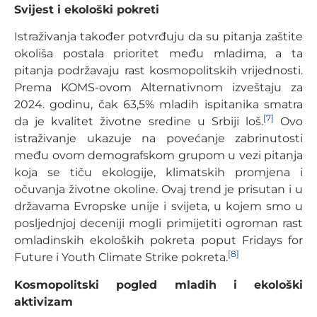
Svijest i ekološki pokreti
Istraživanja također potvrđuju da su pitanja zaštite
okoliša postala prioritet među mladima, a ta
pitanja podržavaju rast kosmopolitskih vrijednosti.
Prema KOMS-ovom Alternativnom izveštaju za
2024. godinu, čak 63,5% mladih ispitanika smatra
[7]
da je kvalitet životne sredine u Srbiji loš.
Ovo
istraživanje ukazuje na povećanje zabrinutosti
među ovom demografskom grupom u vezi pitanja
koja se tiču ekologije, klimatskih promjena i
očuvanja životne okoline. Ovaj trend je prisutan i u
državama Evropske unije i svijeta, u kojem smo u
posljednjoj deceniji mogli primijetiti ogroman rast
omladinskih ekoloških pokreta poput Fridays for
[8]
Future i Youth Climate Strike pokreta.
Kosmopolitski pogled mladih i ekološki
aktivizam