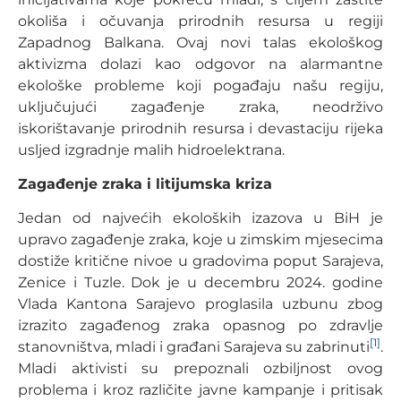
okoliša i očuvanja prirodnih resursa u regiji
Zapadnog Balkana. Ovaj novi talas ekološkog
aktivizma dolazi kao odgovor na alarmantne
ekološke probleme koji pogađaju našu regiju,
uključujući zagađenje zraka, neodrživo
iskorištavanje prirodnih resursa i devastaciju rijeka
usljed izgradnje malih hidroelektrana.
Zagađenje zraka i litijumska kriza
Jedan od najvećih ekoloških izazova u BiH je
upravo zagađenje zraka, koje u zimskim mjesecima
dostiže kritične nivoe u gradovima poput Sarajeva,
Zenice i Tuzle. Dok je u decembru 2024. godine
Vlada Kantona Sarajevo proglasila uzbunu zbog
izrazito zagađenog zraka opasnog po zdravlje
[1]
stanovništva, mladi i građani Sarajeva su zabrinuti
.
Mladi aktivisti su prepoznali ozbiljnost ovog
problema i kroz različite javne kampanje i pritisak