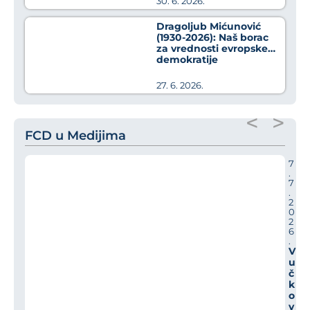
30. 6. 2026.
Dragoljub Mićunović
(1930-2026): Naš borac
za vrednosti evropske
demokratije
27. 6. 2026.
<
>
FCD u Medijima
7
.
7
.
2
0
2
6
.
V
u
č
k
o
v