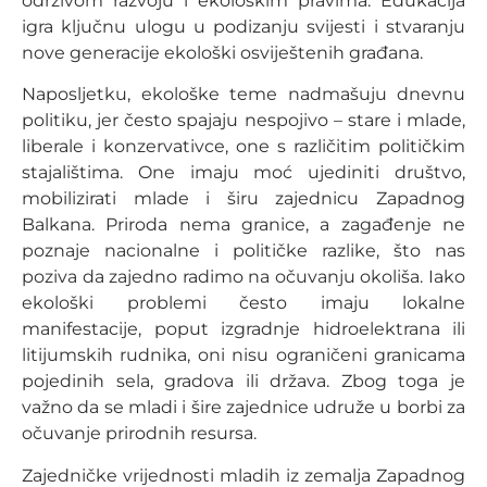
održivom razvoju i ekološkim pravima. Edukacija
igra ključnu ulogu u podizanju svijesti i stvaranju
nove generacije ekološki osviještenih građana.
Naposljetku, ekološke teme nadmašuju dnevnu
politiku, jer često spajaju nespojivo – stare i mlade,
liberale i konzervativce, one s različitim političkim
stajalištima. One imaju moć ujediniti društvo,
mobilizirati mlade i širu zajednicu Zapadnog
Balkana. Priroda nema granice, a zagađenje ne
poznaje nacionalne i političke razlike, što nas
poziva da zajedno radimo na očuvanju okoliša. Iako
ekološki problemi često imaju lokalne
manifestacije, poput izgradnje hidroelektrana ili
litijumskih rudnika, oni nisu ograničeni granicama
pojedinih sela, gradova ili država. Zbog toga je
važno da se mladi i šire zajednice udruže u borbi za
očuvanje prirodnih resursa.
Zajedničke vrijednosti mladih iz zemalja Zapadnog