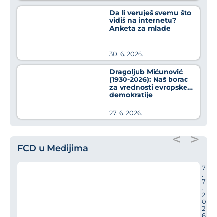
Da li veruješ svemu što
vidiš na internetu?
Anketa za mlade
30. 6. 2026.
Dragoljub Mićunović
(1930-2026): Naš borac
za vrednosti evropske
demokratije
27. 6. 2026.
<
>
FCD u Medijima
7
.
7
.
2
0
2
6