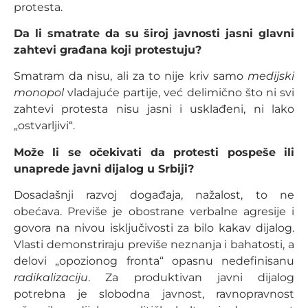
protesta.
Da li smatrate da su široj javnosti jasni glavni
zahtevi građana koji protestuju?
Smatram da nisu, ali za to nije kriv samo
medijski
monopol
vladajuće partije, već delimično što ni svi
zahtevi protesta nisu jasni i usklađeni, ni lako
„ostvarljivi“.
Može li se očekivati da protesti pospeše ili
unaprede javni dijalog u Srbiji?
Dosadašnji razvoj događaja, nažalost, to ne
obećava. Previše je obostrane verbalne agresije i
govora na nivou isključivosti za bilo kakav dijalog.
Vlasti demonstriraju previše neznanja i bahatosti, a
delovi „opozionog fronta“ opasnu nedefinisanu
radikalizaciju
. Za produktivan javni dijalog
potrebna je slobodna javnost, ravnopravnost