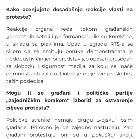
Kako ocenjujete dosadašnje reakcije vlasti na
proteste?
Reakcije organa reda tokom građanskih
„protestnih šetnji i performansa“ bile su korektne,
u skladu sa pravilima. Upad u zgradu RTS-a sa
ciljem da se emituju poruke demonstranata je
nedopustiv čin jer bi predstavljao opasan presedan
za slobodu i sigurnost medija, za koju se inače
demonstranti zalažu. Dobro je da je sve prošlo bez
težih posledica.
Mogu li se građani i političke partije
„zajedničkim korakom“ izboriti za ostvarenje
ciljeva protesta?
Političke stranke nemaju drugu „vojsku“ osim
građane. Prirodno je da zajedno nastupaju. Kad
građani protestuju oni su u
političkoj
akciji.