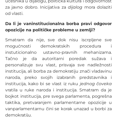
učesnika u dijalogu, politička kultura i odgovornost
za javno dobro. Inicijativa za
dijalog
mora dolaziti
od vlasti.
Da li je vaninstitucionalna borba pravi odgovor
opozicije na političke probleme u zemlji?
Smatram da nije, sve dok nisu iscrpljene sve
mogućnosti demokratskih procedura i
instuticionalno ustavno-pravnih mehanizama.
Tačno je da autoritarni poredak sužava i
personalizuje svu vlast, prisvaja sve nadležnosti
institucija, ali borba za demokratiju znači vladavinu
naroda, preko svojih izabranih predstavnika i
institucija, kako bi se vlast iz ruku
jednog čoveka
vratila u ruke naroda i institucija. Smatram da je
bojkot institucija, pre svega parlamenta, pogrešna
taktika, pretvaranjem parlamentarne opozicije u
vanparlamentarnu čini se korak unazad u borbi za
demokratiju.