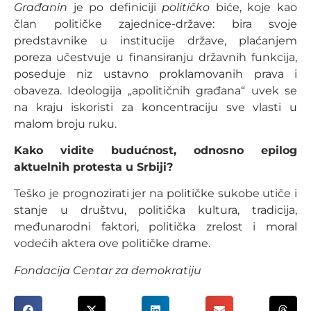
Građanin
je po definiciji
političko
biće, koje kao
član političke zajednice-države: bira svoje
predstavnike u institucije države, plaćanjem
poreza učestvuje u finansiranju državnih funkcija,
poseduje niz ustavno proklamovanih prava i
obaveza. Ideologija „apolitičnih građana“ uvek se
na kraju iskoristi za koncentraciju sve vlasti u
malom broju ruku.
Kako vidite budućnost, odnosno epilog
aktuelnih protesta u Srbiji?
Teško je prognozirati jer na političke sukobe utiče i
stanje u društvu, politička kultura, tradicija,
međunarodni faktori, politička zrelost i moral
vodećih aktera ove političke drame.
Fondacija Centar za demokratiju