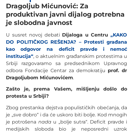
Dragoljub Mićunović: Za
produktivan javni dijalog potrebna
je slobodna javnost
U susret novoj debati
Dijaloga u Centru
„KAKO
DO POLITIČKOG REŠENJA? – Protesti građana
kao odgovor na deficit pravde i nemoć
institucija“
, o aktuelnim građanskim protestima u
Srbiji razgovaramo sa predsednikom Upravnog
odbora Fondacije Centar za demokratiju
prof. dr
Dragoljubom Mićunovićem
.
Zašto je, prema Vašem, mišljenju došlo do
protesta u Srbiji?
Zbog prestanka dejstva populističkih obećanja, da
je „sve dobro“ i da će uskoro biti bolje. Kod mnogih
je potrošena
nada
u „bolje sutra“. Deficit pravde i
medijskih sloboda bio je neposredni uzrok